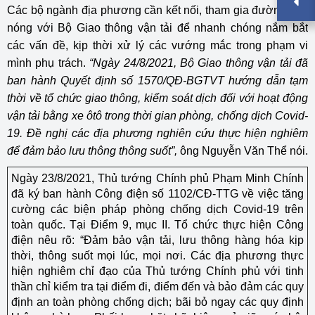
Các bộ ngành địa phương cần kết nối, tham gia đường dây
nóng với Bộ Giao thông vận tải để nhanh chóng nắm bắt
các vấn đề, kịp thời xử lý các vướng mắc trong phạm vi
mình phụ trách.
“N
gày 24/8/2021, Bộ Giao thông vận tải đã
ban hành Quyết định số 1570/QĐ-BGTVT hướng dẫn tạm
thời về tổ chức giao thông, kiểm soát dịch đối với hoạt động
vận tải bằng xe ôtô trong thời gian phòng, chống dịch Covid-
19.
Đề nghị các địa phương nghiên cứu thực hiện nghiêm
để đảm bảo lưu thông thông suốt”,
ông Nguyễn Văn Thể nói.
Ngày 23/8/2021, Thủ tướng Chính phủ Phạm Minh Chính
đã ký ban hành Công điện số 1102/CĐ-TTG về việc tăng
cường các biện pháp phòng chống dịch Covid-19 trên
toàn quốc. Tại Điểm 9, mục II. Tổ chức thực hiện Công
điện nêu rõ: “Đảm bảo vận tải, lưu thông hàng hóa kịp
thời, thông suốt mọi lúc, mọi nơi. Các địa phương thực
hiện nghiêm chỉ đạo của Thủ tướng Chính phủ với tinh
thần chỉ kiểm tra tại điểm đi, điểm đến và bảo đảm các quy
định an toàn phòng chống dịch; bãi bỏ ngay các quy định