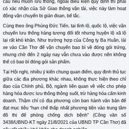
cầu nếu muốn lưu thông, ngoài điều kiện quy định thì phải
có xác nhận của Sở Giao thông vận tải, việc này làm hoạt
động vận chuyển bị gián đoạn, bế tắc.
Cùng theo ông Phùng Đức Tiến, tại tỉnh lộ, quốc lộ, việc vận
chuyển lưu thông hàng tương đối tốt nhưng huyện lộ xã lộ
lại rất khó khăn. Như trường hợp của Công ty Ba Huân, lái
xe vào Cần Thơ để vận chuyển bao bì về đóng gói trứng,
nhưng chờ đến 2 ngày nay vẫn chưa vào được nên không
thể có bao bì đóng gói sản phẩm.
Tại Hội nghị, nhiều ý kiến chung quan điểm, quy định thủ tục
giữa các địa phương khác nhau, không thực hiện theo chỉ
đạo của Chính phủ, Bộ, ngành liên quan về việc cho phép
hàng hóa được lưu thông thông suốt, trừ hàng hóa cấm kinh
doanh. Thậm chí có địa phương còn ban hành văn bản để
đạt mục tiêu “hạn chế thấp nhất phương tiện vào trung tâm
đô thị để phòng chống dịch bệnh” (Công văn số
3438/UBND-KT ngày 21/8/2021 của UBND TP Cần Thơ) đã