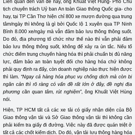
Liên quan đến vấn đề này, ông Khuất Việt Hùng- Phó Chủ
tịch chuyên trách Uỷ ban An toàn Giao thông Quốc gia- cho
hay, tại TP Cần Thơ hiện chỉ 800 xe mượn đường qua trung
tâm/ngày thì không là gì bởi Quốc lộ 1 xuyên qua TP Ninh
Bình 8.000 xe/ngày mà vẫn đảm bảo lưu thông thông suốt.
Do đó, địa phương tổ chức như thế nào thì vẫn phải đảm
bảo lưu thông thông suốt, không để xảy ra ùn tắc. Nếu tổ
chức điểm trung chuyển hàng hóa thì phải chuẩn bị đủ năng
lực, đảm bảo an toàn tuyệt đối cho hàng hóa chứ không
phải quy định ra đấy, còn doanh nghiệp nào thực hiện được
thì làm.
“Ngay cả hàng hóa phục vụ chống dịch mà còn bị
ngăn cản thì rõ ràng có vấn đề rất lớn ở đây, đề nghị địa
phương cần quan tâm, rút nghiệm”
, ông Khuất Việt Hùng
nói.
Hiện, TP HCM tất cả các xe tải có giấy nhận diện của Bộ
Giao thông vận tải và Sở Giao thông vận tải thì không cần
phải kiểm tra giấy đi đường. Việc này đã được quán triệt ở
tất cả các chốt kiểm dịch. Do đó, vận tải lưu thông hàng hóa