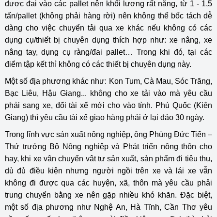
được đai vào các pallet nên khối lượng rất nặng, từ 1 - 1,5
tấn/pallet (không phải hàng rời) nên không thể bốc tách dễ
dàng cho việc chuyển tải qua xe khác nếu không có các
dụng cụ/thiết bị chuyên dụng thích hợp như: xe nâng, xe
nâng tay, dụng cụ ràng/đai pallet… Trong khi đó, tại các
điểm tập kết thì không có các thiết bị chuyên dụng này.
Một số địa phương khác như: Kon Tum, Cà Mau, Sóc Trăng,
Bạc Liêu, Hậu Giang... không cho xe tải vào mà yêu cầu
phải sang xe, đổi tài xế mới cho vào tỉnh. Phú Quốc (Kiên
Giang) thì yêu cầu tài xế giao hàng phải ở lại đảo 30 ngày.
Trong lĩnh vực sản xuất nông nghiệp, ông Phùng Đức Tiến –
Thứ trưởng Bộ Nông nghiệp và Phát triển nông thôn cho
hay, khi xe vận chuyển vật tư sản xuất, sản phẩm đi tiêu thụ,
dù đủ điều kiện nhưng người ngồi trên xe và lái xe vẫn
không đi được qua các huyện, xã, thôn mà yêu cầu phải
trung chuyển bằng xe nên gặp nhiều khó khăn. Đặc biệt,
một số địa phương như Nghệ An, Hà Tĩnh, Cần Thơ yêu