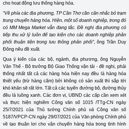
cho hoạt động lưu thông hàng hóa.
“Về phía các địa phương, TP Cần Thơ cần cân nhắc bỏ trạm
trung chuyển hàng hóa. Hiện, một số doanh nghiệp, trong đó
có MM Mega Market vẫn đang tắc. Đề nghị địa phương có
tiếp thu xử lý luôn để tạo kiện cho các doanh nghiệp phân
phối thuận tiện trong lưu thông phân phối”
, ông Trần Duy
Đông nêu đề xuất.
Qua ý kiến của các bộ, ngành, địa phương, ông Nguyễn
Văn Thể - Bộ trưởng Bộ Giao Thông vận tải - đề nghị, phải
thống nhất tất cả các hàng hóa hiện nay đều là hàng hóa
thiết yếu (trừ hàng cấm) bởi không có sản xuất thì sắp tới
khó khăn sẽ rất lớn. Tất cả các tuyến đường bộ, đường thủy
đều là luồng xanh. Các đơn vị, UBND các cấp cần xem xét
và thực hiện nghiêm Công văn số 1015 /TTg-CN ngày
25/7/2021 của
Thủ tướng Chính phủ
và
Công văn số
5187/VPCP-CN ngày 29/07/2021 của Văn phòng Chính phủ
về tạo thuận lợi cho vận chuyển hàng hóa trong tình hình