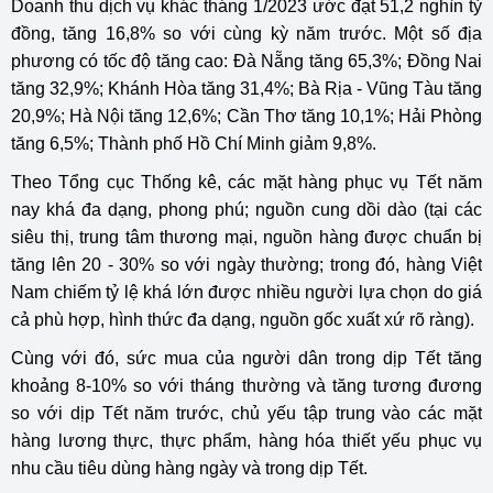
Doanh thu dịch vụ khác tháng 1/2023 ước đạt 51,2 nghìn tỷ
đồng, tăng 16,8% so với cùng kỳ năm trước. Một số địa
phương có tốc độ tăng cao: Đà Nẵng tăng 65,3%; Đồng Nai
tăng 32,9%; Khánh Hòa tăng 31,4%; Bà Rịa - Vũng Tàu tăng
20,9%; Hà Nội tăng 12,6%; Cần Thơ tăng 10,1%; Hải Phòng
tăng 6,5%; Thành phố Hồ Chí Minh giảm 9,8%.
Theo Tổng cục Thống kê, các mặt hàng phục vụ Tết năm
nay khá đa dạng, phong phú; nguồn cung dồi dào (tại các
siêu thị, trung tâm thương mại, nguồn hàng được chuẩn bị
tăng lên 20 - 30% so với ngày thường; trong đó, hàng Việt
Nam chiếm tỷ lệ khá lớn được nhiều người lựa chọn do giá
cả phù hợp, hình thức đa dạng, nguồn gốc xuất xứ rõ ràng).
Cùng với đó, sức mua của người dân trong dịp Tết tăng
khoảng 8-10% so với tháng thường và tăng tương đương
so với dịp Tết năm trước, chủ yếu tập trung vào các mặt
hàng lương thực, thực phẩm, hàng hóa thiết yếu phục vụ
nhu cầu tiêu dùng hàng ngày và trong dịp Tết.