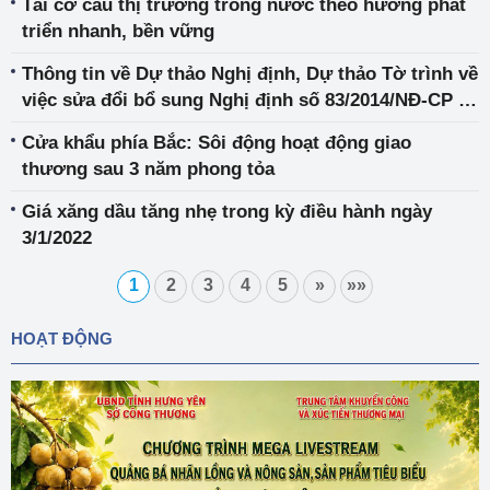
Tái cơ cấu thị trường trong nước theo hướng phát
triển nhanh, bền vững
Thông tin về Dự thảo Nghị định, Dự thảo Tờ trình về
việc sửa đổi bổ sung Nghị định số 83/2014/NĐ-CP và
Nghị định số 95/2021/NĐ-CP
Cửa khẩu phía Bắc: Sôi động hoạt động giao
thương sau 3 năm phong tỏa
Giá xăng dầu tăng nhẹ trong kỳ điều hành ngày
3/1/2022
1
2
3
4
5
»
»»
HOẠT ĐỘNG