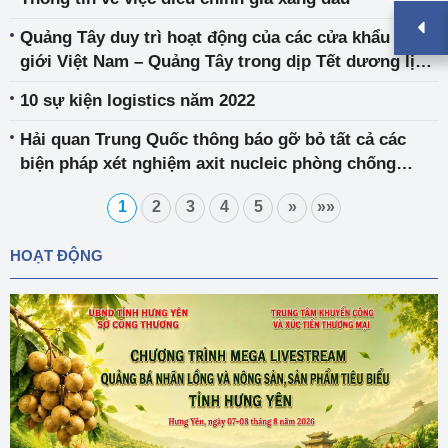
Quảng Tây duy trì hoạt động của các cửa khẩu biên
giới Việt Nam – Quảng Tây trong dịp Tết dương lịch
và Tết nguyên đán năm 2023
10 sự kiện logistics năm 2022
Hải quan Trung Quốc thông báo gỡ bỏ tất cả các
biện pháp xét nghiệm axit nucleic phòng chống
Covid-19 tại các cửa khẩu đối với hàng hóa nhập
1
2
3
4
5
»
»»
khẩu từ ngày 08 tháng 01 năm 2023
HOẠT ĐỘNG