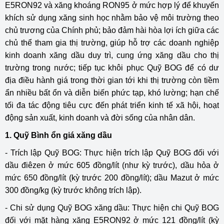
E5RON92 và xăng khoáng RON95 ở mức hợp lý để khuyến
khích sử dụng xăng sinh học nhằm bảo vệ môi trường theo
chủ trương của Chính phủ; bảo đảm hài hòa lợi ích giữa các
chủ thể tham gia thị trường, giúp hỗ trợ các doanh nghiệp
kinh doanh xăng dầu duy trì, cung ứng xăng dầu cho thị
trường trong nước; tiếp tục khôi phục Quỹ BOG để có dư
địa điều hành giá trong thời gian tới khi thị trường còn tiềm
ẩn nhiều bất ổn và diễn biến phức tạp, khó lường; hạn chế
tối đa tác động tiêu cực đến phát triển kinh tế xã hội, hoạt
động sản xuất, kinh doanh và đời sống của nhân dân.
1. Quỹ Bình ổn giá xăng dầu
- Trích lập Quỹ BOG: Thực hiện trích lập Quỹ BOG đối với
dầu điêzen ở mức 605 đồng/lít (như kỳ trước), dầu hỏa ở
mức 650 đồng/lít (kỳ trước 200 đồng/lít); dầu Mazut ở mức
300 đồng/kg (kỳ trước không trích lập).
- Chi sử dụng Quỹ BOG xăng dầu: Thực hiện chi Quỹ BOG
đối với mặt hàng xăng E5RON92 ở mức 121 đồng/lít (kỳ