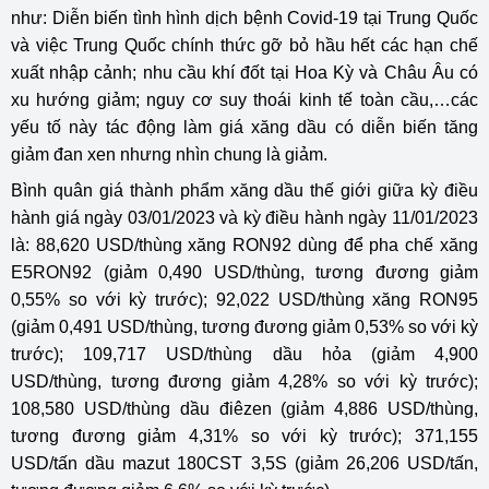
như: Diễn biến tình hình dịch bệnh Covid-19 tại Trung Quốc
và việc Trung Quốc chính thức gỡ bỏ hầu hết các hạn chế
xuất nhập cảnh; nhu cầu khí đốt tại Hoa Kỳ và Châu Âu có
xu hướng giảm; nguy cơ suy thoái kinh tế toàn cầu,…các
yếu tố này tác động làm giá xăng dầu có diễn biến tăng
giảm đan xen nhưng nhìn chung là giảm.
Bình quân giá thành phẩm xăng dầu thế giới giữa kỳ điều
hành giá ngày 03/01/2023 và kỳ điều hành ngày 11/01/2023
là: 88,620 USD/thùng xăng RON92 dùng để pha chế xăng
E5RON92 (giảm 0,490 USD/thùng, tương đương giảm
0,55% so với kỳ trước); 92,022 USD/thùng xăng RON95
(giảm 0,491 USD/thùng, tương đương giảm 0,53% so với kỳ
trước); 109,717 USD/thùng dầu hỏa (giảm 4,900
USD/thùng, tương đương giảm 4,28% so với kỳ trước);
108,580 USD/thùng dầu điêzen (giảm 4,886 USD/thùng,
tương đương giảm 4,31% so với kỳ trước); 371,155
USD/tấn dầu mazut 180CST 3,5S (giảm 26,206 USD/tấn,