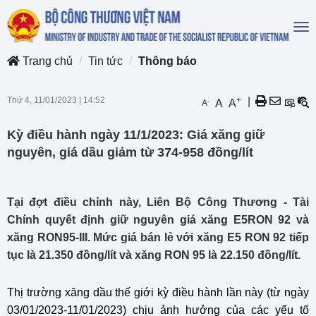
To
na
Trang chủ
Tin tức
Thông báo
Thứ 4, 11/01/2023
|
14:52
+
|
-
A
A
A
Kỳ điều hành ngày 11/1/2023: Giá xăng giữ
nguyên, giá dầu giảm từ 374-958 đồng/lít
Tại đợt điều chỉnh này, Liên Bộ Công Thương - Tài
Chính quyết định giữ nguyên giá xăng E5RON 92 và
xăng RON95-III. Mức giá bán lẻ với xăng E5 RON 92 tiếp
tục là 21.350 đồng/lít và xăng RON 95 là 22.150 đồng/lít.
Thị trường xăng dầu thế giới kỳ điều hành lần này (từ ngày
03/01/2023-11/01/2023) chịu ảnh hưởng của các yếu tố