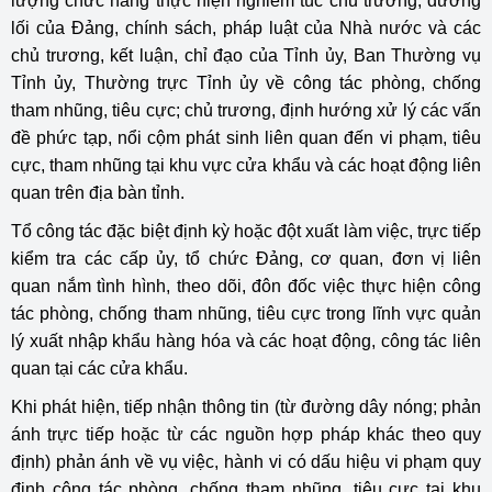
lượng chức năng thực hiện nghiêm túc chủ trương, đường
lối của Đảng, chính sách, pháp luật của Nhà nước và các
chủ trương, kết luận, chỉ đạo của Tỉnh ủy, Ban Thường vụ
Tỉnh ủy, Thường trực Tỉnh ủy về công tác phòng, chống
tham nhũng, tiêu cực; chủ trương, định hướng xử lý các vấn
đề phức tạp, nổi cộm phát sinh liên quan đến vi phạm, tiêu
cực, tham nhũng tại khu vực cửa khẩu và các hoạt động liên
quan trên địa bàn tỉnh.
Tổ công tác đặc biệt định kỳ hoặc đột xuất làm việc, trực tiếp
kiểm tra các cấp ủy, tổ chức Đảng, cơ quan, đơn vị liên
quan nắm tình hình, theo dõi, đôn đốc việc thực hiện công
tác phòng, chống tham nhũng, tiêu cực trong lĩnh vực quản
lý xuất nhập khẩu hàng hóa và các hoạt động, công tác liên
quan tại các cửa khẩu.
Khi phát hiện, tiếp nhận thông tin (từ đường dây nóng; phản
ánh trực tiếp hoặc từ các nguồn hợp pháp khác theo quy
định) phản ánh về vụ việc, hành vi có dấu hiệu vi phạm quy
định công tác phòng, chống tham nhũng, tiêu cực tại khu