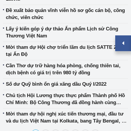
Đề xuất bảo quản vĩnh viễn hồ sơ gốc cán bộ, công
chức, viên chức
Lấy ý kiến góp ý dự thảo Ấn phẩm Lịch sử Công
Thương Việt Nam
Mời tham dự Hội chợ triển lãm du lịch SATTE 2022
tại Ấn Độ
Cần Thơ dự trữ hàng hóa phòng, chống thiên tai,
dịch bệnh có giá trị trên 980 tỷ đồng
Số dư Quỹ bình ổn giá xăng dầu Quý I/2022
Chủ tịch Hội Lương thực thực phẩm Thành phố Hồ
Chí Minh: Bộ Công Thương đã đồng hành cùng
doanh nghiệp vượt khó
Mời tham dự hội nghị xúc tiến thương mại, đầu tư
và du lịch Việt Nam tại Kolkata, bang Tây Bengal, Ấn
Độ