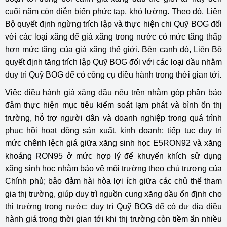
cuối năm còn diễn biến phức tạp, khó lường. Theo đó, Liên
Bộ quyết định ngừng trích lập và thực hiện chi Quỹ BOG đối
với các loại xăng để giá xăng trong nước có mức tăng thấp
hơn mức tăng của giá xăng thế giới. Bên cạnh đó, Liên Bộ
quyết định tăng trích lập Quỹ BOG đối với các loại dầu nhằm
duy trì Quỹ BOG để có công cụ điều hành trong thời gian tới.
Việc điều hành giá xăng dầu nêu trên nhằm góp phần bảo
đảm thực hiện mục tiêu kiểm soát lạm phát và bình ổn thị
trường, hỗ trợ người dân và doanh nghiệp trong quá trình
phục hồi hoạt động sản xuất, kinh doanh; tiếp tục duy trì
mức chênh lệch giá giữa xăng sinh học E5RON92 và xăng
khoáng RON95 ở mức hợp lý để khuyến khích sử dụng
xăng sinh học nhằm bảo vệ môi trường theo chủ trương của
Chính phủ; bảo đảm hài hòa lợi ích giữa các chủ thể tham
gia thị trường, giúp duy trì nguồn cung xăng dầu ổn định cho
thị trường trong nước; duy trì Quỹ BOG để có dư địa điều
hành giá trong thời gian tới khi thị trường còn tiềm ẩn nhiều