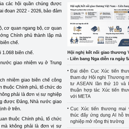
ủa các hội quần chúng được
ai đoạn 2022 - 2026, bảo đảm
ệp
Công nghiệp nền tảng
ng
Chính sách
bộ, cơ quan ngang bộ, cơ quan
ướng Chính phủ thành lập mà
Sản xuất công nghiệp
 biên chế.
Hội nghị kết nối giao thương 
 1.068 biên chế.
- Liên bang Nga diễn ra ngày 5
 nước giao nhiệm vụ ở Trung
Đại diện Cục Xúc tiến th
tham dự Hội nghị Thương m
ch nhiệm giao biên chế công
tư ASEAN lần thứ 10 và 
n thuộc Chính phủ, tổ chức do
thuận hợp tác Xúc tiến th
hông phải là đơn vị sự nghiệp
với META
úng được Đảng, Nhà nước giao
nh ở trên.
Cục Xúc tiến thương mại 
thúc đẩy ứng dụng AI hỗ t
uan thuộc Chính phủ, tổ chức
nghiệp mở rộng thị trường
 mà không phải là đơn vị sự