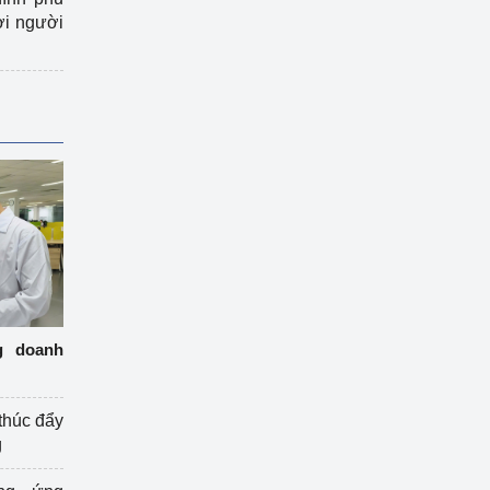
ợi người
g doanh
thúc đẩy
g