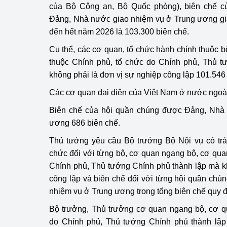
của Bộ Công an, Bộ Quốc phòng), biên chế c
Đảng, Nhà nước giao nhiệm vụ ở Trung ương gi
Phát triển công nghi
đến hết năm 2026 là 103.300 biên chế.
Phát triển năng lượ
Cụ thể, các cơ quan, tổ chức hành chính thuộc 
thuộc Chính phủ, tổ chức do Chính phủ, Thủ t
không phải là đơn vị sự nghiệp công lập 101.546
Các cơ quan đại diện của Việt Nam ở nước ngoài
Biên chế của hội quần chúng được Đảng, Nhà
ương 686 biên chế.
Thủ tướng yêu cầu Bộ trưởng Bộ Nội vụ có trá
chức đối với từng bộ, cơ quan ngang bộ, cơ qua
Chính phủ, Thủ tướng Chính phủ thành lập mà k
công lập và biên chế đối với từng hội quần ch
nhiệm vụ ở Trung ương trong tổng biên chế quy đị
Bộ trưởng, Thủ trưởng cơ quan ngang bộ, cơ q
do Chính phủ, Thủ tướng Chính phủ thành lập