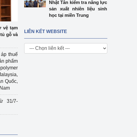
Nhật Tân kiểm tra năng lực
sản xuất nhiên liệu sinh
học tại miền Trung
ự vệ tạm
LIÊN KẾT WEBSITE
tủ gỗ và
 áp thuế
sản phẩm
polymer
Malaysia,
àn Quốc,
t Nam
ừ 31/7-