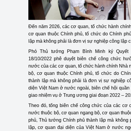
hiệu quả
Khoa học, công nghệ
tạo
Đến năm 2026, các cơ quan, tổ chức hành chính
cơ quan thuộc Chính phủ, tổ chức do Chính ph
Thông báo
lập mà không phải là đơn vị sự nghiệp công lập 
Bảo vệ môi trường
Phó Thủ tướng Phạm Bình Minh ký Quyết
18/10/2022 phê duyệt biên chế công chức hư
Bảo vệ nền tảng tư 
nước của các cơ quan, tổ chức hành chính Nhà 
bộ, cơ quan thuộc Chính phủ, tổ chức do Chí
Doanh nghiệp - Ngư
thành lập mà không phải là đơn vị sự nghiệp c
Xúc tiến thương mại
diện Việt Nam ở nước ngoài, biên chế hội quầ
giao nhiệm vụ ở Trung ương giai đoạn 2022 – 20
Thị trường nước ngo
Theo đó, tổng biên chế công chức của các cơ 
Thị trường trong nư
nước thuộc bộ, cơ quan ngang bộ, cơ quan thuộ
phủ, Thủ tướng Chính phủ thành lập mà không p
Ngành Công Thương 
lập, cơ quan đại diện của Việt Nam ở nước ng
Đại hội XIV của Đản