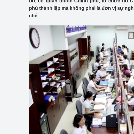
bộ, cơ quan thuộc Chính phủ, tổ chức do C
Công Thương - Công
phủ thành lập mà không phải là đơn vị sự ngh
chế.
Chuyển đổi số
Lịch sử phát triển
Bản tin Thị trường 
Phát triển nguồn nhâ
Phát triển bền vững
Tổ chức kiểm định
Văn hóa ngành Côn
Tái cơ cấu ngành 
Quản lý thị trường
Sử dụng năng lượng 