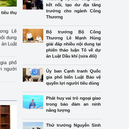
kết nối, tạo dư địa tăng
trưởng cho ngành Công
tiêu thụ
Thương
ương Lê
Bộ trưởng Bộ Công
nội dung
Thương Lê Mạnh Hùng
án Luật
giải đáp nhiều nội dung tại
phiên thảo luận Tổ về dự
án Luật Dầu khí (sửa đổi)
gia phổ
ợi người
Ủy ban Cạnh tranh Quốc
gia phổ biến Luật Bảo vệ
quyền lợi người tiêu dùng
Phát huy vai trò ngoại giao
trong bảo đảm an ninh
năng lượng
Thứ trưởng Nguyễn Sinh