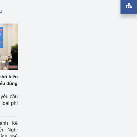
N
phổ biến
iêu dùng
 yêu cầu
loại phí
ành Kế
ện Nghị
ính phủ