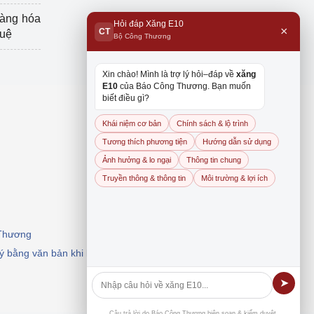
hàng hóa
Hỏi đáp Xăng E10
×
CT
tuệ
Bộ Công Thương
Xin chào! Mình là trợ lý hỏi–đáp về
xăng
E10
của Báo Công Thương. Bạn muốn
biết điều gì?
Khái niệm cơ bản
Chính sách & lộ trình
Tương thích phương tiện
Hướng dẫn sử dụng
Ảnh hưởng & lo ngại
Thông tin chung
Truyền thông & thông tin
Môi trường & lợi ích
 Thương
 ý bằng văn bản khi khai thác, dẫn nguồn.
➤
Câu trả lời do Báo Công Thương biên soạn & kiểm duyệt.