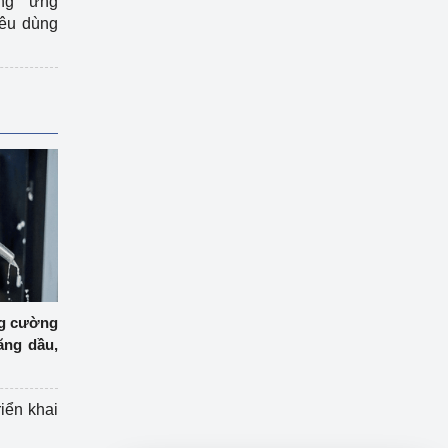
ng ứng
iêu dùng
ng cường
ăng dầu,
riển khai