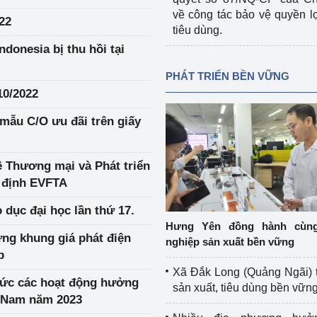
về công tác bảo vệ quyền l
22
tiêu dùng.
donesia bị thu hồi tại
PHÁT TRIỂN BỀN VỮNG
10/2022
mẫu C/O ưu đãi trên giấy
ề Thương mại và Phát triển
 định EVFTA
 dục đại học lần thứ 17.
Hưng Yên đồng hành cùn
ng khung giá phát điện
nghiệp sản xuất bền vững
p
Xã Đắk Long (Quảng Ngãi) 
ác hoạt động hưởng
sản xuất, tiêu dùng bền vữn
t Nam năm 2023