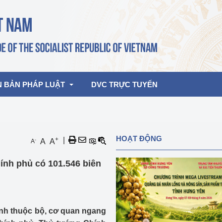
N BẢN PHÁP LUẬT
DVC TRỰC TUYẾN
bản pháp quy
Hoạt động của lãnh đạo Đảng, Nhà 
HOẠT ĐỘNG
+
|
-
A
A
A
nước
ghiệp, Thương 
bản điều hành
ính phủ có 101.546 biên
am 2026
Hoạt động của Lãnh đạo Bộ
bản hợp nhất
Hoạt động của các đơn vị
rưởng
ính thuộc bộ, cơ quan ngang