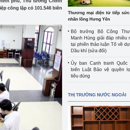
hính phủ, Thủ tướng Chính
 luận
Họp báo
iệp công lập có 101.546 biên
Thương mại điện tử tiếp sức 
Thông cáo báo chí
nhãn lồng Hưng Yên
Điểm báo
Bộ trưởng Bộ Công Th
Mạnh Hùng giải đáp nhiều 
Nông Lâm Thủy sản
tại phiên thảo luận Tổ về dự 
Dầu khí (sửa đổi)
n lực
Ủy ban Cạnh tranh Quốc 
biến Luật Bảo vệ quyền l
tiêu dùng
Tổ chức kiểm định kỹ thuật an toàn lao 
động thuộc thẩm quyền quản lý của 
g Thương
Bộ Công Thương
THỊ TRƯỜNG NƯỚC NGOÀI
Công Thương
Tổ chức được cấp GCN đăng ký, hoạt 
động kiểm định thiết bị, dụng cụ điện 
làm việc ở môi trường không có nguy 
hiểm khí, bụi nổ
tiết kiệm và 
Hiệu quả năng lượng