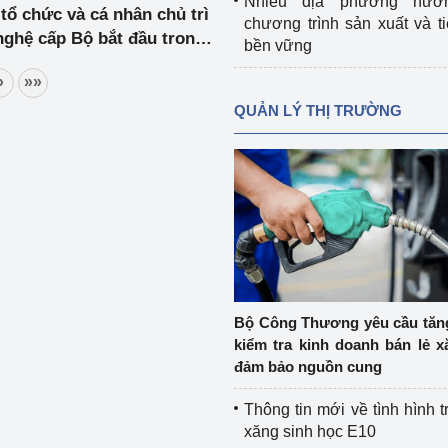
Nhiều địa phương hưở
tổ chức và cá nhân chủ trì
chương trình sản xuất và t
nghệ cấp Bộ bắt đầu trong
bền vững
2023-2025 (đợt 2)
»
»»
QUẢN LÝ THỊ TRƯỜNG
Bộ Công Thương yêu cầu tă
kiểm tra kinh doanh bán lẻ x
đảm bảo nguồn cung
Thông tin mới về tình hình t
xăng sinh học E10