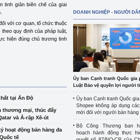
 tinh giản biên chế của giai
DOANH NGHIỆP - NGƯỜI DÂ
.
ối với cơ quan, tổ chức thuộc
 theo quy định của pháp luật,
c hiện đúng chủ trương tinh
Ủy ban Cạnh tranh Quốc gia 
Luật Bảo vệ quyền lợi người t
thất tại Ấn Độ
Ủy ban Cạnh tranh Quốc gia
Shopee không áp dụng các 
h thương mại, thúc đẩy
mới đối với người bán hàng
atar và Ả-rập Xê-út
Bộ Công Thương ban h
ký hoạt động bán hàng đa
hoạch hành động thực hi
 Quốc tế
quyết số 87/NQ-CP của Ch