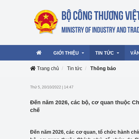
GIỚI THIỆU
TIN TỨC
VĂ
Trang chủ
Tin tức
Thông báo
Lãnh đạo Bộ
Hoạt động
Văn 
Thứ 5, 20/10/2022
|
14:47
Chức năng nhiệm vụ
Giải thưởng Công n
Văn 
Đến năm 2026, các bộ, cơ quan thuộc Ch
mại, Dịch vụ Việt N
Cơ cấu tổ chức
Văn 
chế
Công Thương 57
Hoạt động của Bộ t
Đến năm 2026, các cơ quan, tổ chức hành ch