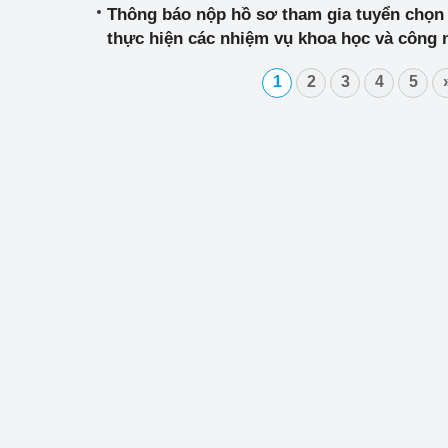
Thông báo nộp hồ sơ tham gia tuyển chọn 
thực hiện các nhiệm vụ khoa học và công 
Kế hoạch khoa học và công nghệ giai đoạn 
1
2
3
4
5