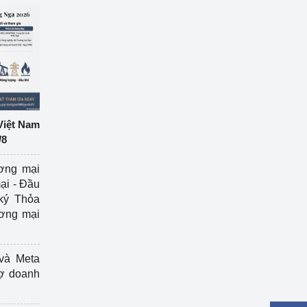
Việt Nam
/8
ương mại
ại - Đầu
ký Thỏa
ương mại
và Meta
rợ doanh