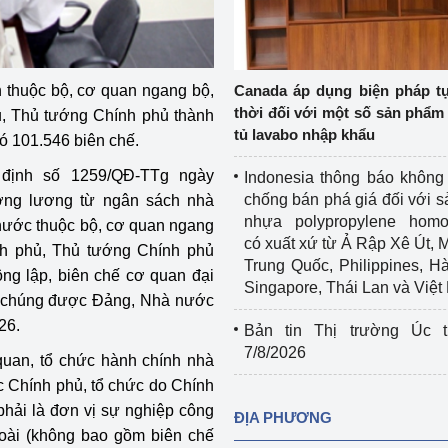
Cơ sở sản xuất, sửa chữa chai chứa 
LPG
 và đổi mới sáng 
Tổ chức huấn luyện, bồi dưỡng 
 thuộc bộ, cơ quan ngang bộ,
Canada áp dụng biện pháp t
nghiệp vụ kiểm định kỹ thuật an toàn 
thời đối với một số sản phẩm 
ủ, Thủ tướng Chính phủ thành
lao động
tủ lavabo nhập khẩu
có 101.546 biên chế.
Video bảo vệ môi trường
 định số
1259/QĐ-TTg
ngày
Indonesia thông báo không
chống bán phá giá đối với 
ởng lương từ ngân sách nhà
tưởng của Đảng
Album ảnh bảo vệ môi trường
nhựa polypropylene homo
nước thuộc bộ, cơ quan ngang
có xuất xứ từ Ả Rập Xê Út, 
nh phủ, Thủ tướng Chính phủ
ời dân
Văn bản về môi trường
Trung Quốc, Philippines, H
ông lập, biên chế cơ quan đại
Singapore, Thái Lan và Việ
Đọc báo giúp bạn
Khu vực miền Bắc
n chúng được Đảng, Nhà nước
26.
Bản tin Thị trường Úc t
ài
Khu vực miền Trung
Hiệp định EVFTA
7/8/2026
quan, tổ chức hành chính nhà
ớc
Khu vực miền Nam
Thị trường châu Á – châu Phi
c Chính phủ, tổ chức do Chính
hải là đơn vị sự nghiệp công
ĐỊA PHƯƠNG
đưa nghị quyết 
Thị trường châu Âu – châu Mỹ
oài (không bao gồm biên chế
g vào cuộc sống