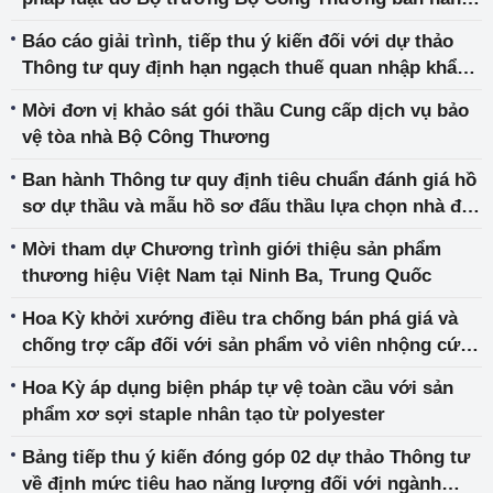
liên tịch ban hành
Báo cáo giải trình, tiếp thu ý kiến đối với dự thảo
Thông tư quy định hạn ngạch thuế quan nhập khẩu
mặt hàng muối, trứng gia cầm năm 2025
Mời đơn vị khảo sát gói thầu Cung cấp dịch vụ bảo
vệ tòa nhà Bộ Công Thương
Ban hành Thông tư quy định tiêu chuẩn đánh giá hồ
sơ dự thầu và mẫu hồ sơ đấu thầu lựa chọn nhà đầu
tư thực hiện dự án đầu tư công trình năng lượng
Mời tham dự Chương trình giới thiệu sản phẩm
thương hiệu Việt Nam tại Ninh Ba, Trung Quốc
Hoa Kỳ khởi xướng điều tra chống bán phá giá và
chống trợ cấp đối với sản phẩm vỏ viên nhộng cứng
nhập khẩu từ Việt Nam
Hoa Kỳ áp dụng biện pháp tự vệ toàn cầu với sản
phẩm xơ sợi staple nhân tạo từ polyester
Bảng tiếp thu ý kiến đóng góp 02 dự thảo Thông tư
về định mức tiêu hao năng lượng đối với ngành