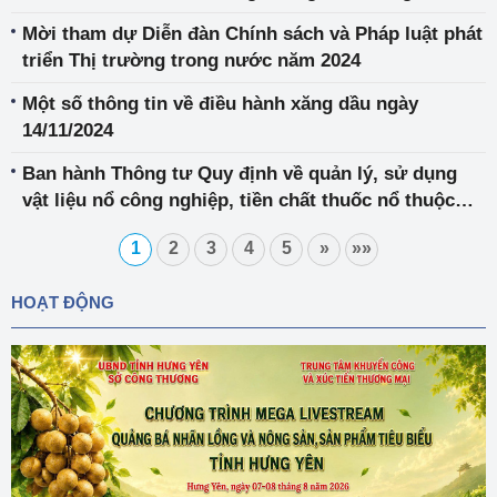
công nghiệp sản xuất bia, đồ uống không cồn và
Mời tham dự Diễn đàn Chính sách và Pháp luật phát
ngành nhựa
triển Thị trường trong nước năm 2024
Một số thông tin về điều hành xăng dầu ngày
14/11/2024
Ban hành Thông tư Quy định về quản lý, sử dụng
vật liệu nổ công nghiệp, tiền chất thuốc nổ thuộc
thẩm quyền quản lý của Bộ Công Thương
1
2
3
4
5
»
»»
HOẠT ĐỘNG