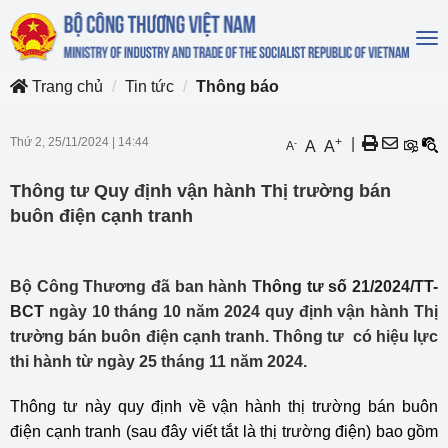
To
na
Trang chủ
Tin tức
Thông báo
Thứ 2, 25/11/2024
|
14:44
+
|
-
A
A
A
Thông tư Quy định vận hành Thị trường bán
buôn điện cạnh tranh
Bộ Công Thương đã ban hành T
hông tư số 21/2024/TT-
BCT
ngày 10 tháng 10 năm 2024 quy định vận hành Thị
trường bán buôn điện cạnh tranh. Thông tư có hiệu lực
thi hành từ ngày 25 tháng 11 năm 2024.
Thông tư này quy định về vận hành thị trường bán buôn
điện cạnh tranh (sau đây viết tắt là thị trường điện) bao gồm