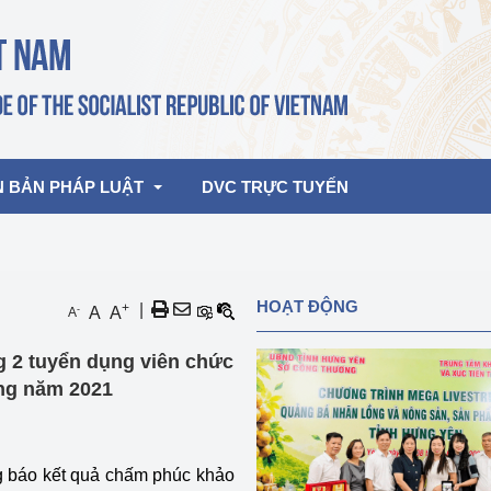
N BẢN PHÁP LUẬT
DVC TRỰC TUYẾN
bản pháp quy
Hoạt động của lãnh đạo Đảng, Nhà 
HOẠT ĐỘNG
+
|
-
A
A
A
nước
ghiệp, Thương 
bản điều hành
 2 tuyển dụng viên chức
am 2026
Hoạt động của Lãnh đạo Bộ
bản hợp nhất
ùng năm 2021
Hoạt động của các đơn vị
rưởng
g báo kết quả chấm phúc khảo