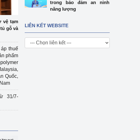
trong bảo đảm an ninh
năng lượng
ự vệ tạm
LIÊN KẾT WEBSITE
tủ gỗ và
 áp thuế
sản phẩm
polymer
Malaysia,
àn Quốc,
t Nam
ừ 31/7-