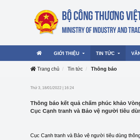
GIỚI THIỆU
TIN TỨC
VĂ
Trang chủ
Tin tức
Thông báo
Lãnh đạo Bộ
Hoạt động
Văn 
Thứ 3, 18/01/2022
|
16:24
Chức năng nhiệm vụ
Giải thưởng Công n
Văn 
Thông báo kết quả chấm phúc khảo Vòng
mại, Dịch vụ Việt N
Cơ cấu tổ chức
Văn 
Cục Cạnh tranh và Bảo vệ người tiêu d
Công Thương 57
Hoạt động của Bộ t
Cục Cạnh tranh và Bảo vệ người tiêu dùng thôn