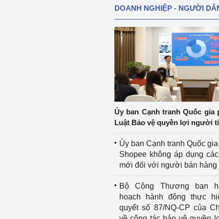
DOANH NGHIỆP - NGƯỜI DÂ
Ủy ban Cạnh tranh Quốc gia 
Luật Bảo vệ quyền lợi người t
Ủy ban Cạnh tranh Quốc gia
Shopee không áp dụng các 
mới đối với người bán hàng
Bộ Công Thương ban h
hoạch hành động thực hi
quyết số 87/NQ-CP của Ch
về công tác bảo vệ quyền l