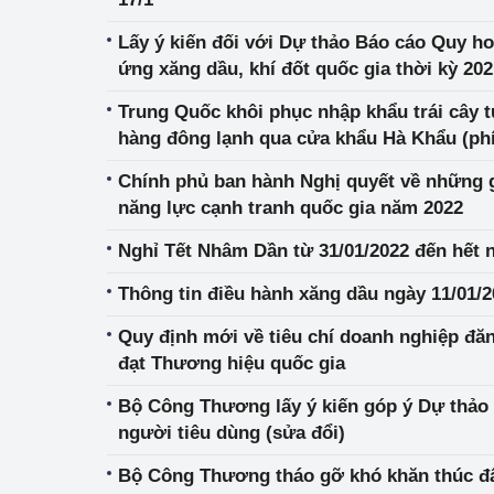
hiệu quả
Lấy ý kiến đối với Dự thảo Báo cáo Quy ho
Khoa học, công nghệ
ứng xăng dầu, khí đốt quốc gia thời kỳ 20
tạo
2050
Trung Quốc khôi phục nhập khẩu trái cây t
hàng đông lạnh qua cửa khẩu Hà Khẩu (phí
Thông báo
Kim Thành II, Lào Cai)
Chính phủ ban hành Nghị quyết về những g
Bảo vệ môi trường
năng lực cạnh tranh quốc gia năm 2022
Bảo vệ nền tảng tư 
Nghỉ Tết Nhâm Dần từ 31/01/2022 đến hết 
Doanh nghiệp - Ngư
Thông tin điều hành xăng dầu ngày 11/01/
Xúc tiến thương mại
Quy định mới về tiêu chí doanh nghiệp đă
đạt Thương hiệu quốc gia
Thị trường nước ngo
Bộ Công Thương lấy ý kiến góp ý Dự thảo 
Thị trường trong nư
người tiêu dùng (sửa đổi)
Ngành Công Thương 
Bộ Công Thương tháo gỡ khó khăn thúc đẩy
Đại hội XIV của Đản