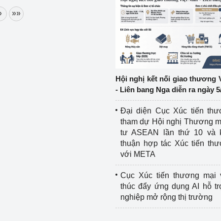
»
»»
ệp
Công nghiệp nền tảng
ng
Chính sách
Sản xuất công nghiệp
Hội nghị kết nối giao thương 
- Liên bang Nga diễn ra ngày 5
Đại diện Cục Xúc tiến th
tham dự Hội nghị Thương m
tư ASEAN lần thứ 10 và 
thuận hợp tác Xúc tiến th
với META
Cục Xúc tiến thương mại 
thúc đẩy ứng dụng AI hỗ t
nghiệp mở rộng thị trường