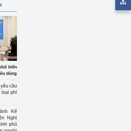
N
phổ biến
iêu dùng
 yêu cầu
loại phí
ành Kế
ện Nghị
ính phủ
ợi người