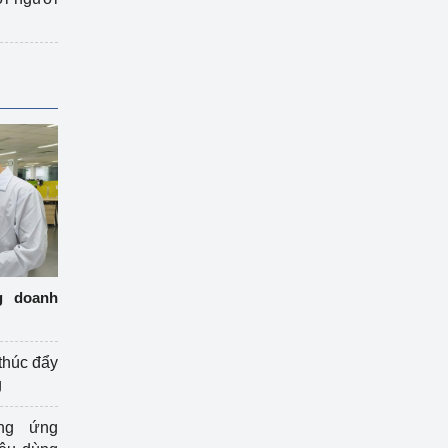
g doanh
thúc đẩy
g
ng ứng