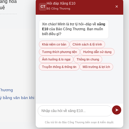
hàng hóa
Hỏi đáp Xăng E10
×
CT
tuệ
Bộ Công Thương
Xin chào! Mình là trợ lý hỏi–đáp về
xăng
E10
của Báo Công Thương. Bạn muốn
biết điều gì?
Khái niệm cơ bản
Chính sách & lộ trình
Tương thích phương tiện
Hướng dẫn sử dụng
Ảnh hưởng & lo ngại
Thông tin chung
Truyền thông & thông tin
Môi trường & lợi ích
 Thương
 ý bằng văn bản khi khai thác, dẫn nguồn.
➤
Câu trả lời do Báo Công Thương biên soạn & kiểm duyệt.