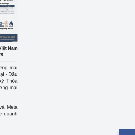
Việt Nam
/8
ương mại
ại - Đầu
ký Thỏa
ương mại
và Meta
rợ doanh