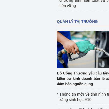
chương trình sản xuất và t
bền vững
QUẢN LÝ THỊ TRƯỜNG
Bộ Công Thương yêu cầu tă
kiểm tra kinh doanh bán lẻ x
đảm bảo nguồn cung
Thông tin mới về tình hình t
xăng sinh học E10