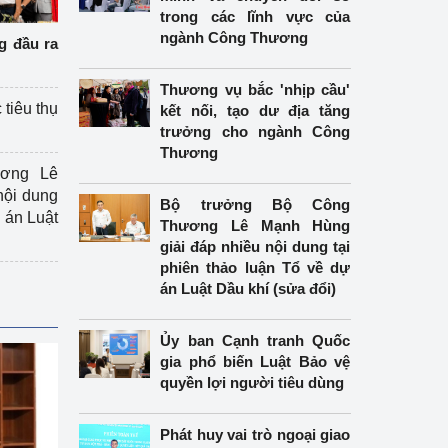
trong các lĩnh vực của
ngành Công Thương
g đầu ra
Thương vụ bắc 'nhịp cầu'
 tiêu thụ
kết nối, tạo dư địa tăng
trưởng cho ngành Công
Thương
ương Lê
nội dung
Bộ trưởng Bộ Công
án Luật
Thương Lê Mạnh Hùng
giải đáp nhiều nội dung tại
phiên thảo luận Tổ về dự
án Luật Dầu khí (sửa đổi)
Ủy ban Cạnh tranh Quốc
gia phổ biến Luật Bảo vệ
quyền lợi người tiêu dùng
Phát huy vai trò ngoại giao