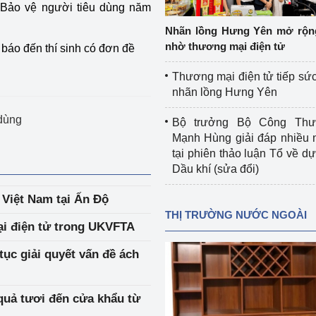
 Bảo vệ người tiêu dùng năm
 luận
Họp báo
Nhãn lồng Hưng Yên mở rộn
Thông cáo báo chí
nhờ thương mại điện tử
báo đến thí sinh có đơn đề
Điểm báo
Thương mại điện tử tiếp sức
nhãn lồng Hưng Yên
Nông Lâm Thủy sản
 dùng
Bộ trưởng Bộ Công Th
n lực
Mạnh Hùng giải đáp nhiều 
tại phiên thảo luận Tổ về dự 
Dầu khí (sửa đổi)
Tổ chức kiểm định kỹ thuật an toàn lao 
 Việt Nam tại Ấn Độ
động thuộc thẩm quyền quản lý của 
THỊ TRƯỜNG NƯỚC NGOÀI
g Thương
Bộ Công Thương
i điện tử trong UKVFTA
Công Thương
Tổ chức được cấp GCN đăng ký, hoạt 
tục giải quyết vấn đề ách
động kiểm định thiết bị, dụng cụ điện 
làm việc ở môi trường không có nguy 
quả tươi đến cửa khẩu từ
hiểm khí, bụi nổ
tiết kiệm và 
Hiệu quả năng lượng