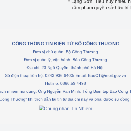
Lạng Sơn: Tiêu hủy nhiều 
xâm phạm quyền sở hữu trí 
CỔNG THÔNG TIN ĐIỆN TỬ BỘ CÔNG THƯƠNG
Đơn vị chủ quản: Bộ Công Thương
Đơn vị quản lý, vận hành: Báo Công Thương
Địa chỉ: 23 Ngô Quyền, thành phố Hà Nội.
Số điện thoại liên hệ: 0243.936.6400/ Email: BaoCT@moit.gov.vn
Hotline:
0866.59.4498
rách nhiệm nội dung: Ông Nguyễn Văn Minh, Tổng Biên tập Báo Công
Công Thương” khi trích dẫn lại tin từ địa chỉ này và phải được sự đồng