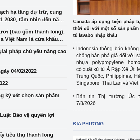
Cơ sở sản xuất, sửa chữa chai chứa 
ạch hạ tầng dự trữ, cung
LPG
 và đổi mới sáng 
21-2030, tầm nhìn đến năm
Canada áp dụng biện pháp t
Tổ chức huấn luyện, bồi dưỡng 
thời đối với một số sản phẩm 
ươi (bao gồm thanh long),
nghiệp vụ kiểm định kỹ thuật an toàn 
tủ lavabo nhập khẩu
a Việt Nam là cửa khẩu
lao động
Indonesia thông báo không
iải pháp chủ yếu nâng cao
Video bảo vệ môi trường
chống bán phá giá đối với 
nhựa polypropylene homo
tưởng của Đảng
Album ảnh bảo vệ môi trường
có xuất xứ từ Ả Rập Xê Út, 
ngày 04/02/2022
Trung Quốc, Philippines, H
ời dân
Văn bản về môi trường
2022
Singapore, Thái Lan và Việ
Đọc báo giúp bạn
Khu vực miền Bắc
ng ký xét chọn sản phẩm
Bản tin Thị trường Úc t
7/8/2026
ài
Khu vực miền Trung
Hiệp định EVFTA
Luật Bảo vệ quyền lợi
ớc
Khu vực miền Nam
Thị trường châu Á – châu Phi
ĐỊA PHƯƠNG
đưa nghị quyết 
Thị trường châu Âu – châu Mỹ
 tiêu thụ thanh long
g vào cuộc sống