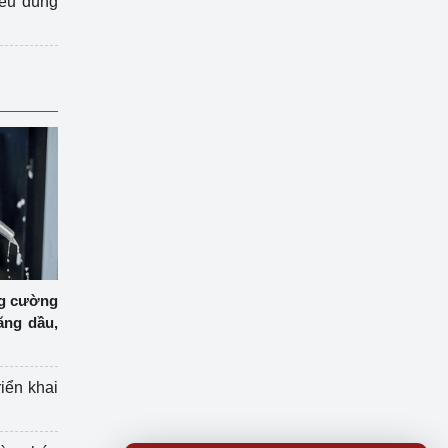
iêu dùng
ng cường
ăng dầu,
riển khai