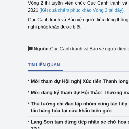
Vòng 2 thi tuyển viên chức Cục Cạnh tranh và
Công Thương - Công
2021
(
Kết quả chấm phúc khảo Vòng 2 tại đây
).
Chuyển đổi số
Cục Cạnh tranh và Bảo vệ người tiêu dùng thông 
nghị phúc khảo được biết.
Lịch sử phát triển
Bản tin Thị trường 
Nguồn:
Cục Cạnh tranh và Bảo vệ người tiêu
Phát triển nguồn nhâ
TIN LIÊN QUAN
Phát triển bền vững
Tổ chức kiểm định
Mời tham dự Hội nghị Xúc tiến Thanh long
Văn hóa ngành Côn
Mời đăng ký tham dự Hội thảo: Thương mạ
Tái cơ cấu ngành 
Thủ tướng chỉ đạo lập nhóm công tác tiếp 
tắc hàng hóa tại cửa khẩu biên giới
Quản lý thị trường
Lạng Sơn tạm dừng tiếp nhận xe chở hoa 
Sử dụng năng lượng 
17/1