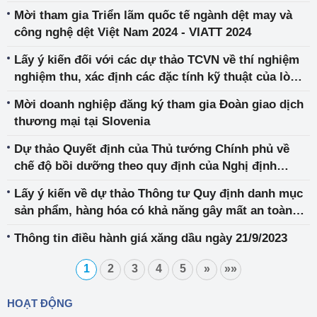
12/6/2006 và Nghị định số 43/2009/NĐ-CP ngày
Mời tham gia Triển lãm quốc tế ngành dệt may và
07/5/2009
công nghệ dệt Việt Nam 2024 - VIATT 2024
Lấy ý kiến đối với các dự thảo TCVN về thí nghiệm
nghiệm thu, xác định các đặc tính kỹ thuật của lò
hơi và toàn nhà máy nhiệt điện
Mời doanh nghiệp đăng ký tham gia Đoàn giao dịch
thương mại tại Slovenia
Dự thảo Quyết định của Thủ tướng Chính phủ về
chế độ bồi dưỡng theo quy định của Nghị định
03/2023/NĐ-CP
Lấy ý kiến về dự thảo Thông tư Quy định danh mục
sản phẩm, hàng hóa có khả năng gây mất an toàn
thuộc trách nhiệm quản lý của Bộ Công Thương
Thông tin điều hành giá xăng dầu ngày 21/9/2023
1
2
3
4
5
»
»»
HOẠT ĐỘNG