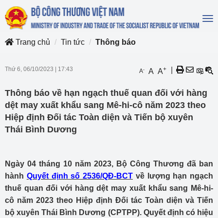
To
na
Trang chủ
Tin tức
Thông báo
Thứ 6, 06/10/2023
|
17:43
+
|
-
A
A
A
Thông báo về hạn ngạch thuế quan đối với hàng
dệt may xuất khẩu sang Mê-hi-cô năm 2023 theo
Hiệp định Đối tác Toàn diện và Tiến bộ xuyên
Thái Bình Dương
Ngày 04 tháng 10 năm 2023, Bộ Công Thương đã ban
hành
Quyết định số 2536/QĐ-BCT
về lượng hạn ngạch
thuế quan đối với hàng dệt may xuất khẩu sang Mê-hi-
cô năm 2023 theo Hiệp định Đối tác Toàn diện và Tiến
bộ xuyên Thái Bình Dương (CPTPP). Quyết định có hiệu