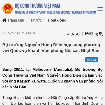
To
na
Trang chủ
Tin tức
Hoạt động
Thứ 5, 20/11/2025
|
14:30
+
|
-
A
A
A
Bộ trưởng Nguyễn Hồng Diên họp song phương
với Quốc vụ khanh Văn phòng Nội các Nhật Bản
Đọc bài
Sáng 20/11, tại Melbourne (Australia), Bộ trưởng Bộ
Công Thương Việt Nam Nguyễn Hồng Diên đã làm việc
với ông Kazuchika Iwata, Quốc vụ khanh Văn phòng Nội
các Nhật Bản.
Trong khuôn khổ phiên họp Hội đồng cấp Bộ trưởng Hiệp
định Đối tác Toàn diện và Tiến bộ xuyên Thái Bình Dương