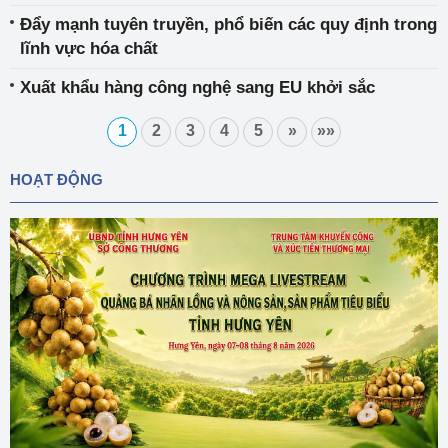
châu Âu
Đẩy mạnh tuyên truyền, phổ biến các quy định trong
lĩnh vực hóa chất
Xuất khẩu hàng công nghệ sang EU khởi sắc
1
2
3
4
5
»
»»
HOẠT ĐỘNG