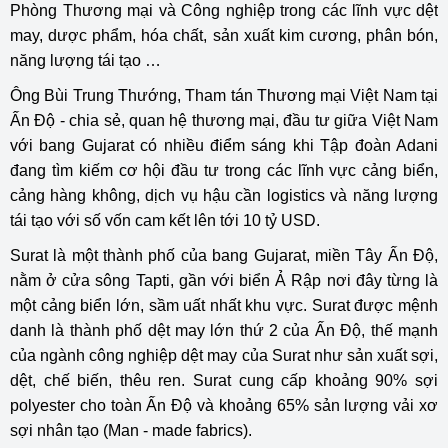
Phòng Thương mại và Công nghiệp trong các lĩnh vực dệt
may, dược phẩm, hóa chất, sản xuất kim cương, phân bón,
năng lượng tái tạo …
Ông Bùi Trung Thướng, Tham tán Thương mại Việt Nam tại
Ấn Độ - chia sẻ, quan hệ thương mại, đầu tư giữa Việt Nam
với bang Gujarat có nhiều điểm sáng khi Tập đoàn Adani
đang tìm kiếm cơ hội đầu tư trong các lĩnh vực cảng biển,
cảng hàng không, dịch vụ hậu cần logistics và năng lượng
tái tạo với số vốn cam kết lên tới 10 tỷ USD.
Surat là một thành phố của bang Gujarat, miền Tây Ấn Độ,
nằm ở cửa sông Tapti, gần với biển Ả Rập nơi đây từng là
một cảng biển lớn, sầm uất nhất khu vực. Surat được mệnh
danh là thành phố dệt may lớn thứ 2 của Ấn Độ, thế mạnh
của ngành công nghiệp dệt may của Surat như sản xuất sợi,
dệt, chế biến, thêu ren. Surat cung cấp khoảng 90% sợi
polyester cho toàn Ấn Độ và khoảng 65% sản lượng vải xơ
sợi nhân tạo (Man - made fabrics).