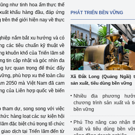
ũng như tinh hoa ẩm thực thế
 xuất khẩu hàng đầu, đáp ứng
PHÁT TRIỂN BỀN VỮNG
trên thế giới hiện nay về thực
nghiệp nắm bắt xu hướng và có
 các tiêu chuẩn kỹ thuật về
ong khuôn khổ của Triển lãm sẽ
g tin cập nhật và góc nhìn đa
ng lực quan trọng để thúc đẩy
n vững, phù hợp xu thế toàn cầu
Xã Đắk Long (Quảng Ngãi) 
sản xuất, tiêu dùng bền vững
 năm 2050 mà Việt Nam đã cam
ung của Liên hợp quốc về biến
Nhiều địa phương hưở
chương trình sản xuất và t
 tham dự, song song với việc
bền vững
chức hàng loạt các sự kiện hội
Phú Thọ nâng cao nhận t
 lãm đặc biệt chú trọng tổ chức
xuất và tiêu dùng bền vữ
iao dịch tại Triển lãm đến từ