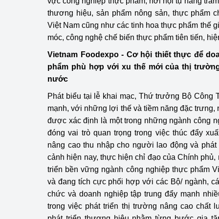
vực công nghiệp thực phẩm, nơi hội tụ hàng trăm
hiệu quả
thương hiệu, sản phẩm nông sản, thực phẩm chủ
Việt Nam cũng như các tinh hoa thực phẩm thế giớ
Khoa học, công nghệ
móc, công nghệ chế biến thực phẩm tiên tiến, hiện
tạo
Vietnam Foodexpo - Cơ hội thiết thực để do
Thông báo
phẩm phù hợp với xu thế mới của thị trườn
nước
Bảo vệ môi trường
Phát biểu tại lễ khai mạc, Thứ trưởng Bộ Côn
Bảo vệ nền tảng tư 
mạnh, với những lợi thế và tiềm năng đặc trưng
được xác định là một trong những ngành công n
Doanh nghiệp - Ngư
đóng vai trò quan trọng trong việc thúc đẩy xuấ
nâng cao thu nhập cho người lao động và phát tr
Xúc tiến thương mại
cảnh hiện nay, thực hiện chỉ đạo của Chính phủ,
Thị trường nước ngo
triển bền vững ngành công nghiệp thực phẩm 
và đang tích cực phối hợp với các Bộ/ ngành, cá
Thị trường trong nư
chức và doanh nghiệp tập trung đẩy mạnh nhiều
trong việc phát triển thị trường nâng cao chấ
Ngành Công Thương 
phát triển thương hiệu nhằm từng bước gia tăn
Đại hội XIV của Đản