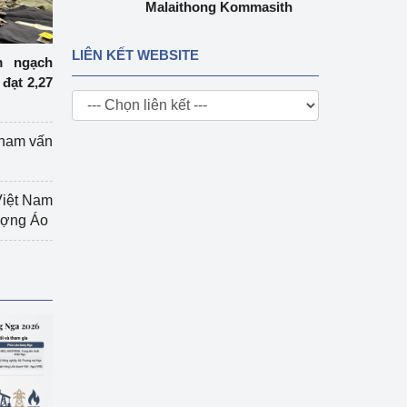
Malaithong Kommasith
LIÊN KẾT WEBSITE
m ngạch
đạt 2,27
tham vấn
Việt Nam
hượng Áo