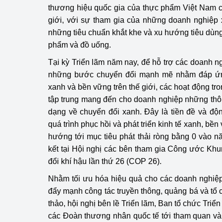
thương hiệu quốc gia của thực phẩm Việt Nam c
giới, với sự tham gia của những doanh nghiệp
những tiêu chuẩn khắt khe và xu hướng tiêu dùng 
phẩm và đồ uống.
Tại kỳ Triển lãm năm nay, để hỗ trợ các doanh 
những bước chuyển đổi mạnh mẽ nhằm đáp ứng
xanh và bền vững trên thế giới, các hoạt động tr
tập trung mang đến cho doanh nghiệp những thôn
dạng về chuyển đổi xanh. Đây là tiền đề và độ
quá trình phục hồi và phát triển kinh tế xanh, bề
hướng tới mục tiêu phát thải ròng bằng 0 vào
kết tại Hội nghị các bên tham gia Công ước Kh
đổi khí hậu lần thứ 26 (COP 26).
Nhằm tối ưu hóa hiệu quả cho các doanh nghiệp
đẩy mạnh công tác truyền thông, quảng bá và tổ 
thảo, hội nghị bên lề Triển lãm, Ban tổ chức Triển
các Đoàn thương nhân quốc tế tới tham quan và g