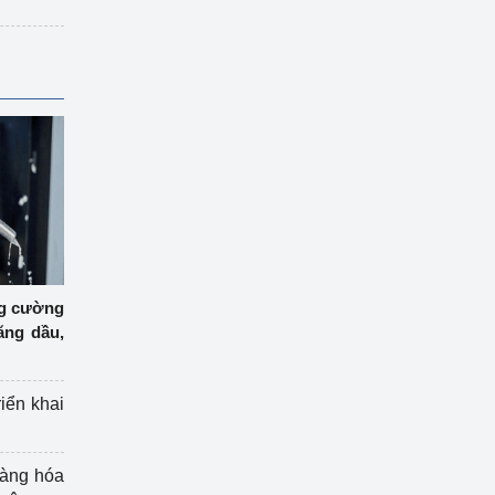
ng cường
ăng dầu,
riển khai
hàng hóa