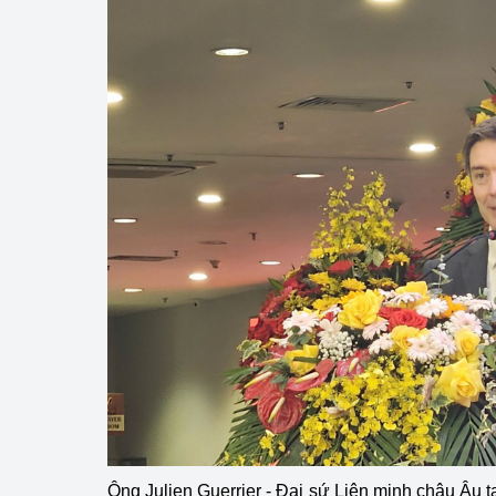
Ông Julien Guerrier - Đại sứ Liên minh châu Âu t