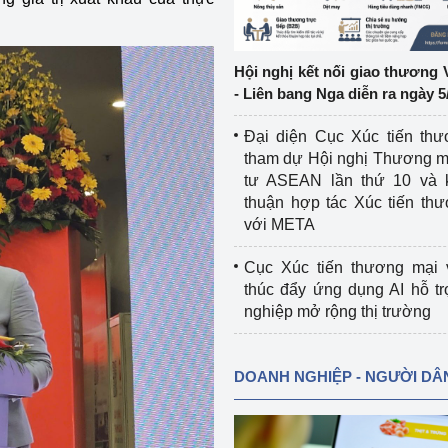
ệp
Công nghiệp nền tảng
Hội nghị kết nối giao thương 
ng
Chính sách
- Liên bang Nga diễn ra ngày 5
Sản xuất công nghiệp
Đại diện Cục Xúc tiến th
tham dự Hội nghị Thương m
tư ASEAN lần thứ 10 và 
thuận hợp tác Xúc tiến th
với META
Cục Xúc tiến thương mại 
thúc đẩy ứng dụng AI hỗ t
nghiệp mở rộng thị trường
DOANH NGHIỆP - NGƯỜI DÂ