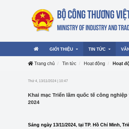
GIỚI THIỆU
TIN TỨC
VĂ
Trang chủ
Tin tức
Hoạt động
Hoạt đ
Lãnh đạo Bộ
Hoạt động
Văn 
Thứ 4, 13/11/2024
|
10:47
Chức năng nhiệm vụ
Giải thưởng Công n
Văn 
Khai mạc Triển lãm quốc tế công nghiệp
mại, Dịch vụ Việt N
Cơ cấu tổ chức
Văn 
2024
Công Thương 57
Hoạt động của Bộ t
Sáng ngày 13/11/2024, tại TP. Hồ Chí Minh, T