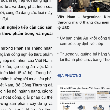
 doanh nghiệp với hàng nghìn
Cơ sở sản xuất, sửa chữa chai chứa 
 lực và đang phát triển của
LPG
i, cùng đa dạng các loại máy
 và đổi mới sáng 
Việt Nam - Argentina: Ki
 đại.
Tổ chức huấn luyện, bồi dưỡng 
thương mại 6 tháng đầu năm 
nghiệp vụ kiểm định kỹ thuật an toàn 
anh nghiệp tiếp cận các sản
tỷ USD
lao động
g thực phẩm trong và ngoài
Ủy ban châu Âu khởi động 
Video bảo vệ môi trường
xem xét quy định về thép
g Thương Phan Thị Thắng nhấn
tưởng của Đảng
Album ảnh bảo vệ môi trường
Thương vụ quảng bá hàng 
, ngành công nghiệp thực phẩm
tại thành phố Linz, bang T
ghiệp mũi nhọn của Việt Nam,
ời dân
Văn bản về môi trường
t khẩu, tạo công ăn việc làm,
iển kinh tế xã hội. Trong bối
Đọc báo giúp bạn
Khu vực miền Bắc
ĐỊA PHƯƠNG
 nhằm hướng tới mục tiêu phát
ài
Khu vực miền Trung
Hiệp định EVFTA
Việt Nam, Bộ Công Thương đã
c hiệp hội ngành hàng, các tổ
ớc
Khu vực miền Nam
Thị trường châu Á – châu Phi
 hoạt động, giải pháp cụ thể
t lượng sản phẩm, xây dựng và
đưa nghị quyết 
Thị trường châu Âu – châu Mỹ
g giá trị xuất khẩu của thực
g vào cuộc sống