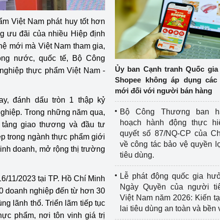
ẩm Việt Nam phát huy tốt hơn
ng ưu đãi của nhiều Hiệp định
̣ mới mà Việt Nam tham gia,
ong nước, quốc tế, Bộ Công
Ủy ban Cạnh tranh Quốc gia
ng nghiệp thực phẩm Việt Nam -
Shopee không áp dụng các 
mới đối với người bán hàng
y, đánh dấu tròn 1 thập kỷ
Bộ Công Thương ban h
iệp. Trong những năm qua,
hoạch hành động thực hi
ảng giao thương và đầu tư
quyết số 87/NQ-CP của Ch
ệp trong ngành thực phẩm giới
về công tác bảo vệ quyền l
inh doanh, mở rộng thị trường
tiêu dùng.
Lễ phát động quốc gia hư
11/2023 tại TP. Hồ Chí Minh
Ngày Quyền của người ti
400 doanh nghiệp đến từ hơn 30
Việt Nam năm 2026: Kiến t
g lãnh thổ. Triển lãm tiếp tục
lai tiêu dùng an toàn và bền
ực phẩm, nơi tôn vinh giá trị