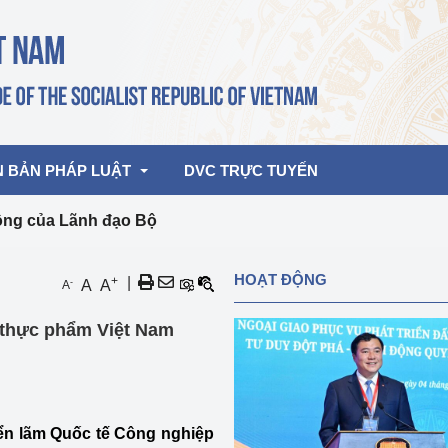
N BẢN PHÁP LUẬT
DVC TRỰC TUYẾN
ộng của Lãnh đạo Bộ
bản pháp quy
Hoạt động của lãnh đạo Đảng, Nhà 
HOẠT ĐỘNG
+
|
-
A
A
A
nước
ghiệp, Thương 
bản điều hành
 thực phẩm Việt Nam
am 2026
Hoạt động của Lãnh đạo Bộ
bản hợp nhất
Hoạt động của các đơn vị
rưởng
riển lãm Quốc tế Công nghiệp