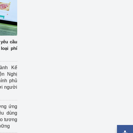
 yêu cầu
loại phí
ành Kế
ện Nghị
ính phủ
ợi người
ởng ứng
êu dùng
ạo tương
 vững