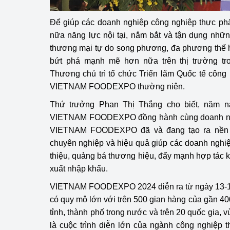
Để giúp các doanh nghiệp công nghiệp thực ph
nữa năng lực nội tại, nắm bắt và tận dụng nhữ
thương mại tự do song phương, đa phương thế hê
bứt phá mạnh mẽ hơn nữa trên thị trường tr
Thương chủ trì tổ chức Triển lãm Quốc tế cô
VIETNAM FOODEXPO thường niên.
Thứ trưởng Phan Thị Thắng cho biết, năm na
VIETNAM FOODEXPO đồng hành cùng doanh ngh
VIETNAM FOODEXPO đã và đang tạo ra nền t
chuyên nghiệp và hiệu quả giúp các doanh nghi
thiệu, quảng bá thương hiệu, đẩy mạnh hợp tác k
xuất nhập khẩu.
VIETNAM FOODEXPO 2024 diễn ra từ ngày 13-16/
có quy mô lớn với trên 500 gian hàng của gần 
tỉnh, thành phố trong nước và trên 20 quốc gia, vùn
là cuộc trình diễn lớn của ngành công nghiệp th