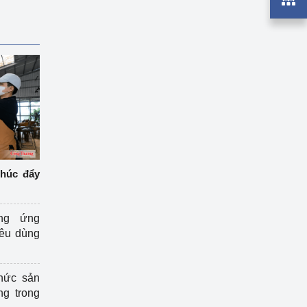
thúc đẩy
ng ứng
iêu dùng
hức sản
ng trong