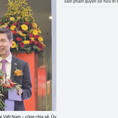
xâm phạm quyền sở hữu trí 
ại Việt Nam – cũng chia sẻ, Ủy