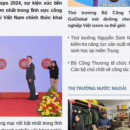
po 2024, sự kiện xúc tiến
 luận
Họp báo
n nhất trong lĩnh vực công
Thứ trưởng Bộ Công T
Thông cáo báo chí
i Việt Nam chính thức khai
GoGlobal mở đường cho
nghiệp Việt vươn ra thế giới
Điểm báo
Thứ trưởng Nguyễn Sinh N
Nông Lâm Thủy sản
kiểm tra năng lực sản xuất n
sinh học tại miền Trung
n lực
Bộ Công Thương tổ chức H
Cán bộ chủ chốt về công tác
Tổ chức kiểm định kỹ thuật an toàn lao 
động thuộc thẩm quyền quản lý của 
THỊ TRƯỜNG NƯỚC NGOÀI
g Thương
Bộ Công Thương
Công Thương
Tổ chức được cấp GCN đăng ký, hoạt 
động kiểm định thiết bị, dụng cụ điện 
làm việc ở môi trường không có nguy 
hiểm khí, bụi nổ
ng mại nổi bật nhất trong lĩnh
tiết kiệm và 
Hiệu quả năng lượng