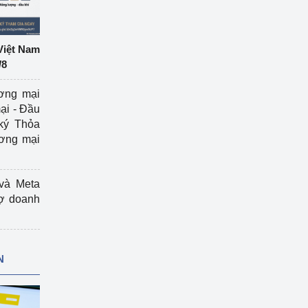
Việt Nam
/8
ương mại
ại - Đầu
ký Thỏa
ương mại
và Meta
rợ doanh
N