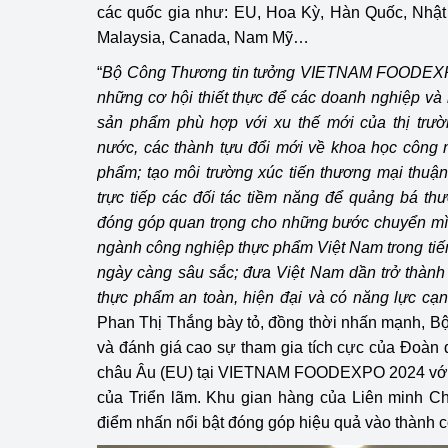
các quốc gia như: EU, Hoa Kỳ, Hàn Quốc, Nhật
Malaysia, Canada, Nam Mỹ…
“
Bộ Công Thương tin tưởng VIETNAM FOODEXPO
những cơ hội thiết thực để các doanh nghiệp và
sản phẩm phù hợp với xu thế mới của thị trườ
nước, các thành tựu đổi mới về khoa học công 
phẩm; tạo môi trường xúc tiến thương mại thuận 
trực tiếp các đối tác tiềm năng để quảng bá thư
đóng góp quan trọng cho những bước chuyển m
ngành công nghiệp thực phẩm Việt Nam trong tiến 
ngày càng sâu sắc; đưa Việt Nam dần trở thành
thực phẩm an toàn, hiện đại và có năng lực cạn
Phan Thị Thắng bày tỏ, đồng thời nhấn mạnh, 
và đánh giá cao sự tham gia tích cực của Đoàn
châu Âu (EU) tại VIETNAM FOODEXPO 2024 với v
của Triển lãm. Khu gian hàng của Liên minh C
điểm nhấn nổi bật đóng góp hiệu quả vào thành c