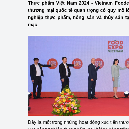
Thực phẩm Việt Nam 2024 - Vietnam Foodex
Công Thương - Công
thương mại quốc tế quan trọng có quy mô lớ
Chuyển đổi số
nghiệp thực phẩm, nông sản và thủy sản tạ
mạc.
Lịch sử phát triển
Bản tin Thị trường 
Phát triển nguồn nhâ
Phát triển bền vững
Tổ chức kiểm định
Văn hóa ngành Côn
Tái cơ cấu ngành 
Quản lý thị trường
Đây là một trong những hoạt động xúc tiến thươ
Sử dụng năng lượng 