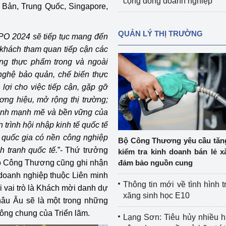
cộng đồng doanh nghiệp
 Bản, Trung Quốc, Singapore,
QUẢN LÝ THỊ TRƯỜNG
 2024 sẽ tiếp tục mang đến
 khách tham quan tiếp cận các
ng thực phẩm trong và ngoài
nghệ bảo quản, chế biến thực
lợi cho việc tiếp cận, gặp gỡ
ơng hiệu, mở rộng thị trường;
ình mạnh mẽ và bền vững của
trình hội nhập kinh tế quốc tế
 quốc gia có nền công nghiệp
Bộ Công Thương yêu cầu tă
h tranh quốc tế.
”- Thứ trưởng
kiểm tra kinh doanh bán lẻ x
đảm bảo nguồn cung
Bộ Công Thương cũng ghi nhận
 doanh nghiệp thuộc Liên minh
Thông tin mới về tình hình t
ai trò là Khách mời danh dự
xăng sinh học E10
hâu Âu sẽ là một trong những
ông chung của Triển lãm.
Lạng Sơn: Tiêu hủy nhiều 