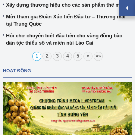
tổ chức Triển lãm hàng đầu khu vực theo tiêu chuẩn
Xây dựng thương hiệu cho các sản phẩm thế mạnh
quốc tế trong lĩnh vực dệt may tại Việt Nam - VIATT
2024
Mời tham gia Đoàn Xúc tiến Đầu tư – Thương mại
tại Trung Quốc
Hội chợ chuyên biệt đầu tiên cho vùng đồng bào
dân tộc thiểu số và miền núi Lào Cai
1
2
3
4
5
»
»»
HOẠT ĐỘNG