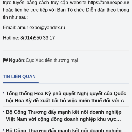
trực tuyến bằng cách truy cập website https://amurexpo.ru/
hoặc liên hệ trực tiếp với Ban Tổ chức Diễn đàn theo thông
tin như sau:
Email: amur-expo@yandex.ru
Hotline: 8(914)550 33 17
Nguồn:
Cục Xúc tiến thương mại
TIN LIÊN QUAN
Tổng thống Hoa Kỳ phủ quyết Nghị quyết của Quốc
hội Hoa Kỳ đề xuất bãi bỏ việc miễn thuế đối với các
tấm pin mặt trời nhập khẩu từ Ma-lai-xi-a, Cam-pu-
Bộ Công Thương đẩy mạnh kết nối doanh nghiệp
chia, Thái Lan và Việt Nam
Việt Nam với cộng đồng doanh nghiệp khu vực
Portland, bang Oregon, Hoa Kỳ
Bộ Công Thương đẩy mạnh kết nối doanh nghiệp