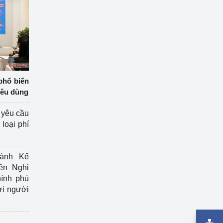
phổ biến
iêu dùng
 yêu cầu
loại phí
ành Kế
ện Nghị
ính phủ
ợi người