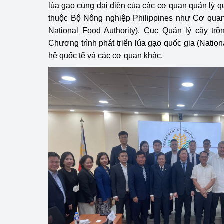
lúa gạo cùng đại diện của các cơ quan quản lý qu
hiệu quả
thuộc Bộ Nông nghiệp Philippines như Cơ quan
Khoa học, công nghệ
National Food Authority), Cục Quản lý cây trồn
tạo
Chương trình phát triển lúa gạo quốc gia (Nati
hệ quốc tế và các cơ quan khác.
Thông báo
Bảo vệ môi trường
Bảo vệ nền tảng tư 
Doanh nghiệp - Ngư
Xúc tiến thương mại
Thị trường nước ngo
Thị trường trong nư
Ngành Công Thương 
Đại hội XIV của Đản