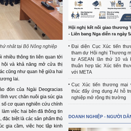
ệp
Công nghiệp nền tảng
ng
Chính sách
Hội nghị kết nối giao thương 
- Liên bang Nga diễn ra ngày 5
Sản xuất công nghiệp
thứ nhât tại Bộ Nông nghiệp
Đại diện Cục Xúc tiến th
tham dự Hội nghị Thương m
i nhiều thông tin liên quan tới
tư ASEAN lần thứ 10 và 
ơ hội và khả năng mở cửa thị
thuận hợp tác Xúc tiến th
hác cũng như quan hệ giữa hai
với META
tương lai.
Cục Xúc tiến thương mại 
hào đón của Ngài Deogracias
thúc đẩy ứng dụng AI hỗ t
lĩnh vực chăn nuôi gia súc gia
nghiệp mở rộng thị trường
t số cơ quan nghiên cứu chính
 làm việc hai bên đã thông tin
DOANH NGHIỆP - NGƯỜI DÂ
, đặc biệt là các sản phẩm thủ
úc gia cầm, việc học tập kinh