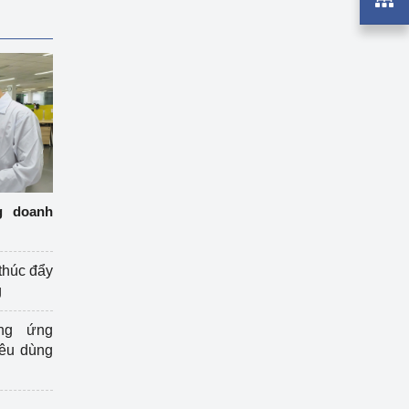
g doanh
thúc đẩy
g
ng ứng
iêu dùng