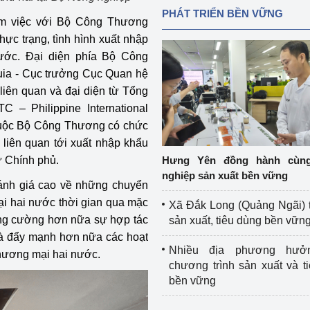
PHÁT TRIỂN BỀN VỮNG
àm việc với Bộ Công Thương
thực trạng, tình hình xuất nhập
ước. Đại diện phía Bộ Công
uia - Cục trưởng Cục Quan hệ
liên quan và đại diện từ Tổng
 – Philippine International
thuộc Bộ Công Thương có chức
 liên quan tới xuất nhập khẩu
ừ Chính phủ.
Hưng Yên đồng hành cùn
nghiệp sản xuất bền vững
đánh giá cao về những chuyển
ại hai nước thời gian qua mặc
Xã Đắk Long (Quảng Ngãi) 
tăng cường hơn nữa sự hợp tác
sản xuất, tiêu dùng bền vữn
và đẩy mạnh hơn nữa các hoạt
Nhiều địa phương hưở
thương mại hai nước.
chương trình sản xuất và t
bền vững