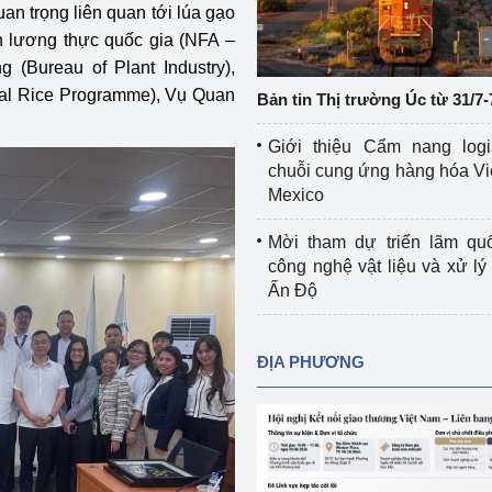
an trọng liên quan tới lúa gạo
Cơ sở sản xuất, sửa chữa chai chứa 
 lương thực quốc gia (NFA –
LPG
 và đổi mới sáng 
g (Bureau of Plant Industry),
Tổ chức huấn luyện, bồi dưỡng 
onal Rice Programme), Vụ Quan
Bản tin Thị trường Úc từ 31/7-
nghiệp vụ kiểm định kỹ thuật an toàn 
lao động
Giới thiệu Cẩm nang logi
chuỗi cung ứng hàng hóa Vi
Video bảo vệ môi trường
Mexico
tưởng của Đảng
Album ảnh bảo vệ môi trường
Mời tham dự triển lãm qu
công nghệ vật liệu và xử lý 
ời dân
Văn bản về môi trường
Ấn Độ
Đọc báo giúp bạn
Khu vực miền Bắc
ĐỊA PHƯƠNG
ài
Khu vực miền Trung
Hiệp định EVFTA
ớc
Khu vực miền Nam
Thị trường châu Á – châu Phi
đưa nghị quyết 
Thị trường châu Âu – châu Mỹ
g vào cuộc sống