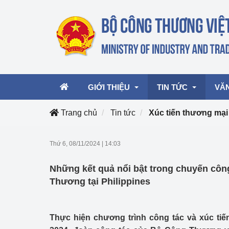
GIỚI THIỆU
TIN TỨC
VĂ
Trang chủ
Tin tức
Xúc tiến thương mại
Lãnh đạo Bộ
Hoạt động
Văn 
Thứ 6, 08/11/2024
|
14:03
Chức năng nhiệm vụ
Giải thưởng Công n
Văn 
Những kết quả nổi bật trong chuyến côn
mại, Dịch vụ Việt N
Cơ cấu tổ chức
Văn 
Thương tại Philippines
Công Thương 57
Hoạt động của Bộ t
Thực hiện chương trình công tác và xúc ti