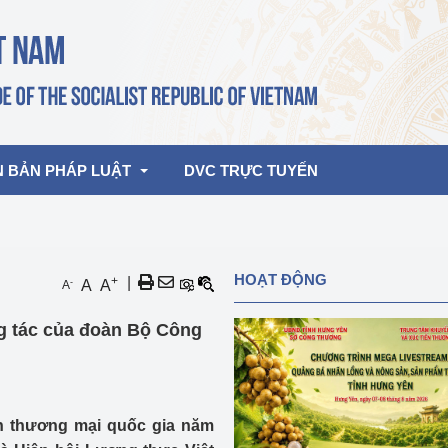
N BẢN PHÁP LUẬT
DVC TRỰC TUYẾN
bản pháp quy
Hoạt động của lãnh đạo Đảng, Nhà 
HOẠT ĐỘNG
+
|
-
A
A
A
nước
ghiệp, Thương 
bản điều hành
g tác của đoàn Bộ Công
am 2026
Hoạt động của Lãnh đạo Bộ
bản hợp nhất
Hoạt động của các đơn vị
rưởng
ến thương mại quốc gia năm