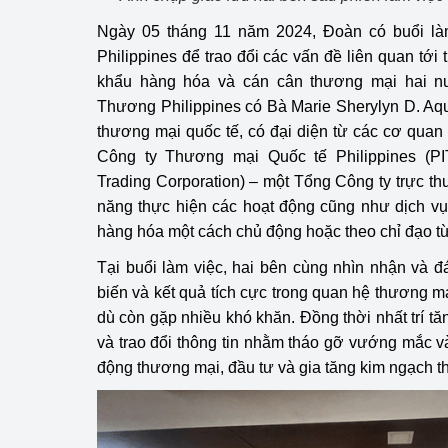
Ngày 05 tháng 11 năm 2024, Đoàn có buổi l
Philippines để trao đổi các vấn đề liên quan tới 
khẩu hàng hóa và cán cân thương mại hai n
Thương Philippines có Bà Marie Sherylyn D. Aq
thương mại quốc tế, có đại diện từ các cơ quan 
Công ty Thương mại Quốc tế Philippines (PITC
Trading Corporation) – một Tổng Công ty trực 
năng thực hiện các hoạt động cũng như dịch vụ
hàng hóa một cách chủ động hoặc theo chỉ đạo t
Tại buổi làm việc, hai bên cùng nhìn nhận và 
biến và kết quả tích cực trong quan hệ thương m
dù còn gặp nhiều khó khăn. Đồng thời nhất trí 
và trao đổi thông tin nhằm tháo gỡ vướng mắc 
động thương mại, đầu tư và gia tăng kim ngạch 