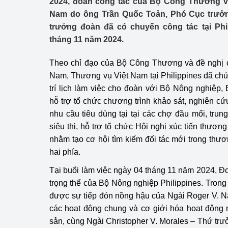
2024, đoàn công tác của Bộ Công Thương và
Công Thương - Công
Nam do ông Trần Quốc Toản, Phó Cục trưở
trưởng đoàn đã có chuyến công tác tại Phi
Chuyển đổi số
tháng 11 năm 2024.
Lịch sử phát triển
Theo chỉ đạo của Bộ Công Thương và đề nghị c
Bản tin Thị trường 
Nam, Thương vụ Việt Nam tại Philippines đã chủ 
trí lịch làm việc cho đoàn với Bộ Nông nghiệp
Phát triển nguồn nhâ
hỗ trợ tổ chức chương trình khảo sát, nghiên cứu
nhu cầu tiêu dùng tại tại các chợ đầu mối, tru
Phát triển bền vững
siêu thị, hỗ trợ tổ chức Hội nghị xúc tiến thươn
Tổ chức kiểm định
nhằm tạo cơ hội tìm kiếm đối tác mới trong th
hai phía.
Văn hóa ngành Côn
Tại buổi làm việc ngày 04 tháng 11 năm 2024, Đ
Tái cơ cấu ngành 
trọng thể của Bộ Nông nghiệp Philippines. Trong
được sự tiếp đón nồng hậu của Ngài Roger V. N
Quản lý thị trường
các hoạt động chung và cơ giới hóa hoạt động 
sản, cùng Ngài Christopher V. Morales – Thứ trư
Sử dụng năng lượng 