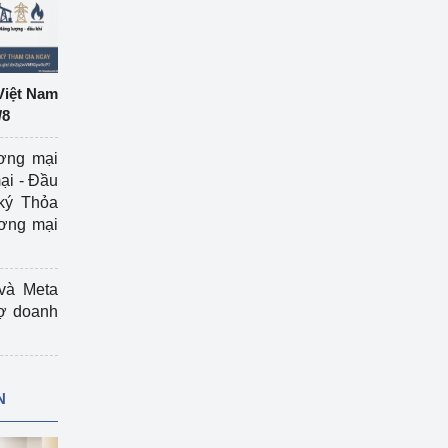
Việt Nam
/8
ương mại
ại - Đầu
ký Thỏa
ương mại
và Meta
rợ doanh
N