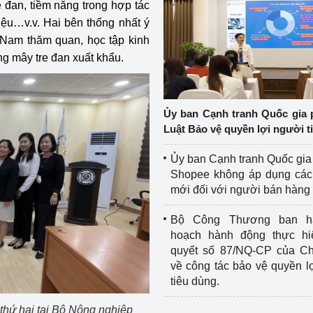
 đan, tiềm năng trong hợp tác
liệu…v.v. Hai bên thống nhất ý
 Nam thăm quan, học tập kinh
ng mây tre đan xuất khẩu.
Ủy ban Cạnh tranh Quốc gia 
Luật Bảo vệ quyền lợi người t
Ủy ban Cạnh tranh Quốc gia
Shopee không áp dụng các 
mới đối với người bán hàng
Bộ Công Thương ban h
hoạch hành động thực hi
quyết số 87/NQ-CP của Ch
về công tác bảo vệ quyền l
tiêu dùng.
 thứ hai tại Bộ Nông nghiệp