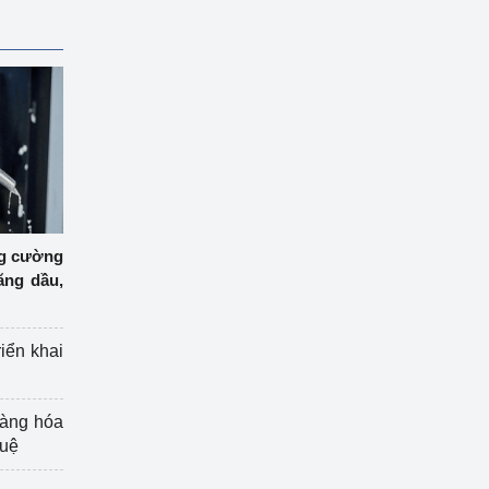
ng cường
ăng dầu,
riển khai
hàng hóa
tuệ