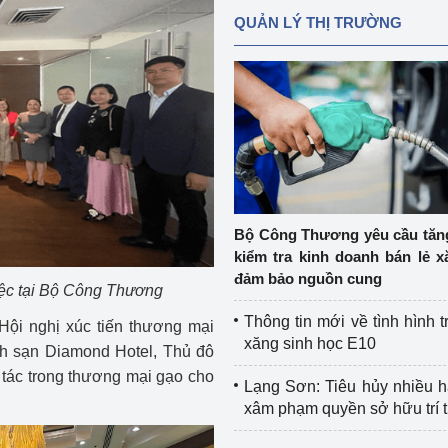
QUẢN LÝ THỊ TRƯỜNG
Bộ Công Thương yêu cầu tă
kiểm tra kinh doanh bán lẻ x
đảm bảo nguồn cung
iệc tại Bộ Công Thương
Thông tin mới về tình hình t
Hội nghị xúc tiến thương mại
xăng sinh học E10
ch sạn Diamond Hotel, Thủ đô
i tác trong thương mại gạo cho
Lạng Sơn: Tiêu hủy nhiều 
xâm phạm quyền sở hữu trí 