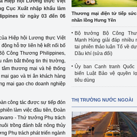
 Hiệp hội Lương thực Việt
 luận
Họp báo
ng Cục Xuất nhập khẩu làm
Thương mại điện tử tiếp sức 
lippines từ ngày 03 đến 06
Thông cáo báo chí
nhãn lồng Hưng Yên
Điểm báo
Bộ trưởng Bộ Công Th
ủa Hiệp hội Lương thực Việt
Mạnh Hùng giải đáp nhiều 
Nông Lâm Thủy sản
động hỗ trợ liên hệ kết nối bố
tại phiên thảo luận Tổ về dự 
, Bộ Công Thương Philippines,
Dầu khí (sửa đổi)
n lực
 nắm bắt thông tin thị trường,
Ủy ban Cạnh tranh Quốc 
ng tâm thương mại và hệ thống
biến Luật Bảo vệ quyền l
g mại gạo và tri ân khách hàng
tiêu dùng
Tổ chức kiểm định kỹ thuật an toàn lao 
ương mại gạo cho doanh nghiệp
động thuộc thẩm quyền quản lý của 
g Thương
Bộ Công Thương
THỊ TRƯỜNG NƯỚC NGOÀI
oàn công tác được sự tiếp đón
Công Thương
Tổ chức được cấp GCN đăng ký, hoạt 
 phiên làm việc đầu tiên, Đoàn
động kiểm định thiết bị, dụng cụ điện 
avarro - Thứ trưởng Phụ trách
làm việc ở môi trường không có nguy 
nuôi trồng đánh bắt nông thủy
hiểm khí, bụi nổ
ởng Phụ trách phát triển ngành
tiết kiệm và 
Hiệu quả năng lượng