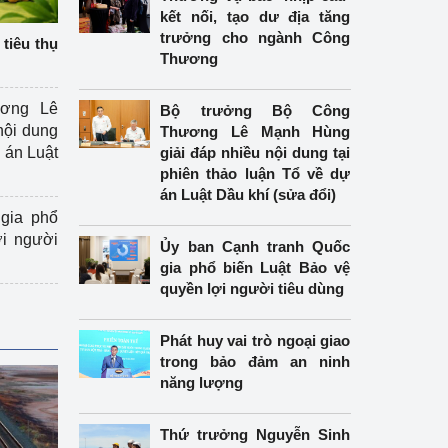
kết nối, tạo dư địa tăng
trưởng cho ngành Công
tiêu thụ
Thương
ương Lê
Bộ trưởng Bộ Công
nội dung
Thương Lê Mạnh Hùng
án Luật
giải đáp nhiều nội dung tại
phiên thảo luận Tổ về dự
án Luật Dầu khí (sửa đổi)
gia phổ
ợi người
Ủy ban Cạnh tranh Quốc
gia phổ biến Luật Bảo vệ
quyền lợi người tiêu dùng
Phát huy vai trò ngoại giao
trong bảo đảm an ninh
năng lượng
Thứ trưởng Nguyễn Sinh