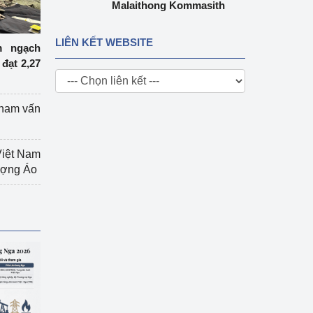
Malaithong Kommasith
LIÊN KẾT WEBSITE
m ngạch
đạt 2,27
tham vấn
Việt Nam
hượng Áo