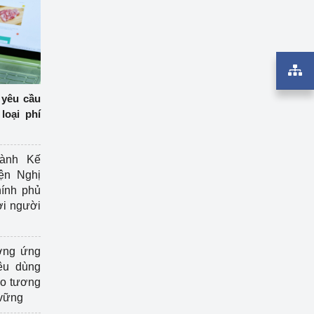
 yêu cầu
loại phí
ành Kế
ện Nghị
ính phủ
ợi người
ởng ứng
êu dùng
ạo tương
 vững