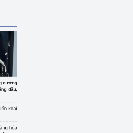
ng cường
ăng dầu,
riển khai
hàng hóa