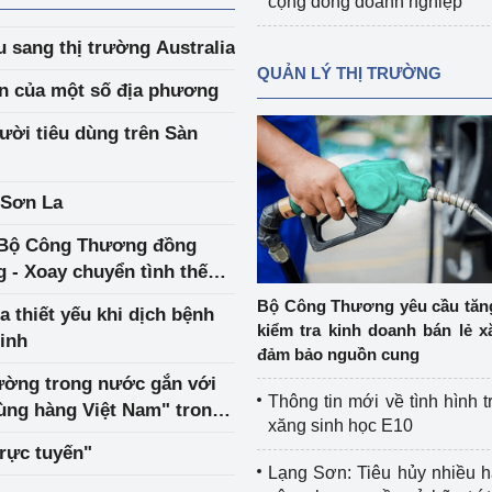
cộng đồng doanh nghiệp
u sang thị trường Australia
QUẢN LÝ THỊ TRƯỜNG
ản của một số địa phương
gười tiêu dùng trên Sàn
 Sơn La
a Bộ Công Thương đồng
 - Xoay chuyển tình thế
id-19
Bộ Công Thương yêu cầu tă
 thiết yếu khi dịch bệnh
kiểm tra kinh doanh bán lẻ x
Minh
đảm bảo nguồn cung
trường trong nước gắn với
Thông tin mới về tình hình t
ùng hàng Việt Nam" trong
xăng sinh học E10
trực tuyến"
Lạng Sơn: Tiêu hủy nhiều 