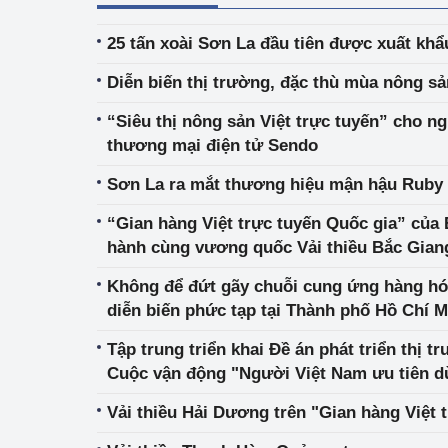
25 tấn xoài Sơn La đầu tiên được xuất khẩ
Diễn biến thị trường, đặc thù mùa nông s
“Siêu thị nông sản Việt trực tuyến” cho n
thương mại điện tử Sendo
Sơn La ra mắt thương hiệu mận hậu Ruby
“Gian hàng Việt trực tuyến Quốc gia” củ
hành cùng vương quốc Vải thiều Bắc Giang
tiêu thụ nông sản tới vụ giữa tâm dịch Cov
Không để đứt gãy chuỗi cung ứng hàng hóa
diễn biến phức tạp tại Thành phố Hồ Chí 
Tập trung triển khai Đề án phát triển thị 
Cuộc vận động "Người Việt Nam ưu tiên d
tình hình mới
Vải thiều Hải Dương trên "Gian hàng Việt 