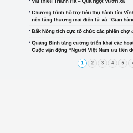
Vải thiều Thanh Hà – Quả ngọt vươn xa
Chương trình hỗ trợ tiêu thụ hành tím Vĩ
nền tảng thương mại điện tử và “Gian hàng
Đắk Nông tích cực tổ chức các phiên chợ 
Quảng Bình tăng cường triển khai các hoạ
Cuộc vận động “Người Việt Nam ưu tiên 
2021
1
2
3
4
5