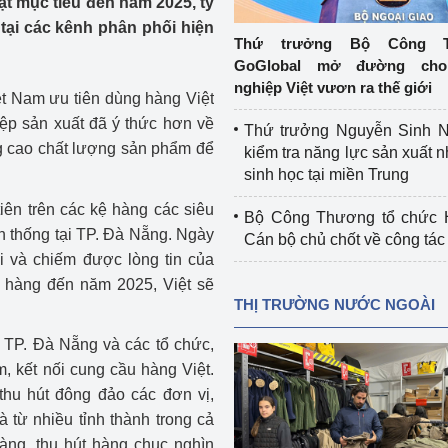
ặt mục tiêu đến năm 2025, tỷ
 luận
Họp báo
tại các kênh phân phối hiện
Thứ trưởng Bộ Công T
Thông cáo báo chí
GoGlobal mở đường cho
nghiệp Việt vươn ra thế giới
ệt Nam ưu tiên dùng hàng Việt
Điểm báo
ệp sản xuất đã ý thức hơn về
Thứ trưởng Nguyễn Sinh N
Nông Lâm Thủy sản
âng cao chất lượng sản phẩm để
kiểm tra năng lực sản xuất n
sinh học tại miền Trung
n lực
iên trên các kệ hàng các siêu
Bộ Công Thương tổ chức H
ền thống tại TP. Đà Nẵng. Ngày
Cán bộ chủ chốt về công tác
i và chiếm được lòng tin của
Tổ chức kiểm định kỹ thuật an toàn lao 
 hàng đến năm 2025, Việt sẽ
động thuộc thẩm quyền quản lý của 
THỊ TRƯỜNG NƯỚC NGOÀI
g Thương
Bộ Công Thương
TP. Đà Nẵng và các tổ chức,
Công Thương
Tổ chức được cấp GCN đăng ký, hoạt 
m, kết nối cung cầu hàng Việt.
động kiểm định thiết bị, dụng cụ điện 
thu hút đông đảo các đơn vị,
làm việc ở môi trường không có nguy 
 từ nhiều tỉnh thành trong cả
hiểm khí, bụi nổ
tiết kiệm và 
Hiệu quả năng lượng
àng, thu hút hàng chục nghìn