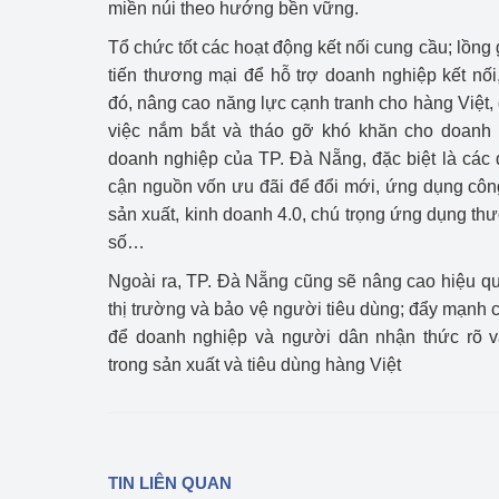
miền núi theo hướng bền vững.
Tổ chức tốt các hoạt động kết nối cung cầu; lồng
tiến thương mại để hỗ trợ doanh nghiệp kết nối,
đó, nâng cao năng lực cạnh tranh cho hàng Việt,
việc nắm bắt và tháo gỡ khó khăn cho doanh n
doanh nghiệp của TP. Đà Nẵng, đặc biệt là các
cận nguồn vốn ưu đãi để đổi mới, ứng dụng côn
sản xuất, kinh doanh 4.0, chú trọng ứng dụng th
số…
Ngoài ra, TP. Đà Nẵng cũng sẽ nâng cao hiệu quả
thị trường và bảo vệ người tiêu dùng; đẩy mạnh cô
để doanh nghiệp và người dân nhận thức rõ vai
trong sản xuất và tiêu dùng hàng Việt
TIN LIÊN QUAN