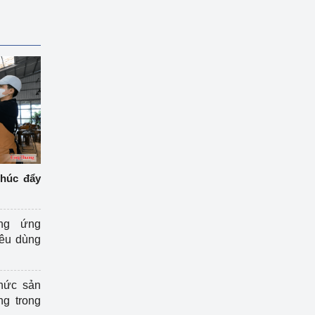
thúc đẩy
ng ứng
iêu dùng
hức sản
ng trong