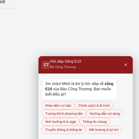
tuệ
Hỏi đáp Xăng E10
×
CT
Bộ Công Thương
Xin chào! Mình là trợ lý hỏi–đáp về
xăng
E10
của Báo Công Thương. Bạn muốn
biết điều gì?
Khái niệm cơ bản
Chính sách & lộ trình
Tương thích phương tiện
Hướng dẫn sử dụng
Ảnh hưởng & lo ngại
Thông tin chung
Truyền thông & thông tin
Môi trường & lợi ích