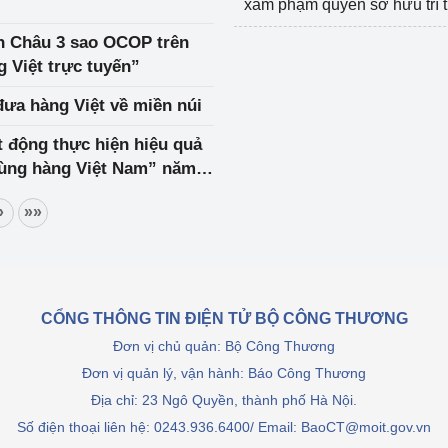
xâm phạm quyền sở hữu trí 
nh Châu 3 sao OCOP trên
 Việt trực tuyến”
đưa hàng Việt về miền núi
t động thực hiện hiệu quả
dùng hàng Việt Nam” năm
»
»»
CỔNG THÔNG TIN ĐIỆN TỬ BỘ CÔNG THƯƠNG
Đơn vị chủ quản: Bộ Công Thương
Đơn vị quản lý, vận hành: Báo Công Thương
Địa chỉ: 23 Ngô Quyền, thành phố Hà Nội.
Số điện thoại liên hệ: 0243.936.6400/ Email: BaoCT@moit.gov.vn