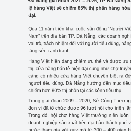
Đà Nẵng giai đoạn 2021 – 2025, TP. Đà Nẵng đ
Công Thương - Công
lệ hàng Việt sẽ chiếm 85% thị phần hàng hóa 
đại.
Chuyển đổi số
Qua 11 năm triển khai cuộc vận động “Người Vi
Lịch sử phát triển
Nam” trên địa bàn TP. Đà Nẵng, các doanh nghi
Bản tin Thị trường 
vai trò, trách nhiệm đối với người tiêu dùng, n
tăng sức cạnh tranh.
Phát triển nguồn nhâ
Hàng Việt hiện đang chiếm ưu thế và được ưu t
Phát triển bền vững
thị, cửa hàng bán lẻ hiện đại cũng như chợ truy
càng có nhiều cửa hàng Việt chuyên biệt ra đờ
Tổ chức kiểm định
người tiêu dùng. Đà Nẵng hướng đến mục tiêu
chiếm hơn 80% thị phần tại các kênh tiêu thụ.
Văn hóa ngành Côn
Trong giai đoạn 2009 – 2020, Sở Công Thương 
Tái cơ cấu ngành 
đơn vị đã tổ chức được 96 lượt hội chợ triển lã
Trong đó, hội chợ hàng Việt thường niên luôn 
Quản lý thị trường
doanh nghiệp sản xuất trên địa bàn thành phố và
Sử dụng năng lượng 
nước tham gia với quy mô từ 300 – 400 gian h