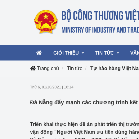
GIỚI THIỆU
TIN TỨC
VĂ
Trang chủ
Tin tức
Tự hào hàng Việt N
Lãnh đạo Bộ
Hoạt động
Văn 
Thứ 6, 01/10/2021
|
16:14
Chức năng nhiệm vụ
Giải thưởng Công n
Văn 
Đà Nẵng đẩy mạnh các chương trình kết 
mại, Dịch vụ Việt N
Cơ cấu tổ chức
Văn 
Công Thương 57
Triển khai thực hiện đề án phát triển thị tr
Hoạt động của Bộ t
vận động “Người Việt Nam ưu tiên dùng hàng