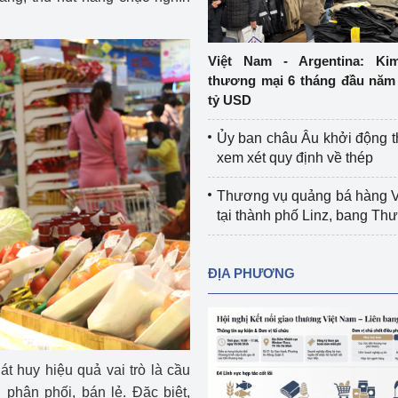
Cơ sở sản xuất, sửa chữa chai chứa 
LPG
 và đổi mới sáng 
Việt Nam - Argentina: Ki
Tổ chức huấn luyện, bồi dưỡng 
thương mại 6 tháng đầu năm 
nghiệp vụ kiểm định kỹ thuật an toàn 
tỷ USD
lao động
Ủy ban châu Âu khởi động 
Video bảo vệ môi trường
xem xét quy định về thép
tưởng của Đảng
Album ảnh bảo vệ môi trường
Thương vụ quảng bá hàng 
tại thành phố Linz, bang T
ời dân
Văn bản về môi trường
Đọc báo giúp bạn
Khu vực miền Bắc
ĐỊA PHƯƠNG
ài
Khu vực miền Trung
Hiệp định EVFTA
ớc
Khu vực miền Nam
Thị trường châu Á – châu Phi
t huy hiệu quả vai trò là cầu
đưa nghị quyết 
Thị trường châu Âu – châu Mỹ
 phân phối, bán lẻ. Đặc biệt,
g vào cuộc sống