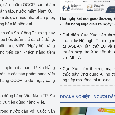
ểu, sản phẩm OCOP, sản phẩm
ệp
Công nghiệp nền tảng
, bánh tảo, nước mắm Nam Ô…
iếm được nhiều nhà phân phối,
Hội nghị kết nối giao thương 
ng
Chính sách
ng bán lẻ hiện đại.
- Liên bang Nga diễn ra ngày 5
trình của Sở Công Thương hay
Sản xuất công nghiệp
Đại diện Cục Xúc tiến th
ều hội, đoàn thể đã chủ động,
tham dự Hội nghị Thương m
nối hàng Việt”, “Ngày hội hàng
tư ASEAN lần thứ 10 và 
thuận hợp tác Xúc tiến th
ong tiếp cận khách hàng tiềm
với META
êu thị trên địa bàn TP. Đà Nẵng
Cục Xúc tiến thương mại 
bán lẻ các sản phẩm hàng Việt
thúc đẩy ứng dụng AI hỗ t
nghiệp mở rộng thị trường
 hàng OCOP ra đời ngày càng
n dùng hàng Việt Nam TP. Đà
DOANH NGHIỆP - NGƯỜI DÂ
 ưu tiên dùng hàng Việt.
g trong nước gắn với Cuộc vận