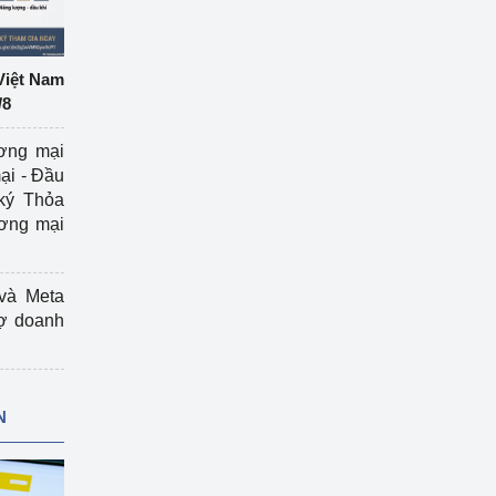
Việt Nam
/8
ương mại
ại - Đầu
ký Thỏa
ương mại
và Meta
rợ doanh
N