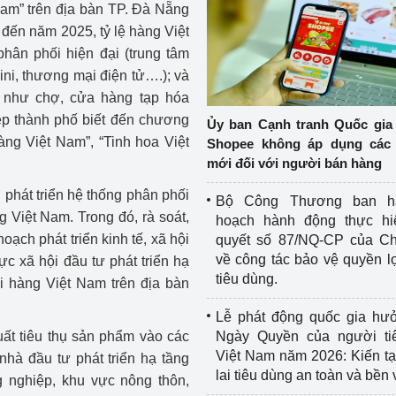
am” trên địa bàn TP. Đà Nẵng
 đến năm 2025, tỷ lệ hàng Việt
hân phối hiện đại (trung tâm
mini, thương mại điện tử….); và
g như chợ, cửa hàng tạp hóa
p thành phố biết đến chương
Ủy ban Cạnh tranh Quốc gia
àng Việt Nam”, “Tinh hoa Việt
Shopee không áp dụng các 
mới đối với người bán hàng
 phát triển hệ thống phân phối
Bộ Công Thương ban h
g Việt Nam. Trong đó, rà soát,
hoạch hành động thực hi
ạch phát triển kinh tế, xã hội
quyết số 87/NQ-CP của Ch
về công tác bảo vệ quyền l
ực xã hội đầu tư phát triển hạ
tiêu dùng.
 hàng Việt Nam trên địa bàn
Lễ phát động quốc gia hư
ất tiêu thụ sản phẩm vào các
Ngày Quyền của người ti
Việt Nam năm 2026: Kiến t
nhà đầu tư phát triển hạ tầng
lai tiêu dùng an toàn và bền
 nghiệp, khu vực nông thôn,