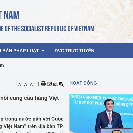
N BẢN PHÁP LUẬT
DVC TRỰC TUYẾN
am
bản pháp quy
Hoạt động của lãnh đạo Đảng, Nhà 
HOẠT ĐỘNG
+
|
-
A
A
A
nước
ghiệp, Thương 
bản điều hành
nối cung cầu hàng Việt
am 2026
Hoạt động của Lãnh đạo Bộ
bản hợp nhất
Hoạt động của các đơn vị
ường trong nước gắn với Cuộc
rưởng
 Việt Nam” trên địa bàn TP.