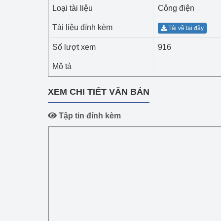
Công Thương - Công
Loại tài liệu
Công điện
Tài liệu đính kèm
Chuyển đổi số
Tải về tại đây
Số lượt xem
916
Lịch sử phát triển
Mô tả
Bản tin Thị trường 
XEM CHI TIẾT VĂN BẢN
Phát triển nguồn nhâ
Phát triển bền vững
Tập tin đính kèm
Tổ chức kiểm định
Văn hóa ngành Côn
Tái cơ cấu ngành 
Quản lý thị trường
Sử dụng năng lượng 