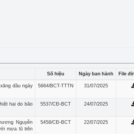
ệp
Công nghiệp nền tảng
ng
Chính sách
Sản xuất công nghiệp
Số hiệu
Ngày ban hành
File đ
 xăng dầu ngày
5664/BCT-TTTN
31/07/2025
hiệt hại do bão
5537/CĐ-BCT
24/07/2025
Thương Nguyễn
5458/CĐ-BCT
22/07/2025
ới mưa lũ trên