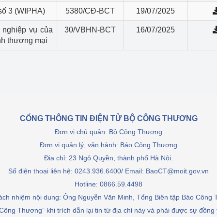
 số 3 (WIPHA)
5380/CĐ-BCT
19/07/2025
 nghiệp vụ của
30/VBHN-BCT
16/07/2025
nh thương mại
CỔNG THÔNG TIN ĐIỆN TỬ BỘ CÔNG THƯƠNG
Đơn vị chủ quản: Bộ Công Thương
Đơn vị quản lý, vận hành: Báo Công Thương
Địa chỉ: 23 Ngô Quyền, thành phố Hà Nội.
Số điện thoại liên hệ: 0243.936.6400/ Email: BaoCT@moit.gov.vn
Hotline:
0866.59.4498
rách nhiệm nội dung: Ông Nguyễn Văn Minh, Tổng Biên tập Báo Công
Công Thương” khi trích dẫn lại tin từ địa chỉ này và phải được sự đồng