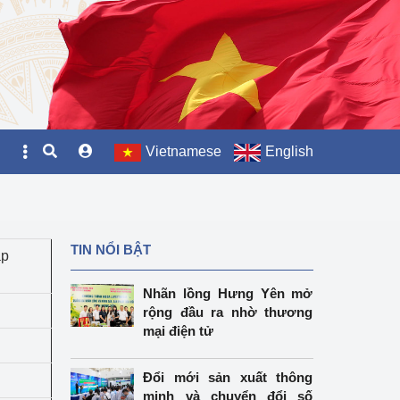
Vietnamese
English
TIN NỔI BẬT
ập
Nhãn lồng Hưng Yên mở
rộng đầu ra nhờ thương
mại điện tử
Đổi mới sản xuất thông
minh và chuyển đổi số