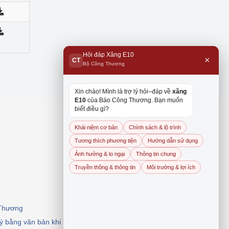
Hỏi đáp Xăng E10
×
CT
Bộ Công Thương
Xin chào! Mình là trợ lý hỏi–đáp về
xăng
E10
của Báo Công Thương. Bạn muốn
biết điều gì?
Khái niệm cơ bản
Chính sách & lộ trình
Tương thích phương tiện
Hướng dẫn sử dụng
Ảnh hưởng & lo ngại
Thông tin chung
Truyền thông & thông tin
Môi trường & lợi ích
 Thương
 ý bằng văn bản khi khai thác, dẫn nguồn.