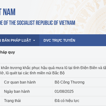
N BẢN PHÁP LUẬT
DVC TRỰC TUYẾN
pháp quy
bản pháp quy
Hoạt động của lãnh đạo Đảng, Nhà 
 khẩn trương khắc phục hậu quả mưa lũ tại tỉnh Điện Biên và t
nước
lở, lũ quét tại các tỉnh miền núi Bắc Bộ
ghiệp, Thương 
bản điều hành
am 2026
Hoạt động của Lãnh đạo Bộ
Cơ quan ban hành
Bộ Công Thương
bản hợp nhất
Hoạt động của các đơn vị
Ngày ban hành
01/08/2025
rưởng
Trạng thái
Đã có hiệu lực