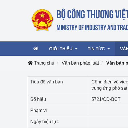
GIỚI THIỆU
TIN TỨC
VĂ
Trang chủ
Văn bản pháp luật
Văn bản 
Lãnh đạo Bộ
Hoạt động
Văn 
Tiêu đề văn bản
Công điện về việc
trung ứng phó sạt 
Chức năng nhiệm vụ
Giải thưởng Công n
Văn 
mại, Dịch vụ Việt N
Số hiệu
5721/CĐ-BCT
Cơ cấu tổ chức
Văn 
Công Thương 57
Phạm vi
Hoạt động của Bộ t
Ngày hiệu lực