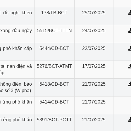
c đề nghị khen
178/TB-BCT
25/07/2025
 xăng dầu ngày
5515/BCT-TTTN
24/07/2025
ng phó khẩn cấp
5444/CĐ-BCT
22/07/2025
tai nạn điện và
5276/BCT-ATMT
17/07/2025
 áp
thống điện, bảo
5418/CĐ-BCT
21/07/2025
ão số 3 (Wipha)
ai ứng phó khẩn
5414/CĐ-BCT
21/07/2025
ện ứng phó khẩn
5391/BCT-PCTT
21/07/2025