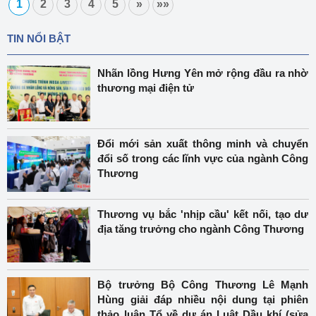
1
2
3
4
5
»
»»
TIN NỔI BẬT
Nhãn lồng Hưng Yên mở rộng đầu ra nhờ
thương mại điện tử
Đổi mới sản xuất thông minh và chuyển
đổi số trong các lĩnh vực của ngành Công
Thương
Thương vụ bắc 'nhịp cầu' kết nối, tạo dư
địa tăng trưởng cho ngành Công Thương
Bộ trưởng Bộ Công Thương Lê Mạnh
Hùng giải đáp nhiều nội dung tại phiên
thảo luận Tổ về dự án Luật Dầu khí (sửa