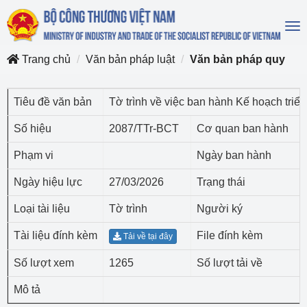
To
na
Trang chủ
Văn bản pháp luật
Văn bản pháp quy
Tiêu đề văn bản
Tờ trình về việc ban hành Kế hoạch triể
Số hiệu
2087/TTr-BCT
Cơ quan ban hành
Phạm vi
Ngày ban hành
Ngày hiệu lực
27/03/2026
Trạng thái
Loại tài liệu
Tờ trình
Người ký
Tài liệu đính kèm
File đính kèm
Tải về tại đây
Số lượt xem
1265
Số lượt tải về
Mô tả