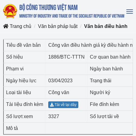
To
na
Trang chủ
Văn bản pháp luật
Văn bản điều hành
Tiêu đề văn bản
Công văn điều hành giá kỳ điều hành n
Số hiệu
1886/BTC-TTTN
Cơ quan ban hành
Phạm vi
Ngày ban hành
Ngày hiệu lực
03/04/2023
Trạng thái
Loại tài liệu
Công văn
Người ký
Tài liệu đính kèm
File đính kèm
Tải về tại đây
Số lượt xem
3327
Số lượt tải về
Mô tả