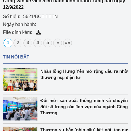
Công văn về việc điều hành kinh doanh xăng dầu ngày
12/9/2022
Số hiệu:
5621/BCT-TTTN
Ngày ban hành:
File đính kèm:
1
2
3
4
5
»
»»
TIN NỔI BẬT
Nhãn lồng Hưng Yên mở rộng đầu ra nhờ
thương mại điện tử
Đổi mới sản xuất thông minh và chuyển
đổi số trong các lĩnh vực của ngành Công
Thương
Thương vụ bắc 'nhịp cầu' kết nối, tạo dư