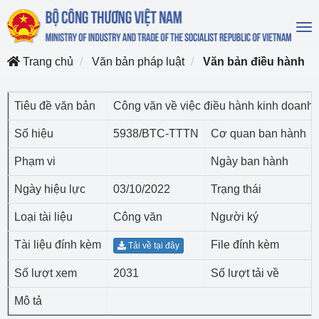
To
na
Trang chủ
Văn bản pháp luật
Văn bản điều hành
Tiêu đề văn bản
Công văn về việc điều hành kinh doanh
Số hiệu
5938/BTC-TTTN
Cơ quan ban hành
Phạm vi
Ngày ban hành
Ngày hiệu lực
03/10/2022
Trạng thái
Loại tài liệu
Công văn
Người ký
Tài liệu đính kèm
File đính kèm
Tải về tại đây
Số lượt xem
2031
Số lượt tải về
Mô tả