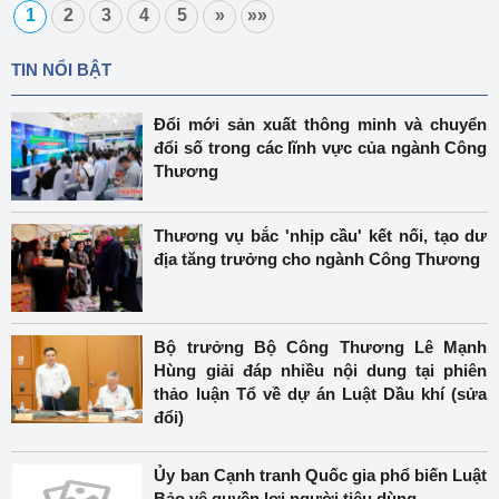
1
2
3
4
5
»
»»
TIN NỔI BẬT
Đổi mới sản xuất thông minh và chuyển
đổi số trong các lĩnh vực của ngành Công
Thương
Thương vụ bắc 'nhịp cầu' kết nối, tạo dư
địa tăng trưởng cho ngành Công Thương
Bộ trưởng Bộ Công Thương Lê Mạnh
Hùng giải đáp nhiều nội dung tại phiên
thảo luận Tổ về dự án Luật Dầu khí (sửa
đổi)
Ủy ban Cạnh tranh Quốc gia phổ biến Luật
Bảo vệ quyền lợi người tiêu dùng