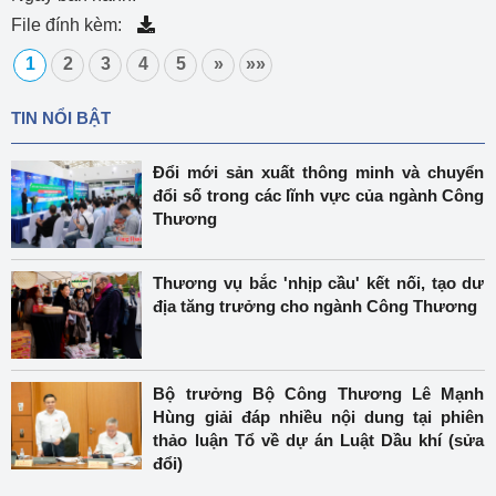
File đính kèm:
1
2
3
4
5
»
»»
TIN NỔI BẬT
Đổi mới sản xuất thông minh và chuyển
đổi số trong các lĩnh vực của ngành Công
Thương
Thương vụ bắc 'nhịp cầu' kết nối, tạo dư
địa tăng trưởng cho ngành Công Thương
Bộ trưởng Bộ Công Thương Lê Mạnh
Hùng giải đáp nhiều nội dung tại phiên
thảo luận Tổ về dự án Luật Dầu khí (sửa
đổi)