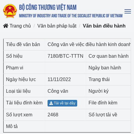
To
na
Trang chủ
Văn bản pháp luật
Văn bản điều hành
Tiêu đề văn bản
Công văn về việc điều hành kinh doanh
Số hiệu
7180/BTC-TTTN
Cơ quan ban hành
Phạm vi
Ngày ban hành
Ngày hiệu lực
11/11/2022
Trạng thái
Loại tài liệu
Công văn
Người ký
Tài liệu đính kèm
File đính kèm
Tải về tại đây
Số lượt xem
2468
Số lượt tải về
Mô tả