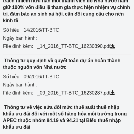
trách nhiệm hữu hạn một thành viên do Nhà nước nắm
giữ 100% vốn điều lệ tham gia thực hiện nhiệm vụ chính
trị, đảm bảo an sinh xã hội, cân đối cung cầu cho nền
kinh tế
Số hiệu:
14/2016/TT-BTC
Ngày ban hành:
File đính kèm:
_14_2016_TT-BTC_16230390.pdf
Thông tư quy định về quyết toán dự án hoàn thành
thuộc nguồn vốn Nhà nước
Số hiệu:
09/2016/TT-BTC
Ngày ban hành:
File đính kèm:
_09_2016_TT-BTC_16230287.pdf
Thông tư về việc sửa đổi mức thuế suất thuế nhập
khẩu ưu đãi đối với một số hàng hóa môi trường trong
APEC thuộc nhóm 84.19 và 94.21 tại Biểu thuế nhập
khẩu ưu đãi