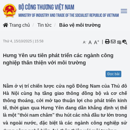
To
na
Trang chủ
Tin tức
Bảo vệ môi trường
Thứ 4, 15/10/2025
|
15:58
+
|
-
A
A
A
Hưng Yên ưu tiên phát triển các ngành công
nghiệp thân thiện với môi trường
Đọc bài
Nằm ở vị trí chiến lược cửa ngõ Đông Nam của Thủ đô
Hà Nội cùng hạ tầng giao thông đồng bộ và cơ chế
thông thoáng, cởi mở tạo thuận lợi cho phát triển kinh
tế, thời gian qua Hưng Yên đang dần khẳng định vị thế
là một “thỏi nam châm” thu hút các nhà đầu tư lớn trong
và ngoài nước, đặc biệt là các
ngành công nghiệp sử