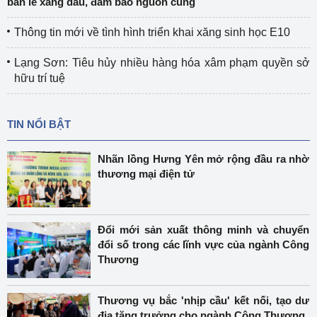
bán lẻ xăng dầu, đảm bảo nguồn cung
Thông tin mới về tình hình triển khai xăng sinh học E10
Lạng Sơn: Tiêu hủy nhiều hàng hóa xâm phạm quyền sở
hữu trí tuệ
TIN NỔI BẬT
Nhãn lồng Hưng Yên mở rộng đầu ra nhờ
thương mại điện tử
Đổi mới sản xuất thông minh và chuyển
đổi số trong các lĩnh vực của ngành Công
Thương
Thương vụ bắc 'nhịp cầu' kết nối, tạo dư
địa tăng trưởng cho ngành Công Thương