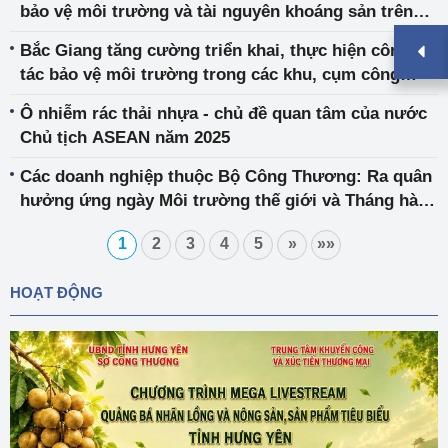
bảo vệ môi trường và tài nguyên khoáng sản trên
địa bàn tỉnh Bắc Giang
Bắc Giang tăng cường triển khai, thực hiện công
tác bảo vệ môi trường trong các khu, cụm công
nghiệp trên địa bàn tỉnh
Ô nhiễm rác thải nhựa - chủ đề quan tâm của nước
Chủ tịch ASEAN năm 2025
Các doanh nghiệp thuộc Bộ Công Thương: Ra quân
hưởng ứng ngày Môi trường thế giới và Tháng hành
động vì môi trường
1
2
3
4
5
»
»»
HOẠT ĐỘNG