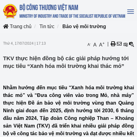
To
na
Trang chủ
Tin tức
Bảo vệ môi trường
Thứ 4, 17/07/2024
|
17:13
+
|
-
A
A
A
TKV thực hiện đồng bộ các giải pháp hướng tới
mục tiêu “Xanh hóa môi trường khai thác mỏ”
Nhằm hướng đến mục tiêu “Xanh hóa môi trường khai
thác mỏ” và “Đưa công viên vào trong Mỏ, nhà máy”
thực hiện Đề án bảo vệ môi trường vùng than Quảng
Ninh giai đoạn đến 2025, định hướng tới 2030, 6 tháng
đầu năm 2024, Tập đoàn Công nghiệp Than – Khoáng
sản Việt Nam (TKV) đã triển khai nhiều giải pháp đồng
bộ về công tác bảo vệ môi trường và đạt được nhiều kết