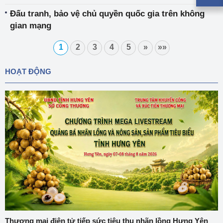
Đấu tranh, bảo vệ chủ quyền quốc gia trên không
gian mạng
1
2
3
4
5
»
»»
HOẠT ĐỘNG
Thương mại điện tử tiếp sức tiêu thụ nhãn lồng Hưng Yên