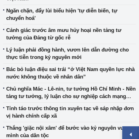
Ngăn chặn, đẩy lùi biểu hiện 'tự diễn biến, tự
chuyển hoá'
Cảnh giác trước âm mưu hủy hoại nền tảng tư
tưởng của Đảng từ gốc rễ
Lý luận phải đồng hành, vươn lên dẫn đường cho
thực tiễn trong kỷ nguyên mới
Bác bỏ luận điệu sai trái “ở Việt Nam quyền lực nhà
nước không thuộc về nhân dân”
Chủ nghĩa Mác - Lê-nin, tư tưởng Hồ Chí Minh - Nền
tảng tư tưởng, lý luận cho sự nghiệp cách mạng
Việt Nam và trong công cuộc đổi mới
Tỉnh táo trước thông tin xuyên tạc về sáp nhập đơn
vị hành chính cấp xã
Thắng 'giặc nội xâm' để bước vào kỷ nguyên vươn
mình của dân tộc