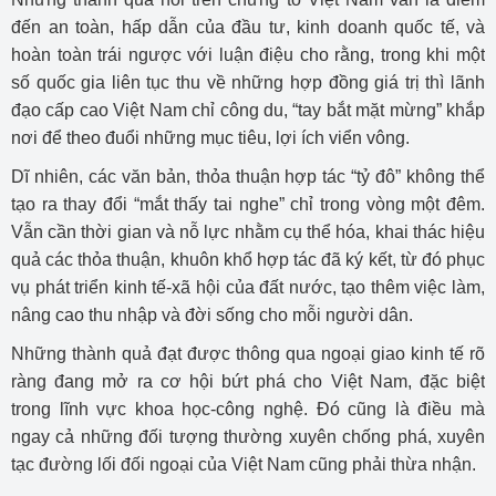
đến an toàn, hấp dẫn của đầu tư, kinh doanh quốc tế, và
hoàn toàn trái ngược với luận điệu cho rằng, trong khi một
số quốc gia liên tục thu về những hợp đồng giá trị thì lãnh
đạo cấp cao Việt Nam chỉ công du, “tay bắt mặt mừng” khắp
nơi để theo đuổi những mục tiêu, lợi ích viển vông.
Dĩ nhiên, các văn bản, thỏa thuận hợp tác “tỷ đô” không thể
tạo ra thay đổi “mắt thấy tai nghe” chỉ trong vòng một đêm.
Vẫn cần thời gian và nỗ lực nhằm cụ thể hóa, khai thác hiệu
quả các thỏa thuận, khuôn khổ hợp tác đã ký kết, từ đó phục
vụ phát triển kinh tế-xã hội của đất nước, tạo thêm việc làm,
nâng cao thu nhập và đời sống cho mỗi người dân.
Những thành quả đạt được thông qua ngoại giao kinh tế rõ
ràng đang mở ra cơ hội bứt phá cho Việt Nam, đặc biệt
trong lĩnh vực khoa học-công nghệ. Đó cũng là điều mà
ngay cả những đối tượng thường xuyên chống phá, xuyên
tạc đường lối đối ngoại của Việt Nam cũng phải thừa nhận.