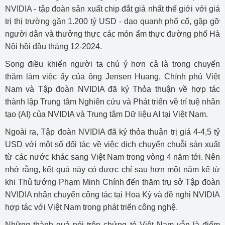
NVIDIA - tập đoàn sản xuất chip đắt giá nhất thế giới với giá
trị thị trường gần 1.200 tỷ USD - dạo quanh phố cổ, gặp gỡ
người dân và thưởng thực các món ẩm thực đường phố Hà
Nội hồi đầu tháng 12-2024.
Song điều khiến người ta chú ý hơn cả là trong chuyến
thăm làm việc ấy của ông Jensen Huang, Chính phủ Việt
Nam và Tập đoàn NVIDIA đã ký Thỏa thuận về hợp tác
thành lập Trung tâm Nghiên cứu và Phát triển về trí tuệ nhân
tạo (AI) của NVIDIA và Trung tâm Dữ liệu AI tại Việt Nam.
Ngoài ra, Tập đoàn NVIDIA đã ký thỏa thuận trị giá 4-4,5 tỷ
USD với một số đối tác về việc dịch chuyển chuỗi sản xuất
từ các nước khác sang Việt Nam trong vòng 4 năm tới. Nên
nhớ rằng, kết quả này có được chỉ sau hơn một năm kể từ
khi Thủ tướng Phạm Minh Chính đến thăm trụ sở Tập đoàn
NVIDIA nhân chuyến công tác tại Hoa Kỳ và đề nghị NVIDIA
hợp tác với Việt Nam trong phát triển công nghệ.
Những thành quả nói trên chứng tỏ Việt Nam vẫn là điểm