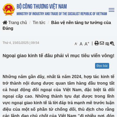
To
na
Trang chủ
Tin tức
Bảo vệ nền tảng tư tưởng của
Đảng
Thứ 4, 15/01/2025
|
09:54
+
|
-
A
A
A
Ngoại giao kinh tế đâu phải vì mục tiêu viển vông!
Đọc bài
Những năm gần đây, nhất là năm 2024, hợp tác kinh tế
trở thành nội dung được quan tâm hàng đầu trong tất
cả hoạt động đối ngoại của Việt Nam, đặc biệt là đối
ngoại cấp cao. Những thành tựu đạt được trong lĩnh
vực ngoại giao kinh tế là lời đáp trả mạnh mẽ trước luận
điệu của một số phần tử chống đối, thù địch cho rằng
các lãnh đạo chủ chốt của Việt Nam “đi nhiều nơi, đón