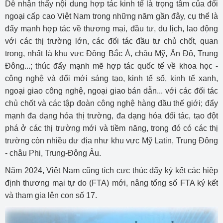
Dễ nhận thấy nội dung hợp tác kinh tế là trọng tâm của đối
ngoại cấp cao Việt Nam trong những năm gần đây, cụ thể là
đẩy mạnh hợp tác về thương mại, đầu tư, du lịch, lao động
với các thị trường lớn, các đối tác đầu tư chủ chốt, quan
trọng, nhất là khu vực Đông Bắc Á, châu Mỹ, Ấn Độ, Trung
Đông...; thúc đẩy mạnh mẽ hợp tác quốc tế về khoa học -
công nghệ và đổi mới sáng tạo, kinh tế số, kinh tế xanh,
ngoại giao công nghệ, ngoại giao bán dẫn... với các đối tác
chủ chốt và các tập đoàn công nghệ hàng đầu thế giới; đẩy
mạnh đa dạng hóa thị trường, đa dạng hóa đối tác, tạo đột
phá ở các thị trường mới và tiềm năng, trong đó có các thị
trường còn nhiều dư địa như khu vực Mỹ Latin, Trung Đông
- châu Phi, Trung-Đông Âu.
Năm 2024, Việt Nam cũng tích cực thúc đẩy ký kết các hiệp
định thương mại tự do (FTA) mới, nâng tổng số FTA ký kết
và tham gia lên con số 17.