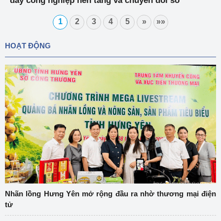
đẩy công nghiệp nền tảng và chuyển đổi số
nghệ khai thác và chế biến khoáng sản đến năm
2025
1
2
3
4
5
»
»»
HOẠT ĐỘNG
Nhãn lồng Hưng Yên mở rộng đầu ra nhờ thương mại điện
tử