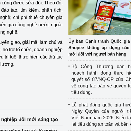
m cũng được sửa đổi. Theo đó,
đào tạo, tìm kiếm, phân tích,
nghệ; chi phí thuê chuyên gia
yên gia công nghệ nước ngoài
ông nghệ.
Ủy ban Cạnh tranh Quốc gia
uyển giao, giải mã, làm chủ và
Shopee không áp dụng các 
; hỗ trợ tổ chức, doanh nghiệp
mới đối với người bán hàng
u trí tuệ; thực hiện các thủ tục
 lượng.
Bộ Công Thương ban h
hoạch hành động thực hi
quyết số 87/NQ-CP của Ch
về công tác bảo vệ quyền l
tiêu dùng.
Lễ phát động quốc gia hư
Ngày Quyền của người ti
Việt Nam năm 2026: Kiến t
 nghiệp đổi mới sáng tạo
lai tiêu dùng an toàn và bền
cao năng lực xử lý nước