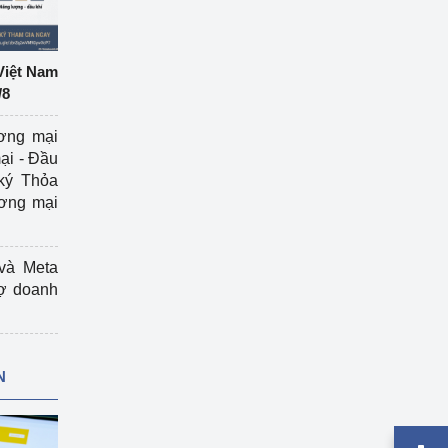
Việt Nam
/8
ương mại
ại - Đầu
ký Thỏa
ương mại
và Meta
rợ doanh
N