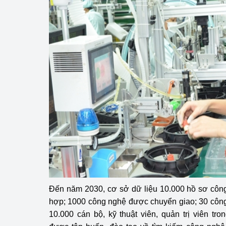
hiệu quả
Khoa học, công nghệ
tạo
Thông báo
Bảo vệ môi trường
Bảo vệ nền tảng tư 
Doanh nghiệp - Ngư
Xúc tiến thương mại
Thị trường nước ngo
Đến năm 2030, cơ sở dữ liệu 10.000 hồ sơ côn
Thị trường trong nư
hợp; 1000 công nghệ được chuyển giao; 30 công
10.000 cán bộ, kỹ thuật viên, quản trị viên tr
Ngành Công Thương 
Đại hội XIV của Đản