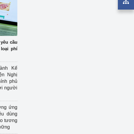
 yêu cầu
loại phí
ành Kế
ện Nghị
ính phủ
ợi người
ởng ứng
êu dùng
ạo tương
 vững