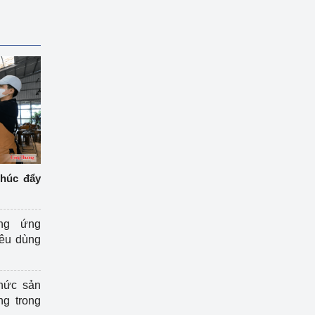
thúc đẩy
ng ứng
iêu dùng
hức sản
ng trong