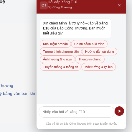
tuệ
Hỏi đáp Xăng E10
×
CT
Bộ Công Thương
Xin chào! Mình là trợ lý hỏi–đáp về
xăng
E10
của Báo Công Thương. Bạn muốn
biết điều gì?
Khái niệm cơ bản
Chính sách & lộ trình
Tương thích phương tiện
Hướng dẫn sử dụng
Ảnh hưởng & lo ngại
Thông tin chung
Truyền thông & thông tin
Môi trường & lợi ích
 Thương
 ý bằng văn bản khi khai thác, dẫn nguồn.
➤
Câu trả lời do Báo Công Thương biên soạn & kiểm duyệt.