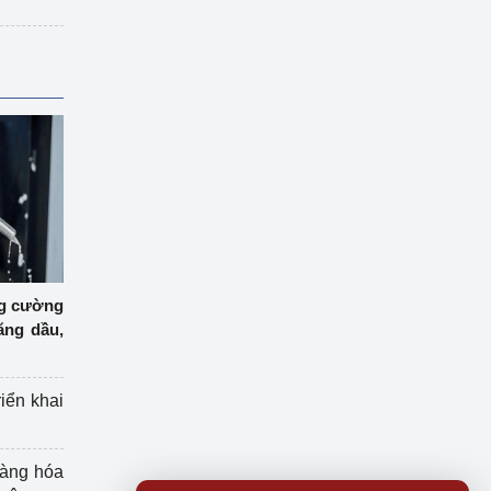
ng cường
ăng dầu,
riển khai
hàng hóa