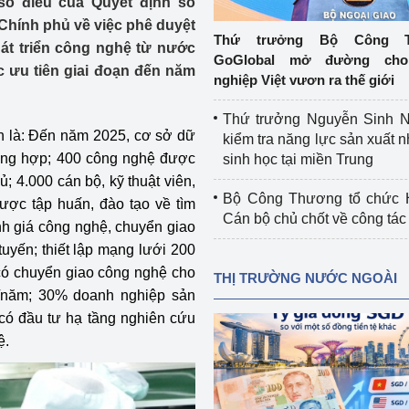
số điều của Quyết định số
 luận
Họp báo
Chính phủ về việc phê duyệt
Thứ trưởng Bộ Công T
át triển công nghệ từ nước
Thông cáo báo chí
GoGlobal mở đường cho
c ưu tiên giai đoạn đến năm
nghiệp Việt vươn ra thế giới
Điểm báo
Thứ trưởng Nguyễn Sinh N
Nông Lâm Thủy sản
án là: Đến năm 2025, cơ sở dữ
kiểm tra năng lực sản xuất n
ổng hợp; 400 công nghệ được
sinh học tại miền Trung
n lực
; 4.000 cán bộ, kỹ thuật viên,
Bộ Công Thương tổ chức H
được tập huấn, đào tạo về tìm
Cán bộ chủ chốt về công tác
nh giá công nghệ, chuyển giao
Tổ chức kiểm định kỹ thuật an toàn lao 
tuyến; thiết lập mạng lưới 200
động thuộc thẩm quyền quản lý của 
 có chuyển giao công nghệ cho
THỊ TRƯỜNG NƯỚC NGOÀI
g Thương
Bộ Công Thương
%/năm; 30% doanh nghiệp sản
 có đầu tư hạ tầng nghiên cứu
Công Thương
Tổ chức được cấp GCN đăng ký, hoạt 
ệ.
động kiểm định thiết bị, dụng cụ điện 
làm việc ở môi trường không có nguy 
hiểm khí, bụi nổ
tiết kiệm và 
Hiệu quả năng lượng