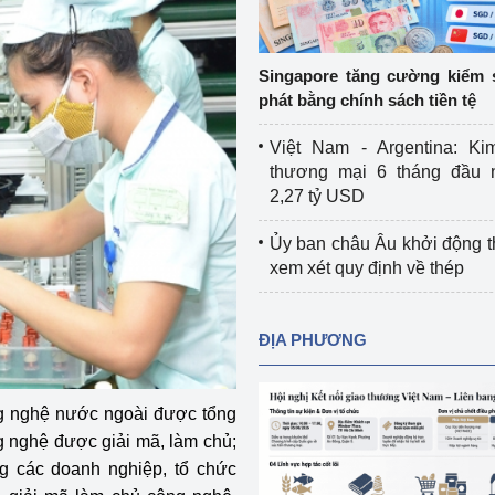
Cơ sở sản xuất, sửa chữa chai chứa 
LPG
 và đổi mới sáng 
Singapore tăng cường kiểm 
Tổ chức huấn luyện, bồi dưỡng 
phát bằng chính sách tiền tệ
nghiệp vụ kiểm định kỹ thuật an toàn 
lao động
Việt Nam - Argentina: Ki
thương mại 6 tháng đầu 
Video bảo vệ môi trường
2,27 tỷ USD
tưởng của Đảng
Album ảnh bảo vệ môi trường
Ủy ban châu Âu khởi động 
xem xét quy định về thép
ời dân
Văn bản về môi trường
Đọc báo giúp bạn
Khu vực miền Bắc
ĐỊA PHƯƠNG
ài
Khu vực miền Trung
Hiệp định EVFTA
g nghệ nước ngoài được tổng
ớc
Khu vực miền Nam
Thị trường châu Á – châu Phi
 nghệ được giải mã, làm chủ;
ong các doanh nghiệp, tổ chức
đưa nghị quyết 
Thị trường châu Âu – châu Mỹ
g vào cuộc sống