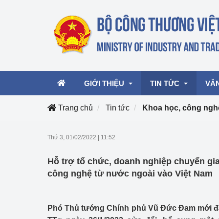
GIỚI THIỆU
TIN TỨC
VĂ
Trang chủ
Tin tức
Khoa học, công nghệ
Lãnh đạo Bộ
Hoạt động
Văn 
Thứ 3, 01/02/2022
|
11:52
Chức năng nhiệm vụ
Giải thưởng Công n
Văn 
Hỗ trợ tổ chức, doanh nghiệp chuyển gia
mại, Dịch vụ Việt N
Cơ cấu tổ chức
Văn 
công nghệ từ nước ngoài vào Việt Nam
Công Thương 57
Hoạt động của Bộ t
Phó Thủ tướng Chính phủ Vũ Đức Đam mới đâ