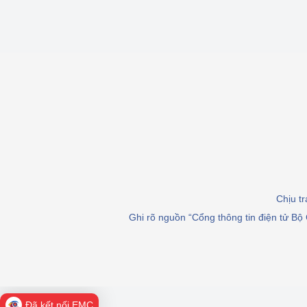
Chịu t
Ghi rõ nguồn “Cổng thông tin điện tử Bộ 
Đã kết nối EMC