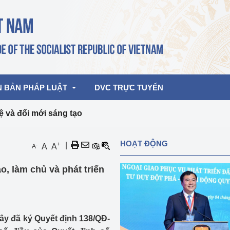
N BẢN PHÁP LUẬT
DVC TRỰC TUYẾN
 và đổi mới sáng tạo
bản pháp quy
Hoạt động của lãnh đạo Đảng, Nhà 
HOẠT ĐỘNG
+
|
-
A
A
A
nước
ghiệp, Thương 
bản điều hành
o, làm chủ và phát triển
am 2026
Hoạt động của Lãnh đạo Bộ
bản hợp nhất
Hoạt động của các đơn vị
rưởng
y đã ký Quyết định 138/QĐ-