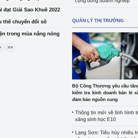
cộng đồng doanh nghiệp
 đạt Giải Sao Khuê 2022
QUẢN LÝ THỊ TRƯỜNG
 thế chuyển đổi số
iện trong mùa nắng nóng
»
»»
Bộ Công Thương yêu cầu tă
kiểm tra kinh doanh bán lẻ x
đảm bảo nguồn cung
Thông tin mới về tình hình t
xăng sinh học E10
Lạng Sơn: Tiêu hủy nhiều 