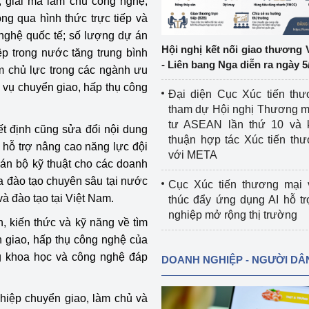
, giải mã làm chủ công nghệ,
ng qua hình thức trực tiếp và
ệp
Công nghiệp nền tảng
g nghệ quốc tế; số lượng dự án
Hội nghị kết nối giao thương 
p trong nước tăng trung bình
ng
Chính sách
- Liên bang Nga diễn ra ngày 5
 chủ lực trong các ngành ưu
c vụ chuyển giao, hấp thụ công
Sản xuất công nghiệp
Đại diện Cục Xúc tiến th
tham dự Hội nghị Thương m
tư ASEAN lần thứ 10 và 
ết định cũng sửa đổi nội dung
thuận hợp tác Xúc tiến th
 hỗ trợ nâng cao năng lực đội
với META
cán bộ kỹ thuật cho các doanh
a đào tạo chuyên sâu tại nước
Cục Xúc tiến thương mại 
à đào tạo tại Việt Nam.
thúc đẩy ứng dụng AI hỗ t
nghiệp mở rộng thị trường
, kiến thức và kỹ năng về tìm
n giao, hấp thụ công nghệ của
ng khoa học và công nghệ đáp
DOANH NGHIỆP - NGƯỜI DÂ
ghiệp chuyển giao, làm chủ và