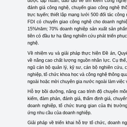
được tập huấn, đào tạo về tìm kiếm công nghệ
đánh giá công nghệ, chuyển giao công nghệ thô
Phát triển công nghi
trực tuyến; thiết lập mạng lưới 500 đối tác côn
FDI có chuyển giao công nghệ cho doanh nghiệ
Phát triển năng lượ
15%/năm; 70% doanh nghiệp sản xuất sản phẩm
tiên có đầu tư hạ tầng nghiên cứu phát triển phụ
nghệ.
Về nhiệm vụ và giải pháp thực hiện Đề án, Quy
về nâng cao chất lượng nguồn nhân lực. Cụ thể,
ngũ cán bộ quản lý, kỹ sư, cán bộ nghiên cứu, 
nghiệp, tổ chức khoa học và công nghệ thông qu
ngoài hoặc mời chuyên gia nước ngoài làm việc v
Hỗ trợ bồi dưỡng, nâng cao trình độ chuyên môn
kiếm, đàm phán, đánh giá, thẩm định giá, chuyể
doanh nghiệp, tổ chức trung gian của thị trườ
ứng nhu cầu của doanh nghiệp.
Giải pháp về triển khai hỗ trợ tổ chức, doanh n