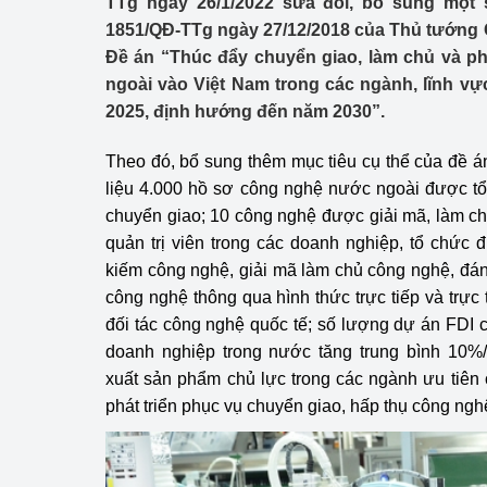
TTg ngày 26/1/2022 sửa đổi, bổ sung một 
Công Thương - Công
1851/QĐ-TTg ngày 27/12/2018 của Thủ tướng 
Đề án “Thúc đẩy chuyển giao, làm chủ và ph
Chuyển đổi số
ngoài vào Việt Nam trong các ngành, lĩnh vự
Lịch sử phát triển
2025, định hướng đến năm 2030”.
Bản tin Thị trường 
Theo đó, bổ sung thêm mục tiêu cụ thể của đề 
liệu 4.000 hồ sơ công nghệ nước ngoài được t
Phát triển nguồn nhâ
chuyển giao; 10 công nghệ được giải mã, làm chủ
quản trị viên trong các doanh nghiệp, tổ chức 
Phát triển bền vững
kiếm công nghệ, giải mã làm chủ công nghệ, đá
Tổ chức kiểm định
công nghệ thông qua hình thức trực tiếp và trực 
đối tác công nghệ quốc tế; số lượng dự án FDI
Văn hóa ngành Côn
doanh nghiệp trong nước tăng trung bình 10
xuất sản phẩm chủ lực trong các ngành ưu tiên
Tái cơ cấu ngành 
phát triển phục vụ chuyển giao, hấp thụ công ngh
Quản lý thị trường
Sử dụng năng lượng 