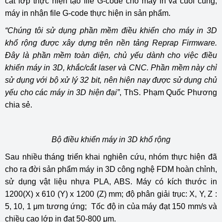
cắt lớp thực hiện tạo file G-code cho máy in và cuối cùng,
máy in nhận file G-code thực hiện in sản phẩm.
“Chúng tôi sử dụng phần mềm điều khiển cho máy in 3D
khổ rộng được xây dựng trên nền tảng Reprap Firmware.
Đây là phần mềm toàn diện, chủ yếu dành cho việc điều
khiển máy in 3D, khắc/cắt laser và CNC. Phần mềm này chỉ
sử dụng với bộ xử lý 32 bit, nên hiện nay được sử dụng chủ
yếu cho các máy in 3D hiện đại”
, ThS. Phạm Quốc Phương
chia sẻ.
Bộ điều khiển máy in 3D khổ rộng
Sau nhiều tháng triển khai nghiên cứu, nhóm thực hiện đã
cho ra đời sản phẩm máy in 3D công nghệ FDM hoàn chỉnh,
sử dụng vật liệu nhựa PLA, ABS. Máy có kích thước in
1200(X) x 610 (Y) x 1200 (Z) mm; độ phân giải trục: X, Y, Z :
5, 10, 1 μm tương ứng; Tốc độ in của máy đạt 150 mm/s và
chiều cao lớp in đạt 50-800 μm.