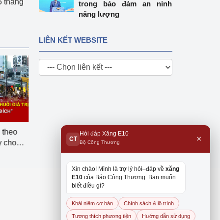
5 tháng
trong bảo đảm an ninh
năng lượng
LIÊN KẾT WEBSITE
i theo
Doanh nghiệp xuất khẩu:
Bộ Công Thương lấy 
Hỏi đáp Xăng E10
×
CT
̂̉y cho
Cuộc chuyển mình từ hội
để hoàn thiện quy địn
Bộ Công Thương
chợ đến dữ liệu
kinh doanh xăng dầu
Xin chào! Mình là trợ lý hỏi–đáp về
xăng
E10
của Báo Công Thương. Bạn muốn
biết điều gì?
Khái niệm cơ bản
Chính sách & lộ trình
Tương thích phương tiện
Hướng dẫn sử dụng