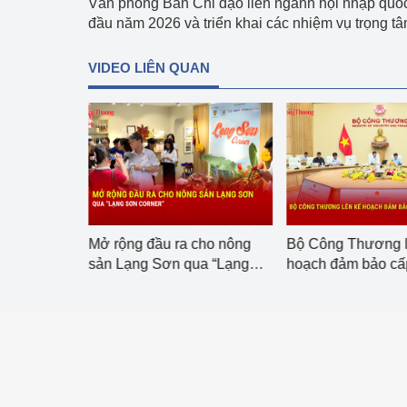
Văn phòng Ban Chỉ đạo liên ngành hội nhập quốc 
hiệu quả
đầu năm 2026 và triển khai các nhiệm vụ trọng tâm
Khoa học, công nghệ
VIDEO LIÊN QUAN
tạo
Thông báo
Bảo vệ môi trường
Bảo vệ nền tảng tư 
Doanh nghiệp - Ngư
ợp tác kinh
Mở rộng đầu ra cho nông
Bộ Công Thương l
iệt Nam -
sản Lạng Sơn qua “Lạng
hoạch đảm bảo cấ
Xúc tiến thương mại
Sơn corner”
năm 2027
Thị trường nước ngo
Thị trường trong nư
Ngành Công Thương 
Đại hội XIV của Đản