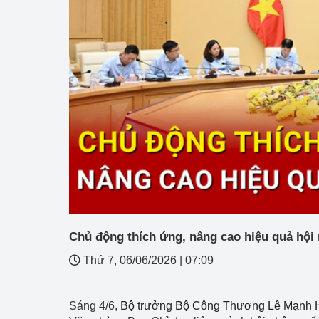
Công Thương - Công
Chuyển đổi số
Lịch sử phát triển
Bản tin Thị trường 
Phát triển nguồn nhâ
Phát triển bền vững
Tổ chức kiểm định
Văn hóa ngành Côn
Chủ động thích ứng, nâng cao hiệu quả hội 
Tái cơ cấu ngành 
Thứ 7, 06/06/2026
|
07:09
Quản lý thị trường
Sáng 4/6,
Bộ trưởng Bộ Công Thương Lê Mạnh 
Sử dụng năng lượng 