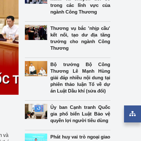
trong các lĩnh vực của
ngành Công Thương
Thương vụ bắc 'nhịp cầu'
kết nối, tạo dư địa tăng
trưởng cho ngành Công
Thương
Bộ trưởng Bộ Công
Thương Lê Mạnh Hùng
giải đáp nhiều nội dung tại
phiên thảo luận Tổ về dự
án Luật Dầu khí (sửa đổi)
Ủy ban Cạnh tranh Quốc
gia phổ biến Luật Bảo vệ
quyền lợi người tiêu dùng
n
và
Phát huy vai trò ngoại giao