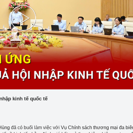
 luận
Họp báo
Thông cáo báo chí
Play
Điểm báo
Nông Lâm Thủy sản
Video
n lực
Tổ chức kiểm định kỹ thuật an toàn lao 
động thuộc thẩm quyền quản lý của 
g Thương
Bộ Công Thương
nhập kinh tế quốc tế
Công Thương
Tổ chức được cấp GCN đăng ký, hoạt 
động kiểm định thiết bị, dụng cụ điện 
làm việc ở môi trường không có nguy 
hiểm khí, bụi nổ
Hùng
đã có buổi làm việc với
Vụ Chính sách thương mại đa biê
tiết kiệm và 
Hiệu quả năng lượng