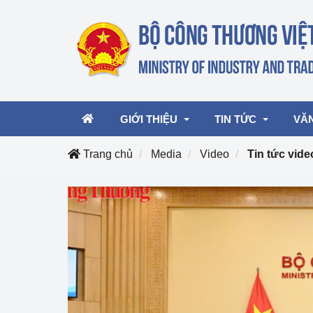
GIỚI THIỆU
TIN TỨC
VĂ
Trang chủ
Media
Video
Tin tức vide
Lãnh đạo Bộ
Hoạt động
Văn 
Chức năng nhiệm vụ
Giải thưởng Công n
Văn 
mại, Dịch vụ Việt N
Cơ cấu tổ chức
Văn 
Công Thương 57
Hoạt động của Bộ t