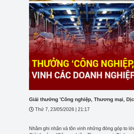
Công Thương - Công
Chuyển đổi số
Lịch sử phát triển
Bản tin Thị trường 
Phát triển nguồn nhâ
Phát triển bền vững
Tổ chức kiểm định
Văn hóa ngành Côn
Giải thưởng 'Công nghiệp, Thương mại, Dịc
Tái cơ cấu ngành 
Thứ 7, 23/05/2026
|
21:17
Quản lý thị trường
Nhằm ghi nhận và tôn vinh những đóng góp to lớ
Sử dụng năng lượng 