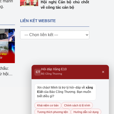
ực mạnh
Hội nghị Cán bộ chủ chốt
ng.
về công tác cán bộ
LIÊN KẾT WEBSITE
 ý kiến
Sản phẩm nhôm thỏi đầu
Tái cấu trúc chuỗi cu
Hỏi đáp Xăng E10
×
CT
ịnh về
tiên mở dấu mốc mới cho
Cơ hội nào cho logist
Bộ Công Thương
u
ngành luyện kim Việt Nam
Việt Nam?
Xin chào! Mình là trợ lý hỏi–đáp về
xăng
E10
của Báo Công Thương. Bạn muốn
biết điều gì?
Khái niệm cơ bản
Chính sách & lộ trình
Tương thích phương tiện
Hướng dẫn sử dụng