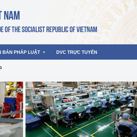
N BẢN PHÁP LUẬT
DVC TRỰC TUYẾN
o
bản pháp quy
Hoạt động của lãnh đạo Đảng, Nhà 
nước
ghiệp, Thương 
bản điều hành
am 2026
Hoạt động của Lãnh đạo Bộ
bản hợp nhất
Hoạt động của các đơn vị
rưởng