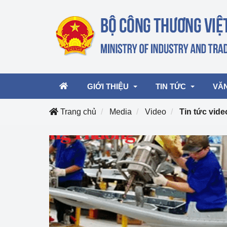
GIỚI THIỆU
TIN TỨC
VĂ
Trang chủ
Media
Video
Tin tức vide
Lãnh đạo Bộ
Hoạt động
Văn 
Chức năng nhiệm vụ
Giải thưởng Công n
Văn 
mại, Dịch vụ Việt N
Cơ cấu tổ chức
Văn 
Công Thương 57
Hoạt động của Bộ t