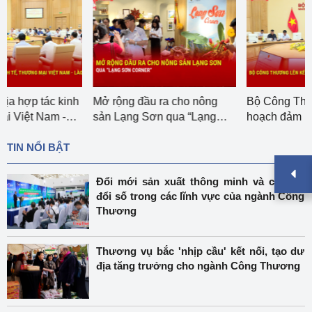
Mở rộng đầu ra cho nông
Bộ Công Thương lên kế
sản Lạng Sơn qua “Lạng
hoạch đảm bảo cấp điện
Sơn corner”
năm 2027
TIN NỔI BẬT
Đổi mới sản xuất thông minh và chuyển
đổi số trong các lĩnh vực của ngành Công
Thương
Thương vụ bắc 'nhịp cầu' kết nối, tạo dư
địa tăng trưởng cho ngành Công Thương