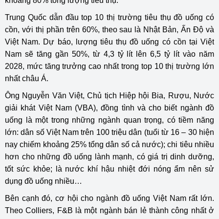
khoảng 80% tổng lượng tiêu thụ.
Trung Quốc dẫn đầu top 10 thị trường tiêu thụ đồ uống có
cồn, với thị phần trên 60%, theo sau là Nhật Bản, Ấn Độ và
Việt Nam. Dự báo, lượng tiêu thụ đồ uống có cồn tại Việt
Nam sẽ tăng gần 50%, từ 4,3 tỷ lít lên 6,5 tỷ lít vào năm
2028, mức tăng trưởng cao nhất trong top 10 thị trường lớn
nhất châu Á.
Ông Nguyễn Văn Việt, Chủ tịch Hiệp hội Bia, Rượu, Nước
giải khát Việt Nam (VBA), đồng tình và cho biết ngành đồ
uống là một trong những ngành quan trọng, có tiềm năng
lớn: dân số Việt Nam trên 100 triệu dân (tuổi từ 16 – 30 hiện
nay chiếm khoảng 25% tổng dân số cả nước); chi tiêu nhiều
hơn cho những đồ uống lành mạnh, có giá trị dinh dưỡng,
tốt sức khỏe; là nước khí hậu nhiệt đới nóng ẩm nên sử
dụng đồ uống nhiều…
Bên cạnh đó, cơ hội cho ngành đồ uống Việt Nam rất lớn.
Theo Colliers, F&B là một ngành bán lẻ thành công nhất ở