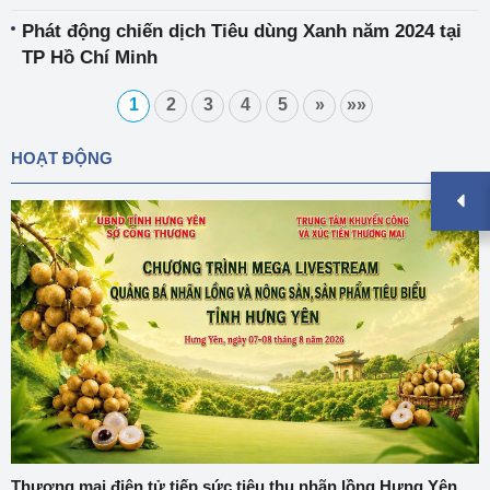
Phát động chiến dịch Tiêu dùng Xanh năm 2024 tại
TP Hồ Chí Minh
1
2
3
4
5
»
»»
HOẠT ĐỘNG
Thương mại điện tử tiếp sức tiêu thụ nhãn lồng Hưng Yên