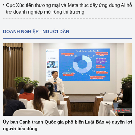
Cục Xúc tiến thương mại và Meta thúc đẩy ứng dụng AI hỗ
trợ doanh nghiệp mở rộng thị trường
DOANH NGHIỆP - NGƯỜI DÂN
Ủy ban Cạnh tranh Quốc gia phổ biến Luật Bảo vệ quyền lợi
người tiêu dùng