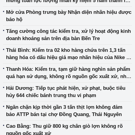
mừng toàn lực lượng nhân kỷ niệm 5 năm thành lập
Tổng cục Quản lý thị trường
Mở cửa Phòng trưng bày Nhận diện nhãn hiệu được
bảo hộ
Tăng cường công tác kiểm tra, xử lý hoạt động kinh
doanh khoáng sản trên địa bàn Bến Tre
Thái Bình: Kiểm tra 02 kho hàng chứa trên 1,3 tấn
hàng hóa có dấu hiệu giả mạo nhãn hiệu của Nike và
Adidas
Thanh Hóa: Kiểm tra, tạm giữ hàng nghìn sản phẩm
quá hạn sử dụng, không rõ nguồn gốc xuất xứ, nhập
lậu
Hải Dương: Tiếp tục phát hiện, xử phạt, buộc tiêu
hủy 644 chiếc bánh trung thu vi phạm
Ngăn chặn kịp thời gần 3 tấn thịt lợn không đảm
bảo ATTP bán tại chợ Đồng Quang, Thái Nguyên
Cao Bằng: Thu giữ 800 kg chân giò lợn không rõ
nguồn gốc xuất xứ