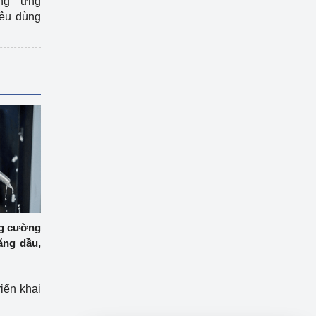
ng ứng
iêu dùng
ng cường
ăng dầu,
riển khai