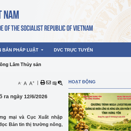
N BẢN PHÁP LUẬT
DVC TRỰC TUYẾN
 Nông Lâm Thủy sản
bản pháp quy
Hoạt động của lãnh đạo Đảng, Nhà 
HOẠT ĐỘNG
+
|
-
A
A
A
nước
ghiệp, Thương 
bản điều hành
ố ra ngày 12/6/2026
am 2026
Hoạt động của Lãnh đạo Bộ
bản hợp nhất
Hoạt động của các đơn vị
ơng mại và Cục Xuất nhập
rưởng
đọc Bản tin thị trường nông,