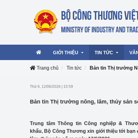
GIỚI THIỆU
TIN TỨC
VĂ
Trang chủ
Tin tức
Bản tin Thị trường
Lãnh đạo Bộ
Hoạt động
Văn 
Thứ 6, 12/06/2026
|
15:59
Chức năng nhiệm vụ
Giải thưởng Công n
Văn 
Bản tin Thị trường nông, lâm, thủy sản s
mại, Dịch vụ Việt N
Cơ cấu tổ chức
Văn 
Công Thương 57
Trung tâm Thông tin Công nghiệp & Thư
Hoạt động của Bộ t
khẩu, Bộ Công Thương xin giới thiệu tới bạn 