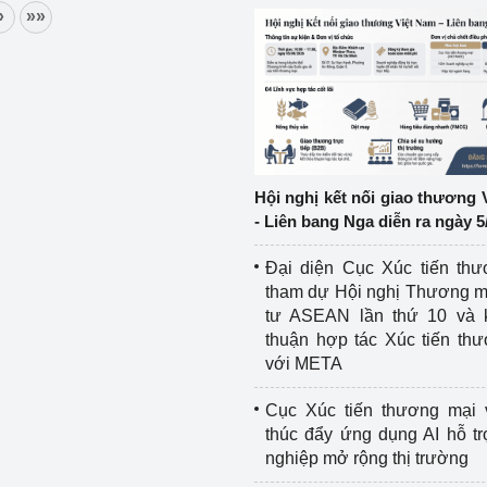
»
»»
ệp
Công nghiệp nền tảng
ng
Chính sách
Sản xuất công nghiệp
Hội nghị kết nối giao thương 
- Liên bang Nga diễn ra ngày 5
Đại diện Cục Xúc tiến th
tham dự Hội nghị Thương m
tư ASEAN lần thứ 10 và 
thuận hợp tác Xúc tiến th
với META
Cục Xúc tiến thương mại 
thúc đẩy ứng dụng AI hỗ t
nghiệp mở rộng thị trường