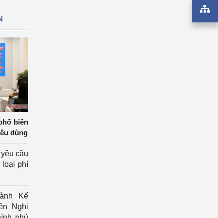
N
phổ biến
iêu dùng
 yêu cầu
loại phí
ành Kế
ện Nghị
ính phủ