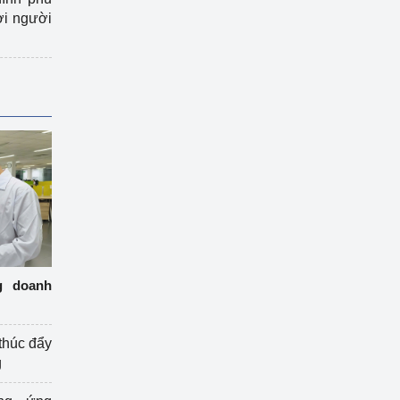
ợi người
g doanh
thúc đẩy
g