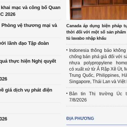
Cơ sở sản xuất, sửa chữa chai chứa 
 khai mạc và công bố Quan
LPG
AC 2026
 và đổi mới sáng 
Tổ chức huấn luyện, bồi dưỡng 
c Phòng vệ thương mại và
Canada áp dụng biện pháp t
nghiệp vụ kiểm định kỹ thuật an toàn 
thời đối với một số sản phẩm 
lao động
tủ lavabo nhập khẩu
ới lãnh đạo Tập đoàn
Video bảo vệ môi trường
Indonesia thông báo không
chống bán phá giá đối với 
tưởng của Đảng
Album ảnh bảo vệ môi trường
quả thực hiện Nghị quyết
nhựa polypropylene homo
có xuất xứ từ Ả Rập Xê Út, 
ời dân
Văn bản về môi trường
Trung Quốc, Philippines, H
026
Singapore, Thái Lan và Việ
Đọc báo giúp bạn
Khu vực miền Bắc
 giá dịch vụ phát điện
Bản tin Thị trường Úc t
ài
Khu vực miền Trung
Hiệp định EVFTA
7/8/2026
ớc
Khu vực miền Nam
Thị trường châu Á – châu Phi
ĐỊA PHƯƠNG
026
đưa nghị quyết 
Thị trường châu Âu – châu Mỹ
g vào cuộc sống