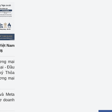
Việt Nam
/8
ương mại
ại - Đầu
ký Thỏa
ương mại
và Meta
rợ doanh