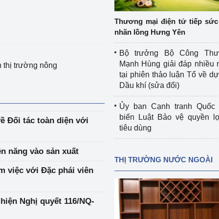
 luận
Họp báo
Thương mại điện tử tiếp sức 
Thông cáo báo chí
nhãn lồng Hưng Yên
Điểm báo
Bộ trưởng Bộ Công Th
Mạnh Hùng giải đáp nhiều 
n thị trường nông
Nông Lâm Thủy sản
tại phiên thảo luận Tổ về dự 
Dầu khí (sửa đổi)
n lực
Ủy ban Cạnh tranh Quốc 
biến Luật Bảo vệ quyền l
ề Đối tác toàn diện với
tiêu dùng
Tổ chức kiểm định kỹ thuật an toàn lao 
động thuộc thẩm quyền quản lý của 
ện năng vào sản xuất
g Thương
Bộ Công Thương
THỊ TRƯỜNG NƯỚC NGOÀI
 việc với Đặc phái viên
Công Thương
Tổ chức được cấp GCN đăng ký, hoạt 
động kiểm định thiết bị, dụng cụ điện 
làm việc ở môi trường không có nguy 
hiện Nghị quyết 116/NQ-
hiểm khí, bụi nổ
tiết kiệm và 
Hiệu quả năng lượng