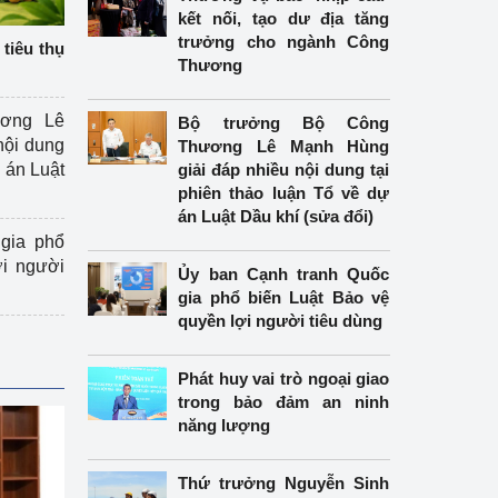
kết nối, tạo dư địa tăng
trưởng cho ngành Công
tiêu thụ
Thương
ương Lê
Bộ trưởng Bộ Công
nội dung
Thương Lê Mạnh Hùng
án Luật
giải đáp nhiều nội dung tại
phiên thảo luận Tổ về dự
án Luật Dầu khí (sửa đổi)
gia phổ
ợi người
Ủy ban Cạnh tranh Quốc
gia phổ biến Luật Bảo vệ
quyền lợi người tiêu dùng
Phát huy vai trò ngoại giao
trong bảo đảm an ninh
năng lượng
Thứ trưởng Nguyễn Sinh