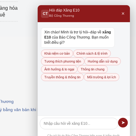
hàng hóa
Hỏi đáp Xăng E10
×
CT
tuệ
Bộ Công Thương
Xin chào! Mình là trợ lý hỏi–đáp về
xăng
E10
của Báo Công Thương. Bạn muốn
biết điều gì?
Khái niệm cơ bản
Chính sách & lộ trình
Tương thích phương tiện
Hướng dẫn sử dụng
Ảnh hưởng & lo ngại
Thông tin chung
Truyền thông & thông tin
Môi trường & lợi ích
 Thương
 ý bằng văn bản khi khai thác, dẫn nguồn.
➤
Câu trả lời do Báo Công Thương biên soạn & kiểm duyệt.