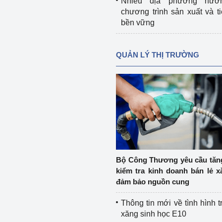
Nhiều địa phương hưở
chương trình sản xuất và t
bền vững
QUẢN LÝ THỊ TRƯỜNG
Bộ Công Thương yêu cầu tă
kiểm tra kinh doanh bán lẻ x
đảm bảo nguồn cung
Thông tin mới về tình hình t
xăng sinh học E10