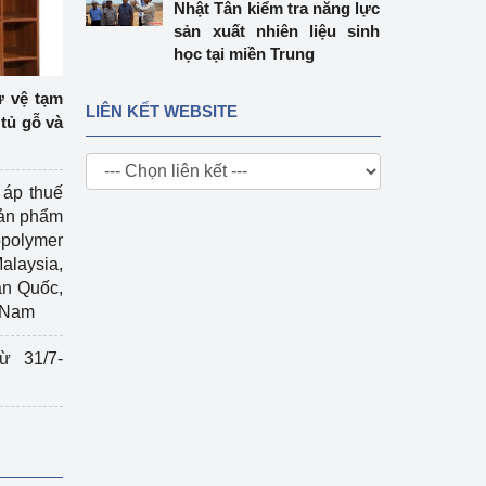
Nhật Tân kiểm tra năng lực
sản xuất nhiên liệu sinh
học tại miền Trung
ự vệ tạm
LIÊN KẾT WEBSITE
tủ gỗ và
 áp thuế
sản phẩm
polymer
Malaysia,
àn Quốc,
t Nam
ừ 31/7-