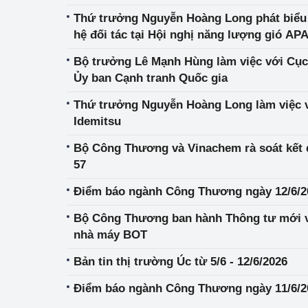
hiệu quả
Thứ trưởng Nguyễn Hoàng Long phát biểu
hệ đối tác tại Hội nghị năng lượng gió AP
Khoa học, công nghệ
tạo
Bộ trưởng Lê Mạnh Hùng làm việc với Cụ
Ủy ban Cạnh tranh Quốc gia
Thông báo
Thứ trưởng Nguyễn Hoàng Long làm việc v
Bảo vệ môi trường
Idemitsu
Bảo vệ nền tảng tư 
Bộ Công Thương và Vinachem rà soát kết 
57
Doanh nghiệp - Ngư
Điểm báo ngành Công Thương ngày 12/6/2
Xúc tiến thương mại
Bộ Công Thương ban hành Thông tư mới về
Thị trường nước ngo
nhà máy BOT
Bản tin thị trường Úc từ 5/6 - 12/6/2026
Thị trường trong nư
Điểm báo ngành Công Thương ngày 11/6/2
Ngành Công Thương 
Đại hội XIV của Đản