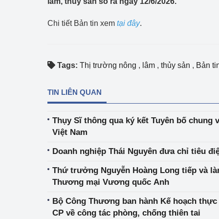
lâm, thủy sản số ra ngày 12/6/2026.
Công Thương - Công
Chi tiết Bản tin xem
tại đây
.
Chuyển đổi số
Lịch sử phát triển
Tags:
Thị trường nông
,
lâm
,
thủy sản
,
Bản ti
Bản tin Thị trường 
Phát triển nguồn nhâ
TIN LIÊN QUAN
Phát triển bền vững
Thụy Sĩ thông qua ký kết Tuyên bố chung v
Việt Nam
Tổ chức kiểm định
Doanh nghiệp Thái Nguyên đưa chỉ tiêu đi
Văn hóa ngành Côn
Thứ trưởng Nguyễn Hoàng Long tiếp và làm
Tái cơ cấu ngành 
Thương mại Vương quốc Anh
Quản lý thị trường
Bộ Công Thương ban hành Kế hoạch thực 
CP về công tác phòng, chống thiên tai
Sử dụng năng lượng 