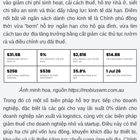
vào giảm chi phí sinh hoạt, cải cách thuế, hỗ trợ nhà ở, siết
chi tiêu an sinh và thúc đẩy năng lực kinh tế dài hạn. Điểm
nổi bật về ngân sách dành cho kinh tế là Chính phủ đồng
thời vừa “bơm” hỗ trợ ngắn hạn cho hộ gia đình, vừa tìm
cách tạo dư địa tăng trưởng bằng cắt giảm các thủ tục rườm
rà và điều chỉnh ưu đãi thuế.
Ảnh minh họa, nguồn https://mobiuswm.com.au
Trong đó có một số biện pháp hỗ trợ trực tiếp cho doanh
nghiệp, đặc biệt là các gói cho vay lãi suất 0% dành cho
doanh nghiệp sản xuất và logistics, cùng với các biện pháp
giảm thuế cho doanh nghiệp nhỏ và startup. Điều này có thể
giúp hạ chi phí vốn lưu động, khuyến khích đầu tư thiết bị,
kho vận và cải thiện năng lực chuỗi cung ứng nội địa. Chính