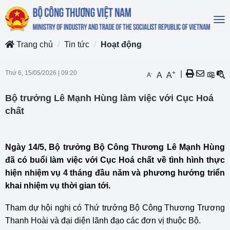
To
na
Trang chủ
Tin tức
Hoạt động
Thứ 6, 15/05/2026
|
09:20
+
|
-
A
A
A
Bộ trưởng Lê Mạnh Hùng làm việc với Cục Hoá
chất
Ngày 14/5,
Bộ trưởng Bộ Công Thương
Lê Mạnh Hùng
đã có buổi làm việc với Cục Hoá chất về tình hình thực
hiện nhiệm vụ 4 tháng đầu năm và phương hướng triển
khai nhiệm vụ thời gian tới.
Tham dự hội nghị có Thứ trưởng
Bộ Công Thương
Trương
Thanh Hoài và đại diện lãnh đạo các đơn vị thuộc Bộ.