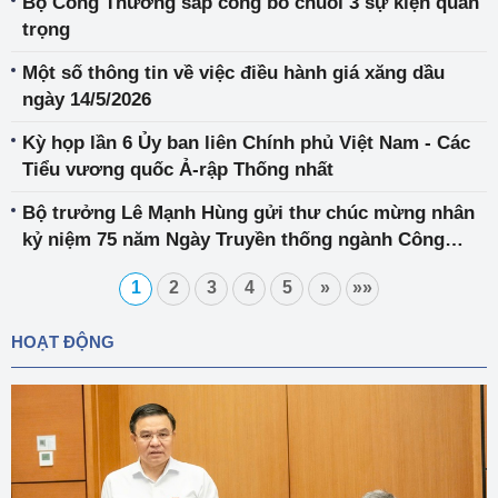
Bộ Công Thương sắp công bố chuỗi 3 sự kiện quan
liệu lớn
trọng
Một số thông tin về việc điều hành giá xăng dầu
ngày 14/5/2026
Kỳ họp lần 6 Ủy ban liên Chính phủ Việt Nam - Các
Tiểu vương quốc Ả-rập Thống nhất
Bộ trưởng Lê Mạnh Hùng gửi thư chúc mừng nhân
kỷ niệm 75 năm Ngày Truyền thống ngành Công
Thương Việt Nam
1
2
3
4
5
»
»»
HOẠT ĐỘNG