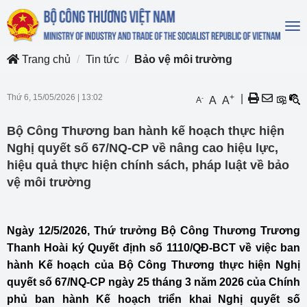
To
na
Trang chủ
Tin tức
Bảo vệ môi trường
Thứ 6, 15/05/2026
|
13:02
+
|
-
A
A
A
Bộ Công Thương ban hành kế hoạch thực hiện
Nghị quyết số 67/NQ-CP về nâng cao hiệu lực,
hiệu quả thực hiện chính sách, pháp luật về bảo
vệ môi trường
Ngày 12/5/2026, Thứ trưởng Bộ Công Thương Trương
Thanh Hoài ký Quyết định số 1110/QĐ-BCT về việc ban
hành Kế hoạch của Bộ Công Thương thực hiện Nghị
quyết số 67/NQ-CP ngày 25 tháng 3 năm 2026 của Chính
phủ ban hành Kế hoạch triển khai Nghị quyết số