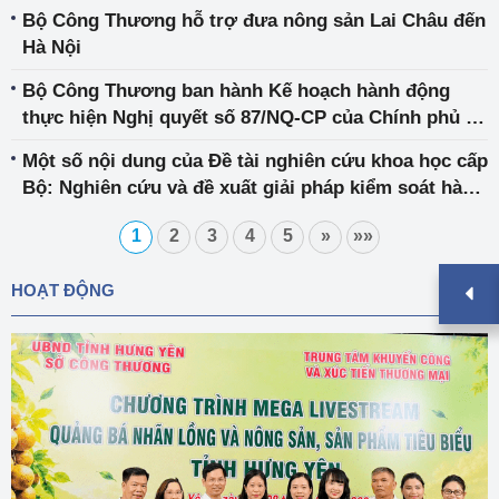
Bộ Công Thương hỗ trợ đưa nông sản Lai Châu đến
Hà Nội
Bộ Công Thương ban hành Kế hoạch hành động
thực hiện Nghị quyết số 87/NQ-CP của Chính phủ về
công tác bảo vệ quyền lợi người tiêu dùng.
Một số nội dung của Đề tài nghiên cứu khoa học cấp
Bộ: Nghiên cứu và đề xuất giải pháp kiểm soát hành
vi hạn chế cạnh tranh tại Việt Nam liên quan đến dữ
1
2
3
4
5
»
»»
liệu lớn
HOẠT ĐỘNG