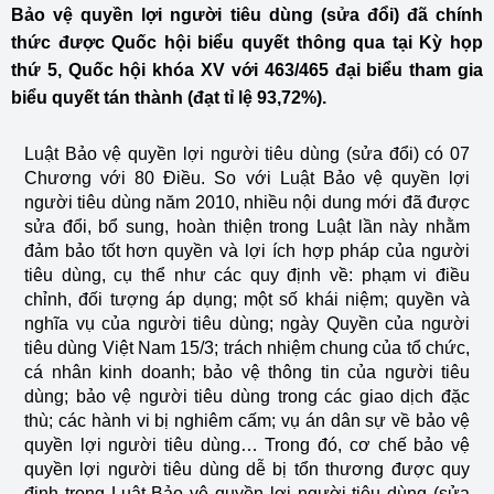
Bảo vệ quyền lợi người tiêu dùng (sửa đổi) đã chính
thức được Quốc hội biểu quyết thông qua tại Kỳ họp
thứ 5, Quốc hội khóa XV với 463/465 đại biểu tham gia
biểu quyết tán thành (đạt tỉ lệ 93,72%).
Luật Bảo vệ quyền lợi người tiêu dùng (sửa đổi) có 07
Chương với 80 Điều. So với Luật Bảo vệ quyền lợi
người tiêu dùng năm 2010, nhiều nội dung mới đã được
sửa đổi, bổ sung, hoàn thiện trong Luật lần này nhằm
đảm bảo tốt hơn quyền và lợi ích hợp pháp của người
tiêu dùng, cụ thể như các quy định về: phạm vi điều
chỉnh, đối tượng áp dụng; một số khái niệm; quyền và
nghĩa vụ của người tiêu dùng; ngày Quyền của người
tiêu dùng Việt Nam 15/3; trách nhiệm chung của tổ chức,
cá nhân kinh doanh; bảo vệ thông tin của người tiêu
dùng; bảo vệ người tiêu dùng trong các giao dịch đặc
thù; các hành vi bị nghiêm cấm; vụ án dân sự về bảo vệ
quyền lợi người tiêu dùng… Trong đó, cơ chế bảo vệ
quyền lợi người tiêu dùng dễ bị tổn thương được quy
định trong Luật Bảo vệ quyền lợi người tiêu dùng (sửa