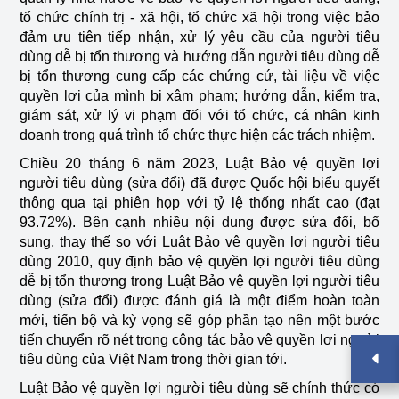
tổ chức chính trị - xã hội, tổ chức xã hội trong việc bảo
đảm ưu tiên tiếp nhận, xử lý yêu cầu của người tiêu
dùng dễ bị tổn thương và hướng dẫn người tiêu dùng dễ
bị tổn thương cung cấp các chứng cứ, tài liệu về việc
quyền lợi của mình bị xâm phạm; hướng dẫn, kiểm tra,
giám sát, xử lý vi phạm đối với tổ chức, cá nhân kinh
doanh trong quá trình tổ chức thực hiện các trách nhiệm.
Chiều 20 tháng 6 năm 2023, Luật Bảo vệ quyền lợi
người tiêu dùng (sửa đổi) đã được Quốc hội biểu quyết
thông qua tại phiên họp với tỷ lệ thống nhất cao (đạt
93.72%). Bên cạnh nhiều nội dung được sửa đổi, bổ
sung, thay thế so với Luật Bảo vệ quyền lợi người tiêu
dùng 2010, quy định bảo vệ quyền lợi người tiêu dùng
dễ bị tổn thương trong Luật Bảo vệ quyền lợi người tiêu
dùng (sửa đổi) được đánh giá là một điểm hoàn toàn
mới, tiến bộ và kỳ vọng sẽ góp phần tạo nên một bước
tiến chuyển rõ nét trong công tác bảo vệ quyền lợi người
tiêu dùng của Việt Nam trong thời gian tới.
Luật Bảo vệ quyền lợi người tiêu dùng sẽ chính thức có