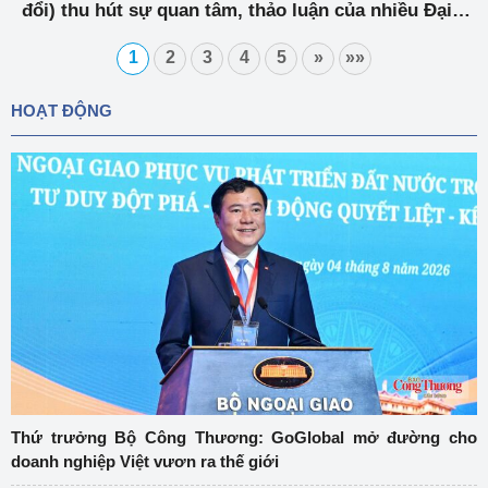
đổi) thu hút sự quan tâm, thảo luận của nhiều Đại
biểu Quốc hội tại Kỳ họp thứ 5
1
2
3
4
5
»
»»
HOẠT ĐỘNG
Thứ trưởng Bộ Công Thương: GoGlobal mở đường cho
doanh nghiệp Việt vươn ra thế giới