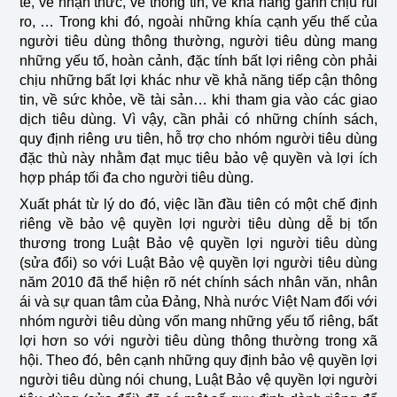
tế, về nhận thức, về thông tin, về khả năng gánh chịu rủi
ro, … Trong khi đó, ngoài những khía cạnh yếu thế của
người tiêu dùng thông thường, người tiêu dùng mang
những yếu tố, hoàn cảnh, đặc tính bất lợi riêng còn phải
chịu những bất lợi khác như về khả năng tiếp cận thông
tin, về sức khỏe, về tài sản… khi tham gia vào các giao
dịch tiêu dùng. Vì vậy, cần phải có những chính sách,
quy định riêng ưu tiên, hỗ trợ cho nhóm người tiêu dùng
đặc thù này nhằm đạt mục tiêu bảo vệ quyền và lợi ích
hợp pháp tối đa cho người tiêu dùng.
Xuất phát từ lý do đó, việc lần đầu tiên có một chế định
riêng về bảo vệ quyền lợi người tiêu dùng dễ bị tổn
thương trong Luật Bảo vệ quyền lợi người tiêu dùng
(sửa đổi) so với Luật Bảo vệ quyền lợi người tiêu dùng
năm 2010 đã thể hiện rõ nét chính sách nhân văn, nhân
ái và sự quan tâm của Đảng, Nhà nước Việt Nam đối với
nhóm người tiêu dùng vốn mang những yếu tố riêng, bất
lợi hơn so với người tiêu dùng thông thường trong xã
hội. Theo đó, bên cạnh những quy định bảo vệ quyền lợi
người tiêu dùng nói chung, Luật Bảo vệ quyền lợi người