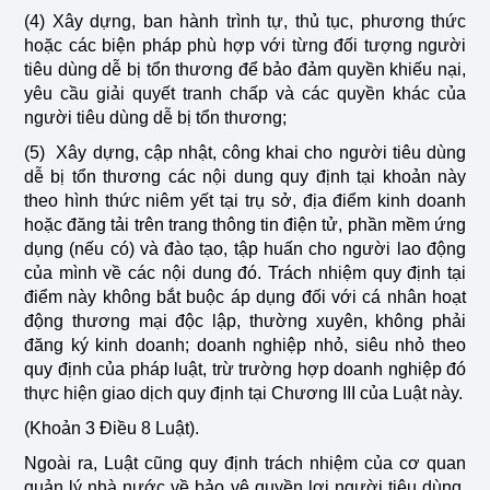
(4) Xây dựng, ban hành trình tự, thủ tục, phương thức
hoặc các biện pháp phù hợp với từng đối tượng người
tiêu dùng dễ bị tổn thương để bảo đảm quyền khiếu nại,
yêu cầu giải quyết tranh chấp và các quyền khác của
người tiêu dùng dễ bị tổn thương;
(5) Xây dựng, cập nhật, công khai cho người tiêu dùng
dễ bị tổn thương các nội dung quy định tại khoản này
theo hình thức niêm yết tại trụ sở, địa điểm kinh doanh
hoặc đăng tải trên trang thông tin điện tử, phần mềm ứng
dụng (nếu có) và đào tạo, tập huấn cho người lao động
của mình về các nội dung đó. Trách nhiệm quy định tại
điểm này không bắt buộc áp dụng đối với cá nhân hoạt
động thương mại độc lập, thường xuyên, không phải
đăng ký kinh doanh; doanh nghiệp nhỏ, siêu nhỏ theo
quy định của pháp luật, trừ trường hợp doanh nghiệp đó
thực hiện giao dịch quy định tại Chương III của Luật này.
(Khoản 3 Điều 8 Luật).
Ngoài ra, Luật cũng quy định trách nhiệm của cơ quan
quản lý nhà nước về bảo vệ quyền lợi người tiêu dùng,