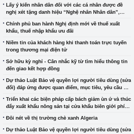
tiêu lớn
Lấy ý kiến nhân dân đối với các cá nhân được đề
nghị xét tặng danh hiệu “Nghệ nhân Nhân dân”,
“Nghệ nhân Ưu tú” trong lĩnh vực nghề thủ công
Chính phủ ban hành Nghị định mới về thuế xuất
mỹ nghệ lần thứ 5
khẩu, thuế nhập khẩu ưu đãi
Niềm tin của khách hàng khi thanh toán trực tuyến
trong thương mại điện tử
Sở hữu kỳ nghỉ - Cân nhắc kỹ từ tìm hiểu thông tin
đến giao kết hợp đồng
Dự thảo Luật Bảo vệ quyền lợi người tiêu dùng (sửa
đổi) đáp ứng được quan điểm, mục tiêu, yêu cầu đặt
ra khi sửa đổi Luật
Triển khai các biện pháp cấp bách giảm ùn ứ và thúc
đẩy xuất khẩu nông sản tại cửa khẩu biên giới phía
Bắc
Đôi nét về thị trường chè xanh Algeria
Dự thảo Luật Bảo vệ quyền lợi người tiêu dùng (sửa