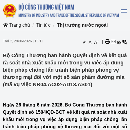
To
na
Trang chủ
Tin tức
Thị trường nước ngoài
Thứ 2, 29/06/2026
|
15:11
+
|
-
A
A
A
Bộ Công Thương ban hành Quyết định về kết quả
rà soát nhà xuất khẩu mới trong vụ việc áp dụng
biện pháp chống lẩn tránh biện pháp phòng vệ
thương mại đối với một số sản phẩm đường mía
(mã vụ việc NR04.AC02-AD13.AS01)
Ngày 26 tháng 6 năm 2026, Bộ Công Thương ban hành
Quyết định số 1504/QĐ-BCT về kết quả rà soát nhà xuất
khẩu mới trong vụ việc áp dụng biện pháp chống lẩn
tránh biện pháp phòng vệ thương mại đối với một số