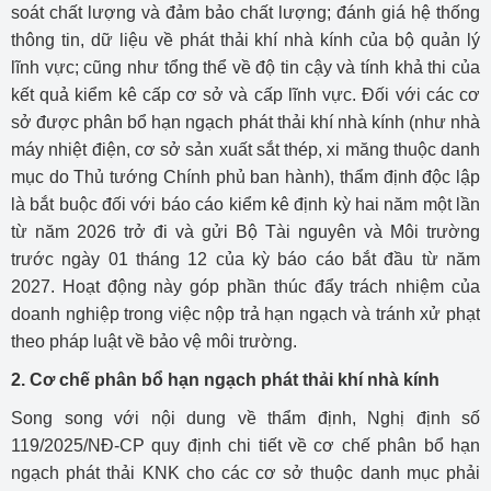
soát chất lượng và đảm bảo chất lượng; đánh giá hệ thống
thông tin, dữ liệu về phát thải khí nhà kính của bộ quản lý
lĩnh vực; cũng như tổng thể về độ tin cậy và tính khả thi của
kết quả kiểm kê cấp cơ sở và cấp lĩnh vực. Đối với các cơ
sở được phân bổ hạn ngạch phát thải khí nhà kính (như nhà
máy nhiệt điện, cơ sở sản xuất sắt thép, xi măng thuộc danh
mục do Thủ tướng Chính phủ ban hành), thẩm định độc lập
là bắt buộc đối với báo cáo kiểm kê định kỳ hai năm một lần
từ năm 2026 trở đi và gửi Bộ Tài nguyên và Môi trường
trước ngày 01 tháng 12 của kỳ báo cáo bắt đầu từ năm
2027. Hoạt động này góp phần thúc đẩy trách nhiệm của
doanh nghiệp trong việc nộp trả hạn ngạch và tránh xử phạt
theo pháp luật về bảo vệ môi trường.
2. Cơ chế phân bổ hạn ngạch phát thải khí nhà kính
Song song với nội dung về thẩm định, Nghị định số
119/2025/NĐ-CP quy định chi tiết về cơ chế phân bổ hạn
ngạch phát thải KNK cho các cơ sở thuộc danh mục phải