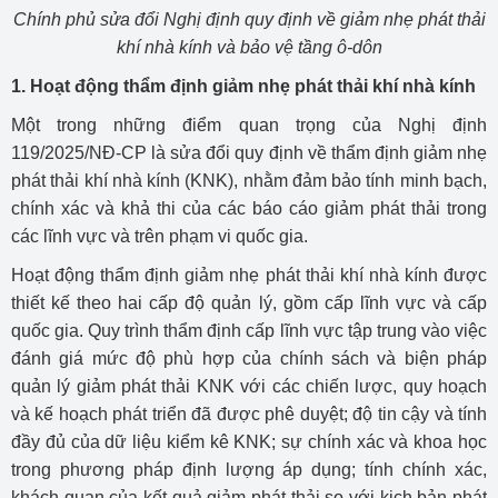
Chính phủ sửa đổi Nghị định quy định về giảm nhẹ phát thải
khí nhà kính và bảo vệ tầng ô-dôn
1. Hoạt động thẩm định giảm nhẹ phát thải khí nhà kính
Một trong những điểm quan trọng của Nghị định
119/2025/NĐ-CP là sửa đổi quy định về thẩm định giảm nhẹ
phát thải khí nhà kính (KNK), nhằm đảm bảo tính minh bạch,
chính xác và khả thi của các báo cáo giảm phát thải trong
các lĩnh vực và trên phạm vi quốc gia.
Hoạt động thẩm định giảm nhẹ phát thải khí nhà kính được
thiết kế theo hai cấp độ quản lý, gồm cấp lĩnh vực và cấp
quốc gia. Quy trình thẩm định cấp lĩnh vực tập trung vào việc
đánh giá mức độ phù hợp của chính sách và biện pháp
quản lý giảm phát thải KNK với các chiến lược, quy hoạch
và kế hoạch phát triển đã được phê duyệt; độ tin cậy và tính
đầy đủ của dữ liệu kiểm kê KNK; sự chính xác và khoa học
trong phương pháp định lượng áp dụng; tính chính xác,
khách quan của kết quả giảm phát thải so với kịch bản phát