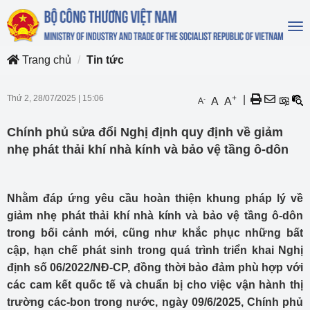
To
na
Trang chủ
Tin tức
Thứ 2, 28/07/2025
|
15:06
+
|
-
A
A
A
Chính phủ sửa đổi Nghị định quy định về giảm
nhẹ phát thải khí nhà kính và bảo vệ tầng ô-dôn
Nhằm đáp ứng yêu cầu hoàn thiện khung pháp lý về
giảm nhẹ phát thải khí nhà kính và bảo vệ tầng ô-dôn
trong bối cảnh mới, cũng như khắc phục những bất
cập, hạn chế phát sinh trong quá trình triển khai Nghị
định số 06/2022/NĐ-CP, đồng thời bảo đảm phù hợp với
các cam kết quốc tế và chuẩn bị cho việc vận hành thị
trường các-bon trong nước, ngày 09/6/2025, Chính phủ