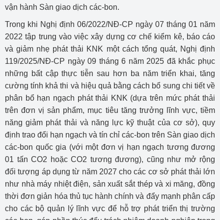
vận hành Sàn giao dịch các-bon.
Trong khi Nghị định 06/2022/NĐ-CP ngày 07 tháng 01 năm
2022 tập trung vào việc xây dựng cơ chế kiểm kê, báo cáo
và giảm nhẹ phát thải KNK một cách tổng quát, Nghị định
119/2025/NĐ-CP ngày 09 tháng 6 năm 2025 đã khắc phục
những bất cập thực tiễn sau hơn ba năm triển khai, tăng
cường tính khả thi và hiệu quả bằng cách bổ sung chi tiết về
phân bổ hạn ngạch phát thải KNK (dựa trên mức phát thải
trên đơn vị sản phẩm, mục tiêu tăng trưởng lĩnh vực, tiềm
năng giảm phát thải và năng lực kỹ thuật của cơ sở), quy
định trao đổi hạn ngạch và tín chỉ các-bon trên Sàn giao dịch
các-bon quốc gia (với một đơn vị hạn ngạch tương đương
01 tấn CO2 hoặc CO2 tương đương), cũng như mở rộng
đối tượng áp dụng từ năm 2027 cho các cơ sở phát thải lớn
như nhà máy nhiệt điện, sản xuất sắt thép và xi măng, đồng
thời đơn giản hóa thủ tục hành chính và đẩy mạnh phân cấp
cho các bộ quản lý lĩnh vực để hỗ trợ phát triển thị trường