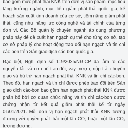
bao gồm mức phát thải KNK trên đơn vị sản phẩm, mục tiêu
tăng trưởng ngành, mục tiêu giảm phát thải quốc gia, kế
hoạch sản xuất kinh doanh của cơ sở, tiềm năng giảm phát
thải, cũng như năng lực công nghệ và tài chính của từng
đơn vị. Các Bộ quản lý chuyên ngành áp dụng phương
pháp này để đề xuất hạn ngạch cụ thể cho từng cơ sở, tạo
cơ sở pháp lý cho hoạt động trao đổi hạn ngạch và tín chỉ
các-bon trên Sàn giao dịch các-bon quốc gia.
Đặc biệt, Nghị định số 119/2025/NĐ-CP đã làm rõ các
nguyên tắc và cơ chế trao đổi, vay mượn, nộp trả, chuyển
giao và bù trừ hạn ngạch phát thải KNK và tín chỉ các-bon.
Theo đó, hạn ngạch và tín chỉ được phép trao đổi trên Sàn
giao dịch các-bon bao gồm hạn ngạch phát thải KNK được
phân bổ bởi cơ quan chức năng và tín chỉ các-bon được
chứng nhận từ kết quả giảm phát thải kể từ ngày
01/01/2021. Mỗi đơn vị hạn ngạch phát thải KNK tương
đương với quyền phát thải một tấn CO₂ hoặc một tấn CO₂
tương đương.