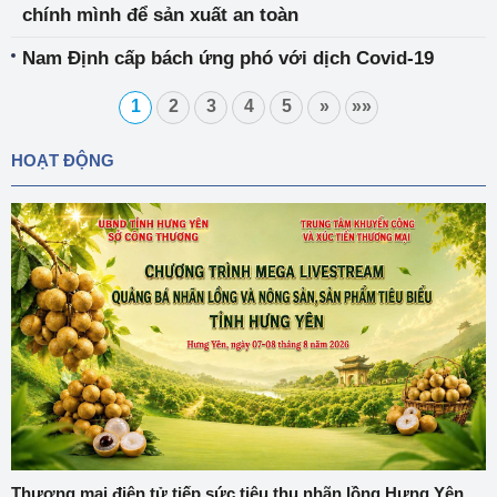
chính mình để sản xuất an toàn
Nam Định cấp bách ứng phó với dịch Covid-19
1
2
3
4
5
»
»»
HOẠT ĐỘNG
Thương mại điện tử tiếp sức tiêu thụ nhãn lồng Hưng Yên