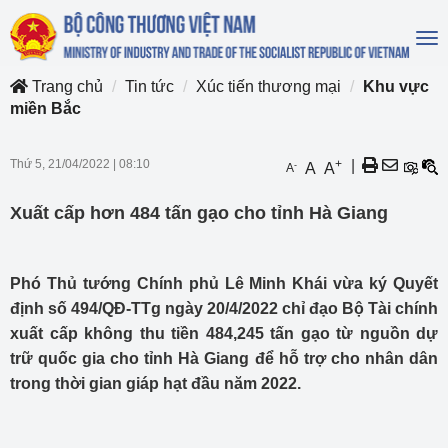
To
na
Trang chủ
Tin tức
Xúc tiến thương mại
Khu vực
miền Bắc
Thứ 5, 21/04/2022
|
08:10
+
|
-
A
A
A
Xuất cấp hơn 484 tấn gạo cho tỉnh Hà Giang
Phó Thủ tướng Chính phủ Lê Minh Khái vừa ký Quyết
định số 494/QĐ-TTg ngày 20/4/2022 chỉ đạo Bộ Tài chính
xuất cấp không thu tiền 484,245 tấn gạo từ nguồn dự
trữ quốc gia cho tỉnh Hà Giang để hỗ trợ cho nhân dân
trong thời gian giáp hạt đầu năm 2022.