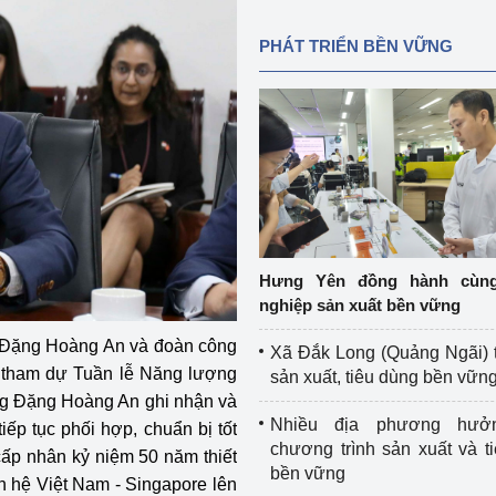
PHÁT TRIỂN BỀN VỮNG
Hưng Yên đồng hành cùn
nghiệp sản xuất bền vững
g Đặng Hoàng An và đoàn công
Xã Đắk Long (Quảng Ngãi) 
 tham dự Tuần lễ Năng lượng
sản xuất, tiêu dùng bền vữn
ng Đặng Hoàng An ghi nhận và
Nhiều địa phương hưở
tiếp tục phối hợp, chuẩn bị tốt
chương trình sản xuất và t
cấp nhân kỷ niệm 50 năm thiết
bền vững
n hệ Việt Nam - Singapore lên