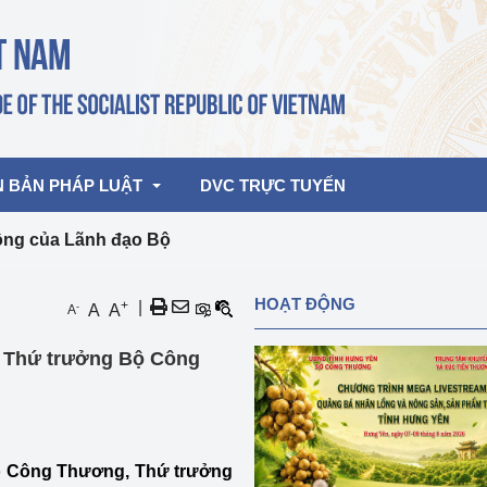
N BẢN PHÁP LUẬT
DVC TRỰC TUYẾN
ộng của Lãnh đạo Bộ
bản pháp quy
Hoạt động của lãnh đạo Đảng, Nhà 
HOẠT ĐỘNG
+
|
-
A
A
A
nước
ghiệp, Thương 
bản điều hành
i Thứ trưởng Bộ Công
am 2026
Hoạt động của Lãnh đạo Bộ
bản hợp nhất
Hoạt động của các đơn vị
rưởng
 Bộ Công Thương, Thứ trưởng