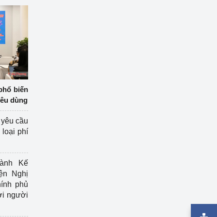
phổ biến
iêu dùng
 yêu cầu
loại phí
ành Kế
ện Nghị
ính phủ
ợi người