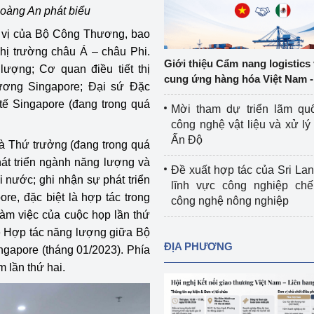
oàng An phát biểu
Cơ sở sản xuất, sửa chữa chai chứa 
LPG
n vị của Bộ Công Thương, bao
 và đổi mới sáng 
hị trường châu Á – châu Phi.
Tổ chức huấn luyện, bồi dưỡng 
Giới thiệu Cẩm nang logistics
ượng; Cơ quan điều tiết thị
nghiệp vụ kiểm định kỹ thuật an toàn 
cung ứng hàng hóa Việt Nam -
ơng Singapore; Đại sứ Đặc
lao động
ế Singapore (đang trong quá
Mời tham dự triển lãm qu
Video bảo vệ môi trường
công nghệ vật liệu và xử lý 
Ấn Độ
à Thứ trưởng (đang trong quá
tưởng của Đảng
Album ảnh bảo vệ môi trường
phát triển ngành năng lượng và
Đề xuất hợp tác của Sri Lan
ời dân
Văn bản về môi trường
 nước; ghi nhận sự phát triển
lĩnh vực công nghiệp chế
re, đặc biệt là hợp tác trong
công nghệ nông nghiệp
Đọc báo giúp bạn
Khu vực miền Bắc
làm việc của cuộc họp lần thứ
về Hợp tác năng lượng giữa Bộ
ài
Khu vực miền Trung
Hiệp định EVFTA
ĐỊA PHƯƠNG
apore (tháng 01/2023). Phía
 lần thứ hai.
ớc
Khu vực miền Nam
Thị trường châu Á – châu Phi
đưa nghị quyết 
Thị trường châu Âu – châu Mỹ
g vào cuộc sống