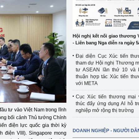
ệp
Công nghiệp nền tảng
ng
Chính sách
Hội nghị kết nối giao thương 
Sản xuất công nghiệp
- Liên bang Nga diễn ra ngày 5
Đại diện Cục Xúc tiến th
tham dự Hội nghị Thương m
tư ASEAN lần thứ 10 và 
thuận hợp tác Xúc tiến th
với META
Cục Xúc tiến thương mại 
thúc đẩy ứng dụng AI hỗ t
ầu tư vào Việt Nam trong lĩnh
nghiệp mở rộng thị trường
trong bối cảnh Thủ tướng Chính
ển điện lực quốc gia thời kỳ
DOANH NGHIỆP - NGƯỜI DÂ
 điện VIII). Singapore mong