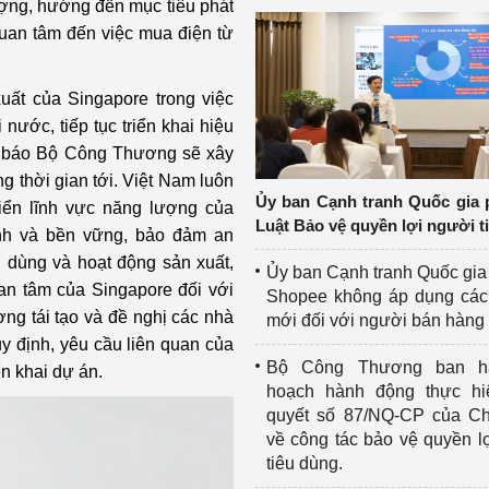
ượng, hướng đến mục tiêu phát
uan tâm đến việc mua điện từ
ất của Singapore trong việc
nước, tiếp tục triển khai hiệu
g báo Bộ Công Thương sẽ xây
g thời gian tới. Việt Nam luôn
Ủy ban Cạnh tranh Quốc gia 
riển lĩnh vực năng lượng của
Luật Bảo vệ quyền lợi người t
anh và bền vững, bảo đảm an
u dùng và hoạt động sản xuất,
Ủy ban Cạnh tranh Quốc gia
uan tâm của Singapore đối với
Shopee không áp dụng các 
ợng tái tạo và đề nghị các nhà
mới đối với người bán hàng
y định, yêu cầu liên quan của
Bộ Công Thương ban h
n khai dự án.
hoạch hành động thực hi
quyết số 87/NQ-CP của Ch
về công tác bảo vệ quyền l
tiêu dùng.