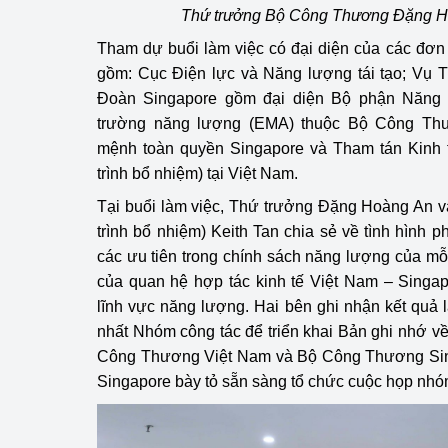
Thứ trưởng Bộ Công Thương Đặng H
hiệu quả
Tham dự buổi làm việc có đại diện của các đơ
Khoa học, công nghệ
gồm: Cục Điện lực và Năng lượng tái tạo; Vụ T
tạo
Đoàn Singapore gồm đại diện Bộ phận Năng l
trường năng lượng (EMA) thuộc Bộ Công Thư
Thông báo
mệnh toàn quyền Singapore và Tham tán Kinh t
Bảo vệ môi trường
trình bổ nhiệm) tại Việt Nam.
Tại buổi làm việc, Thứ trưởng Đặng Hoàng An v
Bảo vệ nền tảng tư 
trình bổ nhiệm) Keith Tan chia sẻ về tình hình 
Doanh nghiệp - Ngư
các ưu tiên trong chính sách năng lượng của mỗi
của quan hệ hợp tác kinh tế Việt Nam – Singapo
Xúc tiến thương mại
lĩnh vực năng lượng. Hai bên ghi nhận kết quả 
nhất Nhóm công tác để triển khai Bản ghi nhớ 
Thị trường nước ngo
Công Thương Việt Nam và Bộ Công Thương Sing
Singapore bày tỏ sẵn sàng tổ chức cuộc họp nhóm
Thị trường trong nư
Ngành Công Thương 
Đại hội XIV của Đản