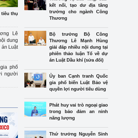
kết nối, tạo dư địa tăng
trưởng cho ngành Công
tiêu thụ
Thương
ương Lê
Bộ trưởng Bộ Công
nội dung
Thương Lê Mạnh Hùng
án Luật
giải đáp nhiều nội dung tại
phiên thảo luận Tổ về dự
án Luật Dầu khí (sửa đổi)
gia phổ
ợi người
Ủy ban Cạnh tranh Quốc
gia phổ biến Luật Bảo vệ
quyền lợi người tiêu dùng
Phát huy vai trò ngoại giao
trong bảo đảm an ninh
năng lượng
Thứ trưởng Nguyễn Sinh