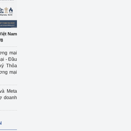
Việt Nam
/8
ương mại
ại - Đầu
ký Thỏa
ương mại
và Meta
rợ doanh
N