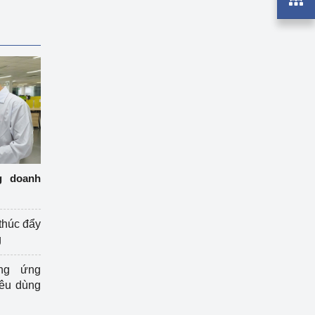
g doanh
thúc đẩy
g
ng ứng
iêu dùng