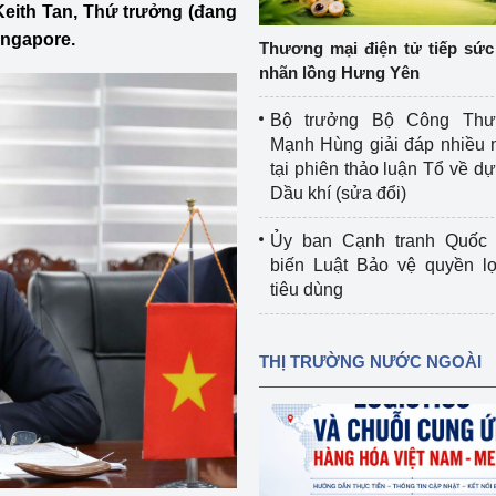
Keith Tan, Thứ trưởng (đang
 luận
Họp báo
ingapore.
Thương mại điện tử tiếp sức 
Thông cáo báo chí
nhãn lồng Hưng Yên
Điểm báo
Bộ trưởng Bộ Công Th
Mạnh Hùng giải đáp nhiều 
Nông Lâm Thủy sản
tại phiên thảo luận Tổ về dự 
Dầu khí (sửa đổi)
n lực
Ủy ban Cạnh tranh Quốc 
biến Luật Bảo vệ quyền l
tiêu dùng
Tổ chức kiểm định kỹ thuật an toàn lao 
động thuộc thẩm quyền quản lý của 
g Thương
Bộ Công Thương
THỊ TRƯỜNG NƯỚC NGOÀI
Công Thương
Tổ chức được cấp GCN đăng ký, hoạt 
động kiểm định thiết bị, dụng cụ điện 
làm việc ở môi trường không có nguy 
hiểm khí, bụi nổ
tiết kiệm và 
Hiệu quả năng lượng