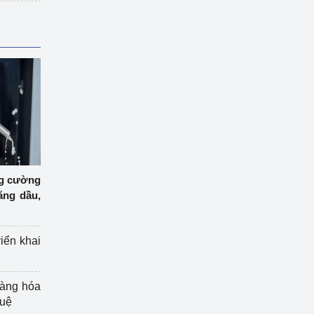
ng cường
ăng dầu,
riển khai
hàng hóa
tuệ