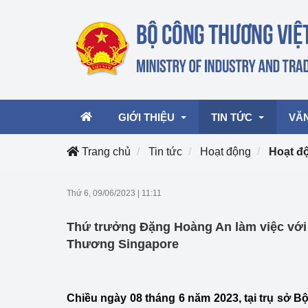
GIỚI THIỆU
TIN TỨC
VĂ
Trang chủ
Tin tức
Hoạt động
Hoạt đ
Lãnh đạo Bộ
Hoạt động
Văn 
Thứ 6, 09/06/2023
|
11:11
Chức năng nhiệm vụ
Giải thưởng Công n
Văn 
Thứ trưởng Đặng Hoàng An làm việc vớ
mại, Dịch vụ Việt N
Cơ cấu tổ chức
Văn 
Thương Singapore
Công Thương 57
Hoạt động của Bộ t
Chiều ngày 08 tháng 6 năm 2023, tại trụ sở