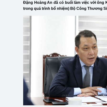
Đặng Hoàng An đã có buổi làm việc với ông 
Công Thương - Công
trong quá trình bổ nhiệm) Bộ Công Thương S
Chuyển đổi số
Lịch sử phát triển
Bản tin Thị trường 
Phát triển nguồn nhâ
Phát triển bền vững
Tổ chức kiểm định
Văn hóa ngành Côn
Tái cơ cấu ngành 
Quản lý thị trường
Sử dụng năng lượng 