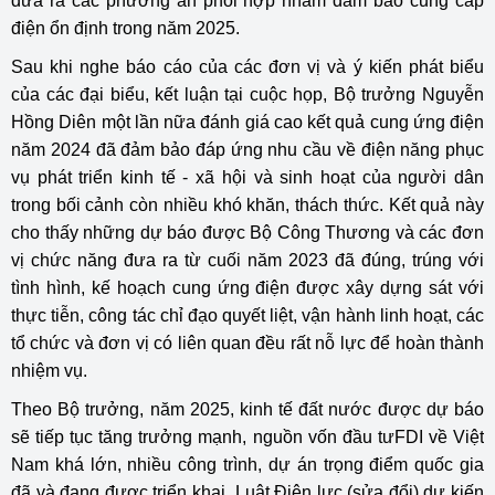
đưa ra các phương án phối hợp nhằm đảm bảo cung cấp
điện ổn định trong năm 2025.
Sau khi nghe báo cáo của các đơn vị và ý kiến phát biểu
của các đại biểu, kết luận tại cuộc họp, Bộ trưởng Nguyễn
Hồng Diên một lần nữa đánh giá cao kết quả cung ứng điện
năm 2024 đã đảm bảo đáp ứng nhu cầu về điện năng phục
vụ phát triển kinh tế - xã hội và sinh hoạt của người dân
trong bối cảnh còn nhiều khó khăn, thách thức. Kết quả này
cho thấy những dự báo được Bộ Công Thương và các đơn
vị chức năng đưa ra từ cuối năm 2023 đã đúng, trúng với
tình hình, kế hoạch cung ứng điện được xây dựng sát với
thực tiễn, công tác chỉ đạo quyết liệt, vận hành linh hoạt, các
tổ chức và đơn vị có liên quan đều rất nỗ lực để hoàn thành
nhiệm vụ.
Theo Bộ trưởng, năm 2025, kinh tế đất nước được dự báo
sẽ tiếp tục tăng trưởng mạnh, nguồn vốn đầu tưFDI về Việt
Nam khá lớn, nhiều công trình, dự án trọng điểm quốc gia
đã và đang được triển khai, Luật Điện lực (sửa đổi) dự kiến