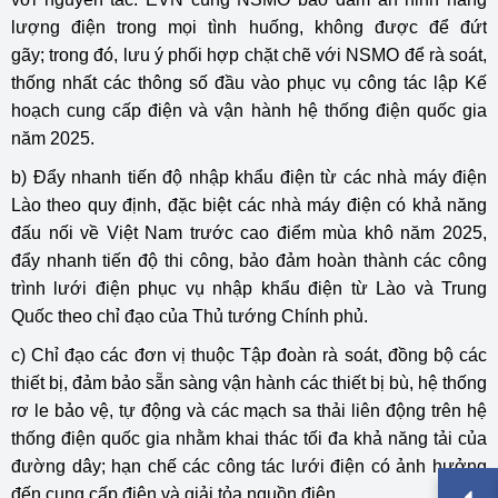
lượng điện trong mọi tình huống, không được để đứt
gãy; trong đó, lưu ý phối hợp chặt chẽ với NSMO để rà soát,
thống nhất các thông số đầu vào phục vụ công tác lập Kế
hoạch cung cấp điện và vận hành hệ thống điện quốc gia
năm 2025.
b) Đẩy nhanh tiến độ nhập khẩu điện từ các nhà máy điện
Lào theo quy định, đặc biệt các nhà máy điện có khả năng
đấu nối về Việt Nam trước cao điểm mùa khô năm 2025,
đẩy nhanh tiến độ thi công, bảo đảm hoàn thành các công
trình lưới điện phục vụ nhập khẩu điện từ Lào và Trung
Quốc theo chỉ đạo của Thủ tướng Chính phủ.
c) Chỉ đạo các đơn vị thuộc Tập đoàn rà soát, đồng bộ các
thiết bị, đảm bảo sẵn sàng vận hành các thiết bị bù, hệ thống
rơ le bảo vệ, tự động và các mạch sa thải liên động trên hệ
thống điện quốc gia nhằm khai thác tối đa khả năng tải của
đường dây; hạn chế các công tác lưới điện có ảnh hưởng
đến cung cấp điện và giải tỏa nguồn điện.