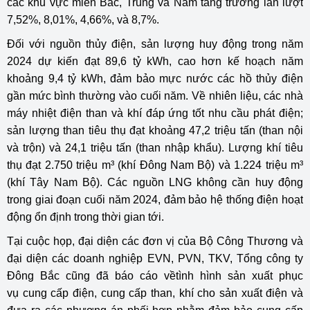
các khu vực miền Bắc, Trung và Nam tăng trưởng lần lượt
7,52%, 8,01%, 4,66%, và 8,7%.
Đối với nguồn thủy điện, sản lượng huy động trong năm
2024 dự kiến đạt 89,6 tỷ kWh, cao hơn kế hoạch năm
khoảng 9,4 tỷ kWh, đảm bảo mực nước các hồ thủy điện
gần mức bình thường vào cuối năm. Về nhiên liệu, các nhà
máy nhiệt điện than và khí đáp ứng tốt nhu cầu phát điện;
sản lượng than tiêu thụ đạt khoảng 47,2 triệu tấn (than nội
và trộn) và 24,1 triệu tấn (than nhập khẩu). Lượng khí tiêu
thụ đạt 2.750 triệu m³ (khí Đông Nam Bộ) và 1.224 triệu m³
(khí Tây Nam Bộ). Các nguồn LNG không cần huy động
trong giai đoạn cuối năm 2024, đảm bảo hệ thống điện hoạt
động ổn định trong thời gian tới.
Tại cuộc họp, đại diện các đơn vị của Bộ Công Thương và
đại diện các doanh nghiệp EVN, PVN, TKV, Tổng công ty
Đông Bắc cũng đã báo cáo vềtình hình sản xuất phục
vụ cung cấp điện, cung cấp than, khí cho sản xuất điện và