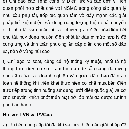
e) Chỉ đạo các Tổng công ty Điện lực và các đơn vị liên
quan phối hợp chặt chẽ với NSMO trong công tác quản lý
nhu cầu phụ tải, tiếp tục quan tâm và đẩy mạnh các giải
pháp tiết kiệm điện, sử dụng năng lượng hiệu quả, chuyển
dịch phụ tải và chuẩn bị các phương án điều hòa/điều tiết
phụ tải, huy động nguồn điện phát từ dầu ở mức hợp lý để
cung ứng và tính toán phương án cấp điện cho một số đảo
xa, bản ở vùng núi cao.
f) Chỉ đạo rà soát, củng cố hệ thống kỹ thuật, nhất là hệ
thống lưới điện cơ sở, trạm biến áp để sẵn sàng đáp ứng
nhu cầu của các doanh nghiệp và người dân, bảo đảm an
toàn hệ thống khi triển khai thực hiện cơ chế mua bán điện
trực tiếp (trong tình huống sử dụng lưới điện quốc gia) và cơ
chế khuyến khích phát triển mặt trời áp mái đã được Chính
phủ ban hành.
Đối với PVN và PVGas
:
a) Ưu tiên cung cấp tối đa khí và thực hiện các giải pháp để