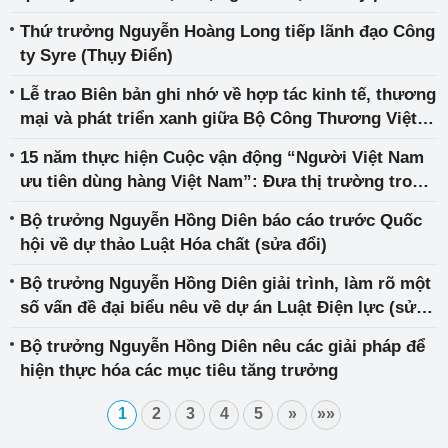
Thứ trưởng Nguyễn Hoàng Long tiếp lãnh đạo Công
ty Syre (Thụy Điển)
Lễ trao Biên bản ghi nhớ về hợp tác kinh tế, thương
mại và phát triển xanh giữa Bộ Công Thương Việt
Nam và Bộ Ngoại giao Thụy Điển
15 năm thực hiện Cuộc vận động “Người Việt Nam
ưu tiên dùng hàng Việt Nam”: Đưa thị trường trong
nước trở thành “tuyến phòng ngự”, “bệ đỡ” vững
Bộ trưởng Nguyễn Hồng Diên báo cáo trước Quốc
chắc cho nền kinh tế
hội về dự thảo Luật Hóa chất (sửa đổi)
Bộ trưởng Nguyễn Hồng Diên giải trình, làm rõ một
số vấn đề đại biểu nêu về dự án Luật Điện lực (sửa
đổi)
Bộ trưởng Nguyễn Hồng Diên nêu các giải pháp để
hiện thực hóa các mục tiêu tăng trưởng
1
2
3
4
5
»
»»