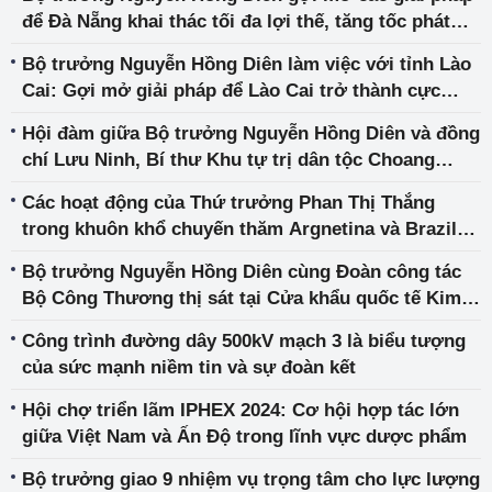
để Đà Nẵng khai thác tối đa lợi thế, tăng tốc phát
triển
Bộ trưởng Nguyễn Hồng Diên làm việc với tỉnh Lào
Cai: Gợi mở giải pháp để Lào Cai trở thành cực
tăng trưởng của vùng và cả nước
Hội đàm giữa Bộ trưởng Nguyễn Hồng Diên và đồng
chí Lưu Ninh, Bí thư Khu tự trị dân tộc Choang
Quảng Tây, Trung Quốc
Các hoạt động của Thứ trưởng Phan Thị Thắng
trong khuôn khổ chuyến thăm Argnetina và Brazil
của Trưởng Ban Tuyên giáo Trung ương Nguyễn
Bộ trưởng Nguyễn Hồng Diên cùng Đoàn công tác
Trọng Nghĩa
Bộ Công Thương thị sát tại Cửa khẩu quốc tế Kim
Thành
Công trình đường dây 500kV mạch 3 là biểu tượng
của sức mạnh niềm tin và sự đoàn kết
Hội chợ triển lãm IPHEX 2024: Cơ hội hợp tác lớn
giữa Việt Nam và Ấn Độ trong lĩnh vực dược phẩm
Bộ trưởng giao 9 nhiệm vụ trọng tâm cho lực lượng