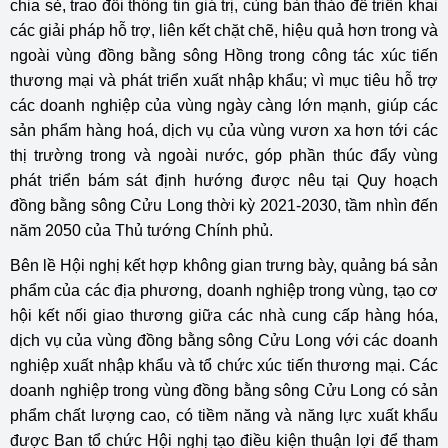
chia sẻ, trao đổi thông tin giá trị, cùng bàn thảo để triển khai
các giải pháp hỗ trợ, liên kết chặt chẽ, hiệu quả hơn trong và
ngoài vùng đồng bằng sông Hồng trong công tác xúc tiến
thương mại và phát triển xuất nhập khẩu; vì mục tiêu hỗ trợ
các doanh nghiệp của vùng ngày càng lớn mạnh, giúp các
sản phẩm hàng hoá, dịch vụ của vùng vươn xa hơn tới các
thị trường trong và ngoài nước, góp phần thúc đẩy vùng
phát triển bám sát định hướng được nêu tại Quy hoạch
đồng bằng sông Cửu Long thời kỳ 2021-2030, tầm nhìn đến
năm 2050 của Thủ tướng Chính phủ.
Bên lề Hội nghị kết hợp không gian trưng bày, quảng bá sản
phẩm của các địa phương, doanh nghiệp trong vùng, tạo cơ
hội kết nối giao thương giữa các nhà cung cấp hàng hóa,
dịch vụ của vùng đồng bằng sông Cửu Long với các doanh
nghiệp xuất nhập khẩu và tổ chức xúc tiến thương mại. Các
doanh nghiệp trong vùng đồng bằng sông Cửu Long có sản
phẩm chất lượng cao, có tiềm năng và năng lực xuất khẩu
được Ban tổ chức Hội nghị tạo điều kiện thuận lợi để tham