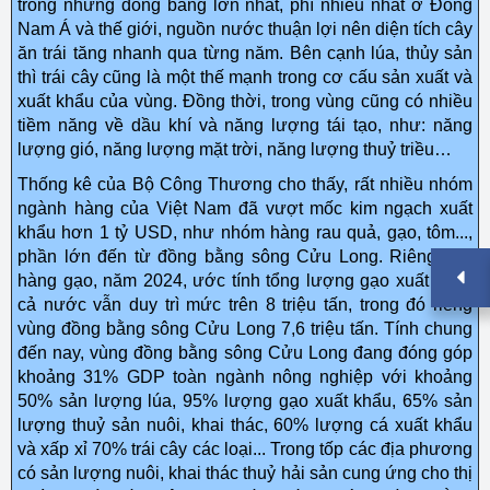
trong những đồng bằng lớn nhất, phì nhiêu nhất ở Đông
Nam Á và thế giới, nguồn nước thuận lợi nên diện tích cây
ăn trái tăng nhanh qua từng năm. Bên cạnh lúa, thủy sản
thì trái cây cũng là một thế mạnh trong cơ cấu sản xuất và
xuất khẩu của vùng. Đồng thời, trong vùng cũng có nhiều
tiềm năng về dầu khí và năng lượng tái tạo, như: năng
lượng gió, năng lượng mặt trời, năng lượng thuỷ triều…
Thống kê của Bộ Công Thương cho thấy, rất nhiều nhóm
ngành hàng của Việt Nam đã vượt mốc kim ngạch xuất
khẩu hơn 1 tỷ USD, như nhóm hàng rau quả, gạo, tôm...,
phần lớn đến từ đồng bằng sông Cửu Long. Riêng mặt
hàng gạo, năm 2024, ước tính tổng lượng gạo xuất khẩu
cả nước vẫn duy trì mức trên 8 triệu tấn, trong đó riêng
vùng đồng bằng sông Cửu Long 7,6 triệu tấn. Tính chung
đến nay, vùng đồng bằng sông Cửu Long đang đóng góp
khoảng 31% GDP toàn ngành nông nghiệp với khoảng
50% sản lượng lúa, 95% lượng gạo xuất khẩu, 65% sản
lượng thuỷ sản nuôi, khai thác, 60% lượng cá xuất khẩu
và xấp xỉ 70% trái cây các loại... Trong tốp các địa phương
có sản lượng nuôi, khai thác thuỷ hải sản cung ứng cho thị