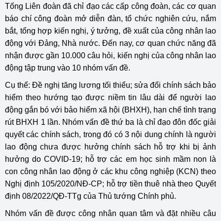
Tổng Liên đoàn đã chỉ đạo các cấp công đoàn, các cơ quan
báo chí công đoàn mở diễn đàn, tổ chức nghiên cứu, nắm
bắt, tổng hợp kiến nghị, ý tưởng, đề xuất của công nhân lao
động với Đảng, Nhà nước. Đến nay, cơ quan chức năng đã
nhận được gần 10.000 câu hỏi, kiến nghị của công nhân lao
động tập trung vào 10 nhóm vấn đề.
Cụ thể: Đề nghị tăng lương tối thiểu; sửa đổi chính sách bảo
hiểm theo hướng tạo được niềm tin lâu dài để người lao
động gắn bó với bảo hiểm xã hội (BHXH), hạn chế tình trạng
rút BHXH 1 lần. Nhóm vấn đề thứ ba là chỉ đạo đôn đốc giải
quyết các chính sách, trong đó có 3 nội dung chính là người
lao động chưa được hưởng chính sách hỗ trợ khi bị ảnh
hưởng do COVID-19; hỗ trợ các em học sinh mầm non là
con công nhân lao động ở các khu công nghiệp (KCN) theo
Nghị định 105/2020/NĐ-CP; hỗ trợ tiền thuê nhà theo Quyết
định 08/2022/QĐ-TTg của Thủ tướng Chính phủ.
Nhóm vấn đề được công nhân quan tâm và đặt nhiều câu