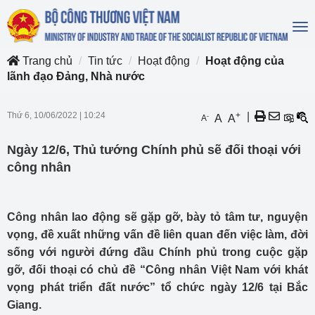
To
na
Trang chủ
Tin tức
Hoạt động
Hoạt động của
lãnh đạo Đảng, Nhà nước
Thứ 6, 10/06/2022
|
10:24
+
|
-
A
A
A
Ngày 12/6, Thủ tướng Chính phủ sẽ đối thoại với
công nhân
Công nhân lao động sẽ gặp gỡ, bày tỏ tâm tư, nguyện
vọng, đề xuất những vấn đề liên quan đến việc làm, đời
sống với người đứng đầu Chính phủ trong cuộc gặp
gỡ, đối thoại có chủ đề “Công nhân Việt Nam với khát
vọng phát triển đất nước” tổ chức ngày 12/6 tại Bắc
Giang.