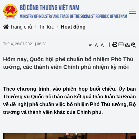
To
na
Trang chủ
Tin tức
Hoạt động
Thứ 4, 28/07/2021
|
08:28
+
|
-
A
A
A
Hôm nay, Quốc hội phê chuẩn bổ nhiệm Phó Thủ
tướng, các thành viên Chính phủ nhiệm kỳ mới
Theo chương trình, vào phiên họp buổi chiều, Ủy ban
Thường vụ Quốc hội báo cáo kết quả thảo luận tại Đoàn
về đề nghị phê chuẩn việc bổ nhiệm Phó Thủ tướng, Bộ
trưởng và thành viên khác của Chính phủ.