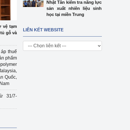
Nhật Tân kiểm tra năng lực
sản xuất nhiên liệu sinh
học tại miền Trung
ự vệ tạm
LIÊN KẾT WEBSITE
tủ gỗ và
 áp thuế
sản phẩm
polymer
Malaysia,
àn Quốc,
t Nam
ừ 31/7-