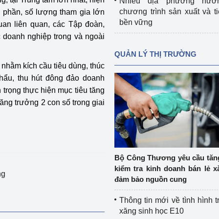
Nhiều địa phương hưở
chương trình sản xuất và t
h phần, số lượng tham gia lớn
bền vững
quan liên quan, các Tập đoàn,
 doanh nghiệp trong và ngoài
QUẢN LÝ THỊ TRƯỜNG
 nhằm kích cầu tiêu dùng, thúc
hẩu, thu hút đông đảo doanh
 trọng thực hiện mục tiêu tăng
ăng trưởng 2 con số trong giai
Bộ Công Thương yêu cầu tă
kiểm tra kinh doanh bán lẻ x
ng
đảm bảo nguồn cung
Thông tin mới về tình hình t
xăng sinh học E10