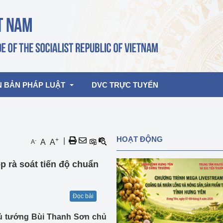
N BẢN PHÁP LUẬT
DVC TRỰC TUYẾN
bản pháp quy
Hoạt động của lãnh đạo Đảng, Nhà 
HOẠT ĐỘNG
+
|
-
A
A
A
nước
ghiệp, Thương 
bản điều hành
 rà soát tiến độ chuẩn
am 2026
Hoạt động của Lãnh đạo Bộ
bản hợp nhất
Hoạt động của các đơn vị
Đọc bài
rưởng
Thủ tướng Bùi Thanh Sơn chủ