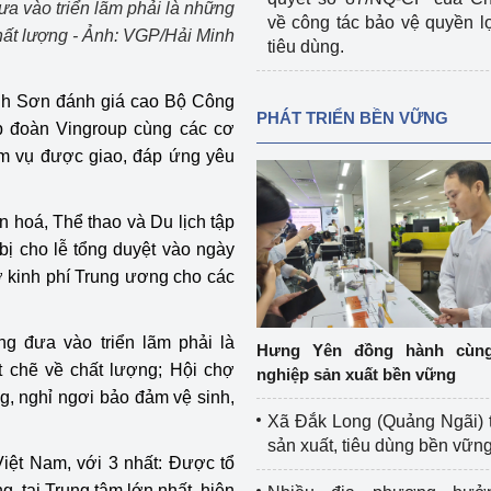
ưa vào triển lãm phải là những
về công tác bảo vệ quyền l
chất lượng - Ảnh: VGP/Hải Minh
tiêu dùng.
anh Sơn đánh giá cao Bộ Công
PHÁT TRIỂN BỀN VỮNG
p đoàn Vingroup cùng các cơ
iệm vụ được giao, đáp ứng yêu
hoá, Thể thao và Du lịch tập
bị cho lễ tổng duyệt vào ngày
rợ kinh phí Trung ương cho các
g đưa vào triển lãm phải là
Hưng Yên đồng hành cùn
t chẽ về chất lượng; Hội chợ
nghiệp sản xuất bền vững
g, nghỉ ngơi bảo đảm vệ sinh,
Xã Đắk Long (Quảng Ngãi) 
sản xuất, tiêu dùng bền vữn
Việt Nam, với 3 nhất: Được tổ
, tại Trung tâm lớn nhất, hiện