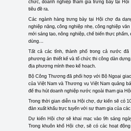
chức, doanh nghiệp tham gia trưng bày tại Hộ
tiêu đề ra.
Phát triển công nghi
Các ngành hàng trưng bày tại Hội chợ đa dạn
Phát triển năng lượ
nghiệp nặng, công nghiệp nhẹ, công nghiệp văn
mới sáng tạo, nông nghiệp, chế biến thực phẩm, 
dùng…
Tất cả các tỉnh, thành phố trong cả nước đ
phương án thiết kế và tổ chức thi công dàn dựng,
địa phương mình theo kế hoạch.
Bộ Công Thương đã phối hợp với Bộ Ngoại giao 
của Việt Nam và Thương vụ Việt Nam quảng bá r
để thu hút doanh nghiệp nước ngoài tham gia Hộ
Trong thời gian diễn ra Hội chợ, dự kiến sẽ có 
đàn xuất khẩu trực tuyến với sự tham gia của cá
Dự kiến Hội chợ sẽ khai mạc vào 9h sáng ngày
Trong khuôn khổ Hội chợ, sẽ có các hoạt độn