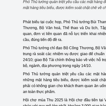
Phó Thủ tướng quán triệt yêu cầu các mặt hàng đ
mặt hàng tiêu biểu, được kiểm soát chặt chẽ về 
Phát biểu tại cuộc họp, Phó Thủ tướng Bùi Th
Thương, Bộ Văn hoá, Thể thao và Du lịch, Tậ
quan, đơn vị liên quan đã nỗ lực triển khai nh
cầu, đúng tiến độ đề ra.
Phó Thủ tướng chỉ đạo Bộ Công Thương, Bộ Văn 
trung rà soát các nhiệm vụ được giao để chuẩn 
24/10; giao Bộ Tài chính thông báo về việc hỗ t
bộ, ngành, địa phương trong ngày 14/10.
Phó Thủ tướng quán triệt yêu cầu các mặt hàn
những mặt hàng tiêu biểu, được kiểm soát chặ
phải có không gian cho khách tham quan ăn uốn
an toàn thực phẩm.
Hội chợ mùa Thu 2025 là Hội chợ đầu tiên tại 
chức với quy mô lớn nhất, khoảng 3.000 gian hàng