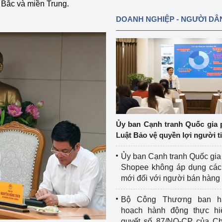
 Bắc và miền Trung.
DOANH NGHIỆP - NGƯỜI DÂ
Ủy ban Cạnh tranh Quốc gia 
Luật Bảo vệ quyền lợi người t
Ủy ban Cạnh tranh Quốc gia
Shopee không áp dụng các 
mới đối với người bán hàng
Bộ Công Thương ban h
hoạch hành động thực hi
quyết số 87/NQ-CP của Ch