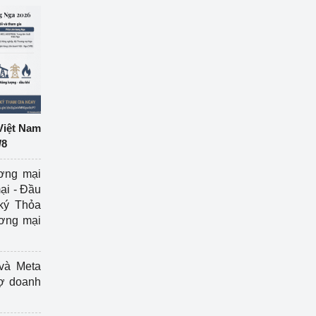
Việt Nam
/8
ương mại
ại - Đầu
ký Thỏa
ương mại
và Meta
rợ doanh