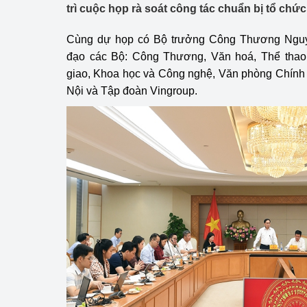
trì cuộc họp rà soát công tác chuẩn bị tổ chứ
Công Thương - Công
Chuyển đổi số
Cùng dự họp có Bộ trưởng Công Thương Nguyễ
đạo các Bộ: Công Thương, Văn hoá, Thể thao v
Lịch sử phát triển
giao, Khoa học và Công nghệ, Văn phòng Chính 
Nội và Tập đoàn Vingroup.
Bản tin Thị trường 
Phát triển nguồn nhâ
Phát triển bền vững
Tổ chức kiểm định
Văn hóa ngành Côn
Tái cơ cấu ngành 
Quản lý thị trường
Sử dụng năng lượng 