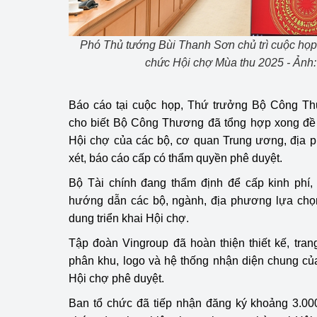
hiệu quả
Khoa học, công nghệ
Phó Thủ tướng Bùi Thanh Sơn chủ trì cuộc họp 
tạo
chức Hội chợ Mùa thu 2025 - Ảnh
Thông báo
Báo cáo tại cuộc họp, Thứ trưởng Bộ Công T
Bảo vệ môi trường
cho biết Bộ Công Thương đã tổng hợp xong đề n
Hội chợ của các bộ, cơ quan Trung ương, địa 
Bảo vệ nền tảng tư 
xét, báo cáo cấp có thẩm quyền phê duyệt.
Doanh nghiệp - Ngư
Bộ Tài chính đang thẩm định để cấp kinh phí, 
hướng dẫn các bộ, ngành, địa phương lựa chọn
Xúc tiến thương mại
dung triển khai Hội chợ.
Thị trường nước ngo
Tập đoàn Vingroup đã hoàn thiện thiết kế, trang 
phân khu, logo và hệ thống nhận diện chung c
Thị trường trong nư
Hội chợ phê duyệt.
Ngành Công Thương 
Ban tổ chức đã tiếp nhận đăng ký khoảng 3.000
Đại hội XIV của Đản