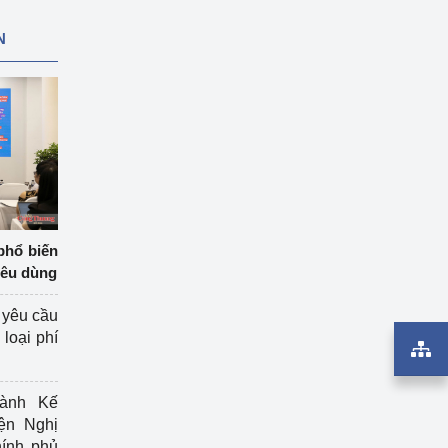
N
phổ biến
iêu dùng
 yêu cầu
loại phí
ành Kế
ện Nghị
ính phủ