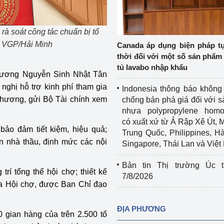
Cơ sở sản xuất, sửa chữa chai chứa 
LPG
 và đổi mới sáng 
rà soát công tác chuẩn bị tổ
Tổ chức huấn luyện, bồi dưỡng 
: VGP/Hải Minh
Canada áp dụng biện pháp t
nghiệp vụ kiểm định kỹ thuật an toàn 
thời đối với một số sản phẩm 
lao động
tủ lavabo nhập khẩu
hương Nguyễn Sinh Nhật Tân
Video bảo vệ môi trường
ghị hỗ trợ kinh phí tham gia
Indonesia thông báo không
phương, gửi Bộ Tài chính xem
chống bán phá giá đối với 
tưởng của Đảng
Album ảnh bảo vệ môi trường
nhựa polypropylene homo
có xuất xứ từ Ả Rập Xê Út, 
ời dân
Văn bản về môi trường
bảo đảm tiết kiệm, hiệu quả;
Trung Quốc, Philippines, H
 nhà thầu, định mức các nội
Singapore, Thái Lan và Việ
Đọc báo giúp bạn
Khu vực miền Bắc
Bản tin Thị trường Úc t
ài
Khu vực miền Trung
Hiệp định EVFTA
trí tổng thể hội chợ; thiết kế
7/8/2026
ủa Hội chợ, được Ban Chỉ đạo
ớc
Khu vực miền Nam
Thị trường châu Á – châu Phi
ĐỊA PHƯƠNG
đưa nghị quyết 
Thị trường châu Âu – châu Mỹ
 gian hàng của trên 2.500 tổ
g vào cuộc sống