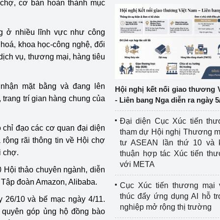
i chợ, cơ bản hoàn thành mục
ệp
Công nghiệp nền tảng
g ở nhiều lĩnh vực như công
ng
Chính sách
 hoá, khoa học-công nghệ, đổi
dịch vụ, thương mại, hàng tiêu
Sản xuất công nghiệp
ã nhận mặt bằng và đang lên
Hội nghị kết nối giao thương 
 trang trí gian hàng chung của
- Liên bang Nga diễn ra ngày 5
Đại diện Cục Xúc tiến th
chỉ đạo các cơ quan đại diện
tham dự Hội nghị Thương m
ộng rãi thông tin về Hội chợ
tư ASEAN lần thứ 10 và 
i chợ.
thuận hợp tác Xúc tiến th
với META
10 Hội thảo chuyên ngành, diễn
c Tập đoàn Amazon, Alibaba.
Cục Xúc tiến thương mại 
thúc đẩy ứng dụng AI hỗ t
 26/10 và bế mạc ngày 4/11.
nghiệp mở rộng thị trường
g quyên góp ủng hộ đồng bào