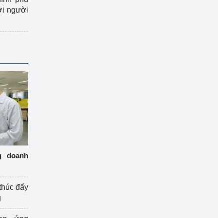
ợi người
g doanh
thúc đẩy
g