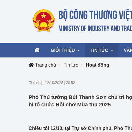
GIỚI THIỆU
TIN TỨC
VĂ
Trang chủ
Tin tức
Hoạt động
Lãnh đạo Bộ
Hoạt động
Văn 
Chủ nhật, 12/10/2025
|
20:52
Chức năng nhiệm vụ
Giải thưởng Công n
Văn 
Phó Thủ tướng Bùi Thanh Sơn chủ trì họp
mại, Dịch vụ Việt N
Cơ cấu tổ chức
Văn 
bị tổ chức Hội chợ Mùa thu 2025
Công Thương 57
Hoạt động của Bộ t
Chiều tối 12/10, tại Trụ sở Chính phủ, Phó 