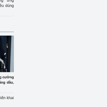
ng ứng
iêu dùng
ng cường
ăng dầu,
riển khai