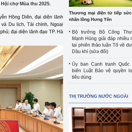
c Hội chợ Mùa thu 2025.
 luận
Họp báo
Thương mại điện tử tiếp sức 
Thông cáo báo chí
n Hồng Diên, đại diện lãnh
nhãn lồng Hưng Yên
à Du lịch, Tài chính, Ngoại
Điểm báo
phủ; đại diện lãnh đạo TP. Hà
Bộ trưởng Bộ Công Th
Mạnh Hùng giải đáp nhiều 
Nông Lâm Thủy sản
tại phiên thảo luận Tổ về dự 
Dầu khí (sửa đổi)
n lực
Ủy ban Cạnh tranh Quốc 
biến Luật Bảo vệ quyền l
tiêu dùng
Tổ chức kiểm định kỹ thuật an toàn lao 
động thuộc thẩm quyền quản lý của 
g Thương
Bộ Công Thương
THỊ TRƯỜNG NƯỚC NGOÀI
Công Thương
Tổ chức được cấp GCN đăng ký, hoạt 
động kiểm định thiết bị, dụng cụ điện 
làm việc ở môi trường không có nguy 
hiểm khí, bụi nổ
tiết kiệm và 
Hiệu quả năng lượng