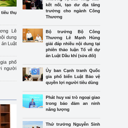
kết nối, tạo dư địa tăng
trưởng cho ngành Công
tiêu thụ
Thương
ương Lê
Bộ trưởng Bộ Công
nội dung
Thương Lê Mạnh Hùng
án Luật
giải đáp nhiều nội dung tại
phiên thảo luận Tổ về dự
án Luật Dầu khí (sửa đổi)
gia phổ
ợi người
Ủy ban Cạnh tranh Quốc
gia phổ biến Luật Bảo vệ
quyền lợi người tiêu dùng
Phát huy vai trò ngoại giao
trong bảo đảm an ninh
năng lượng
Thứ trưởng Nguyễn Sinh