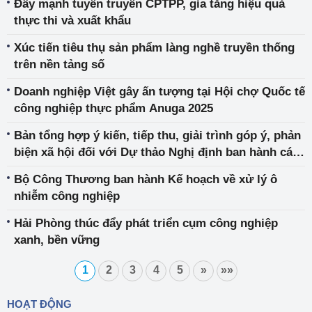
Đẩy mạnh tuyên truyền CPTPP, gia tăng hiệu quả
thực thi và xuất khẩu
Xúc tiến tiêu thụ sản phẩm làng nghề truyền thống
trên nền tảng số
Doanh nghiệp Việt gây ấn tượng tại Hội chợ Quốc tế
công nghiệp thực phẩm Anuga 2025
Bản tổng hợp ý kiến, tiếp thu, giải trình góp ý, phản
biện xã hội đối với Dự thảo Nghị định ban hành các
danh mục quản lý hoá chất thuộc phạm vị điều
Bộ Công Thương ban hành Kế hoạch về xử lý ô
chỉnh Luật Hoá chất
nhiễm công nghiệp
Hải Phòng thúc đẩy phát triển cụm công nghiệp
xanh, bền vững
1
2
3
4
5
»
»»
HOẠT ĐỘNG