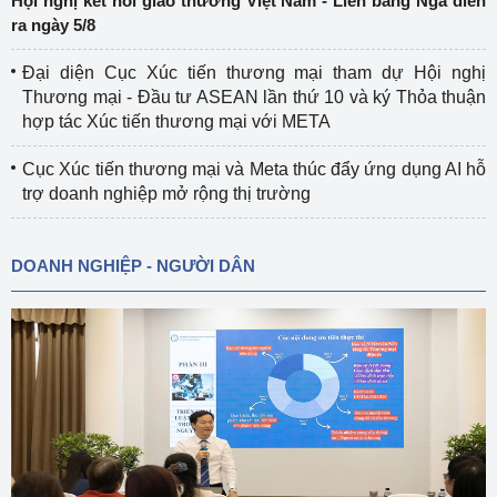
Hội nghị kết nối giao thương Việt Nam - Liên bang Nga diễn
ra ngày 5/8
Đại diện Cục Xúc tiến thương mại tham dự Hội nghị
Thương mại - Đầu tư ASEAN lần thứ 10 và ký Thỏa thuận
hợp tác Xúc tiến thương mại với META
Cục Xúc tiến thương mại và Meta thúc đẩy ứng dụng AI hỗ
trợ doanh nghiệp mở rộng thị trường
DOANH NGHIỆP - NGƯỜI DÂN